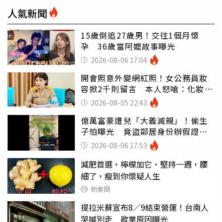
人氣新聞
15歲倒追27歲男！交往1個月懷
孕 36歲當阿嬤故事曝光
2026-08-06 17:04
開會照意外變網紅照！女公務員妝
容掀2千則留言 本人怒嗆：化妝有
錯嗎
2026-08-05 22:43
億萬富豪遭兒「大義滅親」！偷生
子怕曝光 竟盜鄰居身份辦假證落
戶
2026-08-06 17:53
減肥首選，檸檬加它，堅持一週，腰
細了，瘦到你懷疑人生
新素簡
提拉米蘇宣布8／9結束營運！台南人
哭喊別走 歇業原因曝光