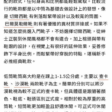
配的款式，任何身高和比例都能輕鬆駕馭。比較流
行的靴款都是以中筒為基礎去做設計上的發想，像
是
切爾西靴
有俐落鬆緊帶設計以及較寬的筒圍、
巴爾莫勒爾靴
則有著優雅的異材質拼接感。如果不
知道怎麼挑選入門靴子，不妨選擇切爾西靴，從紳
士正裝到休閒風格都不會有違合，加上楦頭與帶有
鞋跟的設計，在視覺上有很好的延伸效果，妥善修
飾下半身比例，而鬆緊帶好穿脫的特點，堪稱新手
必推經典靴款。
低筒靴筒高大約是在踝上1-1.5公分處，主要以
查卡
靴
、
沙漠靴
兩款靴子為主。簡單的分別可以將沙
漠靴視為較不正式的查卡靴，但具體還是跟隨著顏
色、鞋底、鞋頭區別正式度。相對於較為厚重的高
筒靴，短筒靴更加輕盈且舒適休閒。可正式可休閒