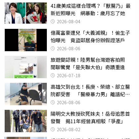
41歲美成這樣合理嗎？「獸醫乃」最
新近照曝光 網暴動：歲月忘了她
2026-08-04
億萬富豪遭兒「大義滅親」！偷生子
怕曝光 竟盜鄰居身份辦假證落戶
2026-08-06
旅遊變認親！陸男幫台灣遊客拍照
閒聊驚覺「是失聯大伯」奇蹟重逢
2026-07-18
高雄欠到台北！長庚、榮總、部立醫
院都受害 「醫療暴力男」離譜紀錄
曝光
2026-08-06
陽明交大教授砍死妹夫！岳母追思首
發聲 揭11年經營真相駁「爭產」
2026-08-02