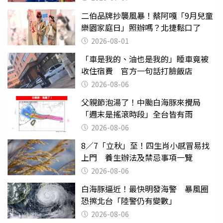
二伯品牌抄襲風暴！蔡阿嘎「9月兒童
樂園家庭日」照辦嗎？北捷鬆口了
2026-08-01
「車是我的、油也是我的」睡車竟被
收住宿費 官方一句話打臉飯店
2026-08-06
父親節泡湯了！中颱白海豚來攪局
「週末是搖滾時段」全台皆有雨
2026-08-06
8／7「立秋」至！四生肖小感冒易找
上門 養生辦法及禁忌事項一覽
2026-08-06
白海豚逼近！最快明發海警 暴風圈
恐擦北台「陸警仍有變數」
2026-08-06