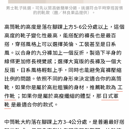
男士靴子挑選，可先以筒高做簡單分類，挑選符合平時穿搭習慣
的的靴款（圖／林良果品提供）。
高筒靴的高度是落在腳踝上方5-6公分處以上，這個
高度的靴子變化性最高，能搭配的褲長也是最百
搭，穿搭風格上可以選擇英倫、工裝甚至是日系
風。以合身的九分褲加上一個反折，製造下半身的
線條更加修長視覺感；選擇大寬版的長褲及一個大
反摺，日系風格輕鬆上手，同時也能避免寬褲壓縮
比例的問題。依照不同的身形來決定適合你的高筒
靴，如果你是屬於高壯粗獷的身材，推薦靴款為
工
作靴
；如果你是屬於高瘦纖細的體型，那
日式軍
靴
是最適合你的款式。
中筒靴大約落在腳踝上方3-4公分處，是普遍最好搭