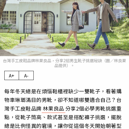
台灣手工皮鞋品牌林果良品，分享2招男生靴子挑選秘訣（圖／林良果
品提供）。
A+
A-
每年冬天總是在煩惱鞋櫃裡缺少一雙靴子，看著購
物車琳瑯滿目的男靴，卻不知道哪雙適合自己？台
灣手工皮鞋品牌
林果良品
分享2個必學男靴挑選重
點，從靴子筒高、款式甚至是搭配褲子挑選，擺脫
總是比例怪異的窘境，讓你從這個冬天開始朝著型