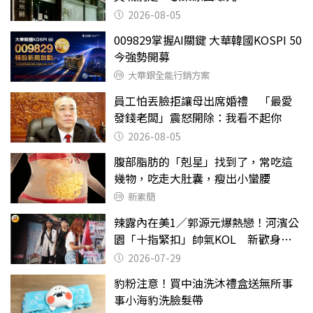
2026-08-05
009829掌握AI關鍵 大華韓國KOSPI 50
今強勢開募
大華銀全能行銷方案
員工怕丟臉拒讓母出席婚禮 「最愛
發錢老闆」震怒開除：我看不起你
2026-08-05
腹部脂肪的「剋星」找到了，常吃這
幾物，吃走大肚囊，瘦出小蠻腰
新素簡
辣露內在美1／郭源元爆熱戀！河濱公
園「十指緊扣」帥氣KOL 新歡身份
曝光
2026-07-29
豹粉注意！買中油洗沐禮盒送無所事
事小海豹洗臉髮帶