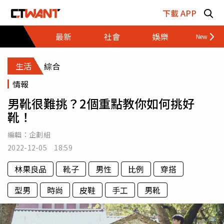
跳至主要內容區塊
下載 APP
最新
社會
娛樂
財經
生活
綜合
情報
男靴很難挑？2個重點教你如何挑好
靴！
編輯：
企劃組
2022-12-05 18:59
林果良品
靴子
男性
比例
穿搭
型男
時尚
皮鞋
手工
男靴