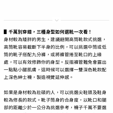
▋千萬別穿錯，三種身型如何選靴一次看！
身材較為矮胖的男生，建議避開高筒靴款式挑選，
高筒靴容易截斷下半身的比例，可以挑選中筒或低
筒的靴子搭配九分褲，或將褲管捲至靴口的上緣
處，可以有效修飾你的身型。反摺褲管難免會露出
一點點小腿肌膚，這時候可以選擇一雙深色靴款配
上深色紳士襪，製造視覺延伸感。
如果是身材較為壯碩的人，可以挑選尖鞋頭及鞋身
較為修長的款式。靴子筒身的合身度，以靴口和腿
部的距離少於一公分為挑選參考，襪子千萬不要選