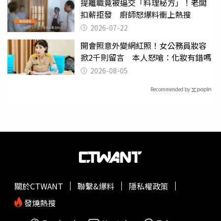
提離職竟被逼交「料理秘方」！老闆
扣薪拒發 廚師怒爆料衝上熱搜
2026-07-22
開會照意外變網紅照！女公務員妝容
掀2千則留言 本人怒嗆：化妝有錯嗎
2026-08-05
Recommended by
關於CTWANT
聯繫&爆料
隱私權政策
發燒熱搜