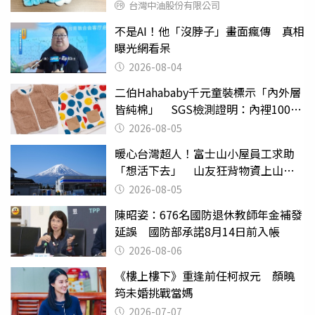
台灣中油股份有限公司
不是AI！他「沒脖子」畫面瘋傳 真相
曝光網看呆
2026-08-04
二伯Hahababy千元童裝標示「內外層
皆純棉」 SGS檢測證明：內裡100%
聚酯纖維
2026-08-05
暖心台灣超人！富士山小屋員工求助
「想活下去」 山友狂背物資上山：
台灣真的是寶島
2026-08-05
陳昭姿：676名國防退休教師年金補發
延誤 國防部承諾8月14日前入帳
2026-08-06
《樓上樓下》重逢前任柯叔元 顏曉
筠未婚挑戰當媽
2026-07-07