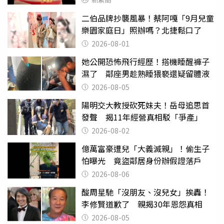
二伯品牌抄襲風暴！蔡阿嘎「9月兒童
樂園家庭日」照辦嗎？北捷鬆口了
2026-08-01
她公開恐怖飛行經歷！搭機睡醒褲子
濕了 鄰座男趁熟睡猥褻還疑留體液
2026-08-05
陽明交大教授砍死妹夫！岳母追思首
發聲 揭11年經營真相駁「爭產」
2026-08-02
億萬富豪遭兒「大義滅親」！偷生子
怕曝光 竟盜鄰居身份辦假證落戶
2026-08-06
酸周星馳「沒朋友、沒兒女」挨轟！
李修賢道歉了 親揭30年恩怨真相
2026-08-05