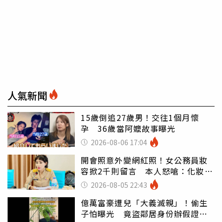
人氣新聞
15歲倒追27歲男！交往1個月懷
孕 36歲當阿嬤故事曝光
2026-08-06 17:04
開會照意外變網紅照！女公務員妝
容掀2千則留言 本人怒嗆：化妝有
錯嗎
2026-08-05 22:43
億萬富豪遭兒「大義滅親」！偷生
子怕曝光 竟盜鄰居身份辦假證落