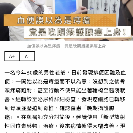
血便誤以為是痔瘡 竟是晚期攝護腺癌上身
A+
A-
一名今年80歲的男性老翁，日前發現排便困難及血
便，一開始以為是痔瘡而不以為意，沒想到之後骨
頭疼痛難耐，甚至行動不便只能坐著輪椅至醫院就
醫。經轉診至泌尿科詳細檢查，發現癌細胞已轉移
到骨頭並壓迫到脊椎，確認罹患「晚期攝護腺
癌」。在與醫師充分討論後，建議使用「新型放射
性同位素藥物」治療，後來病情獲得大幅改善，現