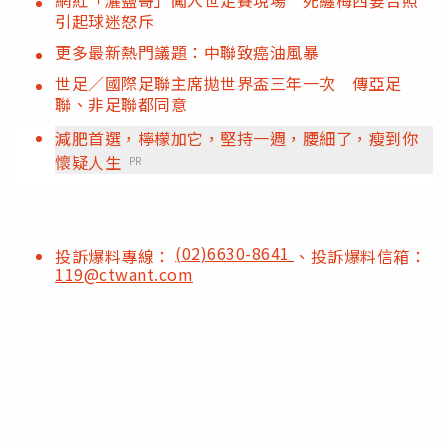
引起球迷怒斥
更多最新熱門議題：中聯致癌油風暴
世足／國際足聯主席拋世界盃三年一次 傳亞足
聯、非足聯都同意
減肥首選，檸檬加它，堅持一週，腰細了，瘦到你
懷疑人生
PR
(02)6630-8641
投訴爆料專線：
、投訴爆料信箱：
119@ctwant.com