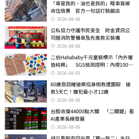
「車是我的、油也是我的」睡車竟被
收住宿費 官方一句話打臉飯店
2026-08-06
公私協力守護市民安全 財金資訊公
司贈消防警備車及先進救災裝備
2026-08-06
二伯Hahababy千元童裝標示「內外層
皆純棉」 SGS檢測證明：內裡100%
聚酯纖維
2026-08-05
60歲翁目睹搶案挺身相救遭圍毆 搶
救5天亡！嫌犯最小才12歲
2026-08-06
台股收復44000點大關 「二關鍵」看
AI產業長線發展
2026-08-06
胡瓜靠股市回升買「獨一無二」生日