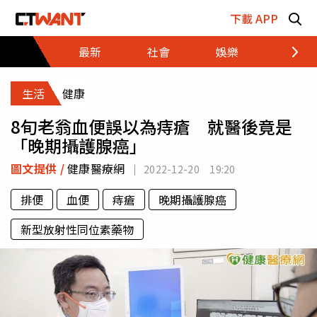
跳至主要內容區塊
下載 APP
最新
社會
娛樂
財經
生活
健康
8旬老翁血便誤以為痔瘡 就醫後竟是
「晚期攝護腺癌」
圖文提供 /
健康醫療網
2022-12-20 19:20
排便
血便
痔瘡
晚期攝護腺癌
新型放射性同位素藥物