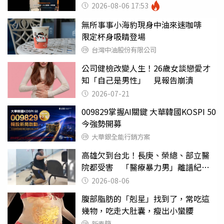
戶
2026-08-06 17:53
無所事事小海豹現身中油來速咖啡
限定杯身吸睛登場
台灣中油股份有限公司
公司健檢改變人生！26歲女談戀愛才
知「自己是男性」 見報告崩潰
2026-07-21
009829掌握AI關鍵 大華韓國KOSPI 50
今強勢開募
大華銀全能行銷方案
高雄欠到台北！長庚、榮總、部立醫
院都受害 「醫療暴力男」離譜紀錄
曝光
2026-08-06
腹部脂肪的「剋星」找到了，常吃這
幾物，吃走大肚囊，瘦出小蠻腰
新素簡