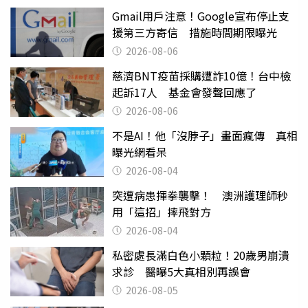
Gmail用戶注意！Google宣布停止支
援第三方寄信 措施時間期限曝光
2026-08-06
慈濟BNT疫苗採購遭詐10億！台中檢
起訴17人 基金會發聲回應了
2026-08-06
不是AI！他「沒脖子」畫面瘋傳 真相
曝光網看呆
2026-08-04
突遭病患揮拳襲擊！ 澳洲護理師秒
用「這招」摔飛對方
2026-08-04
私密處長滿白色小顆粒！20歲男崩潰
求診 醫曝5大真相別再誤會
2026-08-05