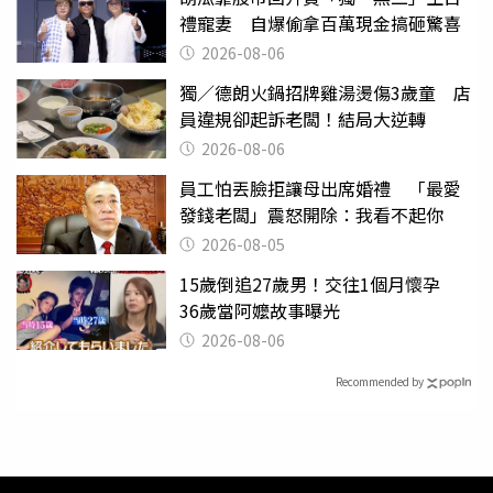
禮寵妻 自爆偷拿百萬現金搞砸驚喜
2026-08-06
獨／德朗火鍋招牌雞湯燙傷3歲童 店
員違規卻起訴老闆！結局大逆轉
2026-08-06
員工怕丟臉拒讓母出席婚禮 「最愛
發錢老闆」震怒開除：我看不起你
2026-08-05
15歲倒追27歲男！交往1個月懷孕
36歲當阿嬤故事曝光
2026-08-06
Recommended by