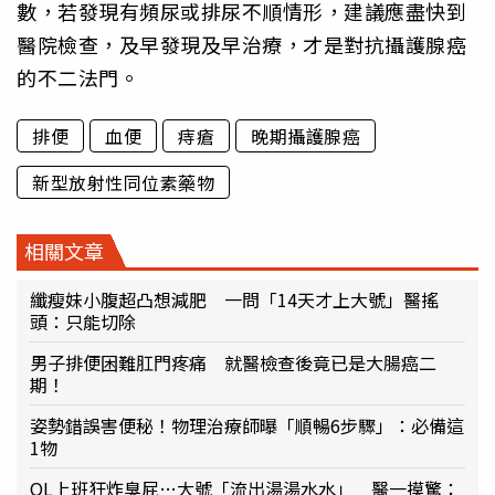
數，若發現有頻尿或排尿不順情形，建議應盡快到
醫院檢查，及早發現及早治療，才是對抗攝護腺癌
的不二法門。
排便
血便
痔瘡
晚期攝護腺癌
新型放射性同位素藥物
相關文章
纖瘦妹小腹超凸想減肥 一問「14天才上大號」醫搖
頭：只能切除
男子排便困難肛門疼痛 就醫檢查後竟已是大腸癌二
期！
姿勢錯誤害便秘！物理治療師曝「順暢6步驟」：必備這
1物
OL上班狂炸臭屁…大號「流出湯湯水水」 醫一摸驚：