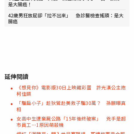
是大腸癌！
42歲男狂放屁卻「拉不出來」 急診醫檢查搖頭：是大
腸癌
延伸閱讀
《想見你》電影版30日上映藏彩蛋 許光漢公主抱
柯佳嬿
「騙扁小子」趁狄鶯赴美救子騙30萬？ 孫鵬曝真
相
女高中生遭棄屍公路「15年後終破案」 兇手是超
市員工…1原因萌殺機
網紅「灑鹽哥」闖入世足賽現場 死纏梅西要合照