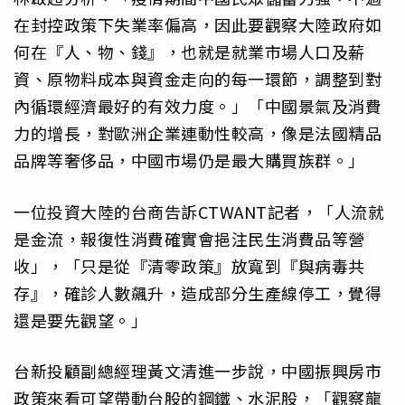
在封控政策下失業率偏高，因此要觀察大陸政府如
何在『人、物、錢』，也就是就業市場人口及薪
資、原物料成本與資金走向的每一環節，調整到對
內循環經濟最好的有效力度。」「中國景氣及消費
力的增長，對歐洲企業連動性較高，像是法國精品
品牌等奢侈品，中國市場仍是最大購買族群。」
一位投資大陸的台商告訴CTWANT記者，「人流就
是金流，報復性消費確實會挹注民生消費品等營
收」，「只是從『清零政策』放寬到『與病毒共
存』，確診人數飆升，造成部分生產線停工，覺得
還是要先觀望。」
台新投顧副總經理黃文清進一步說，中國振興房市
政策來看可望帶動台股的鋼鐵、水泥股，「觀察龍