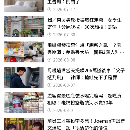
工告知：倒閉了
2026-07-17
獨／東吳男教授被瘋狂迷戀 女學生
寄信「分屍吃掉」30次騷擾！認罪免
關
2026-07-30
飛機餐發這果汁爆「廁所之亂」？乘
客崩潰：差點丟大臉 醫揭3類人別亂
喝
2026-08-08
母親過世當天提領206萬辦後事「父子
遭判刑」 律師：搶錢先下手是罪
2026-08-07
遊客買景區瓶裝水喝完腹瀉 超噁真
相曝！老婦撿空瓶裝河水賣30年
2026-08-01
前員工才轉投李多慧！Joeman再談建
文爆紅 認「很清楚他的價值」