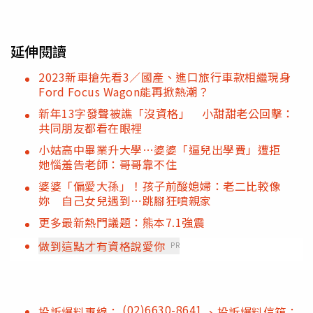
延伸閱讀
2023新車搶先看3／國產、進口旅行車款相繼現身
Ford Focus Wagon能再掀熱潮？
新年13字發聲被譙「沒資格」 小甜甜老公回擊：
共同朋友都看在眼裡
小姑高中畢業升大學…婆婆「逼兒出學費」遭拒
她惱羞告老師：哥哥靠不住
婆婆「偏愛大孫」！孩子前酸媳婦：老二比較像
妳 自己女兒遇到⋯跳腳狂噴親家
更多最新熱門議題：熊本7.1強震
做到這點才有資格說愛你
PR
(02)6630-8641
投訴爆料專線：
、投訴爆料信箱：