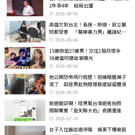
2年爭4年 結局出爐
2026-08-05
高雄欠到台北！長庚、榮總、部立醫
院都受害 「醫療暴力男」離譜紀錄
曝光
2026-08-06
15歲倒追27歲男！交往1個月懷孕
36歲當阿嬤故事曝光
2026-08-06
她公開恐怖飛行經歷！搭機睡醒褲子
濕了 鄰座男趁熟睡猥褻還疑留體液
2026-08-05
旅遊變認親！陸男幫台灣遊客拍照
閒聊驚覺「是失聯大伯」奇蹟重逢
2026-07-18
女子入住飯店遇停電 摸黑下樓被員