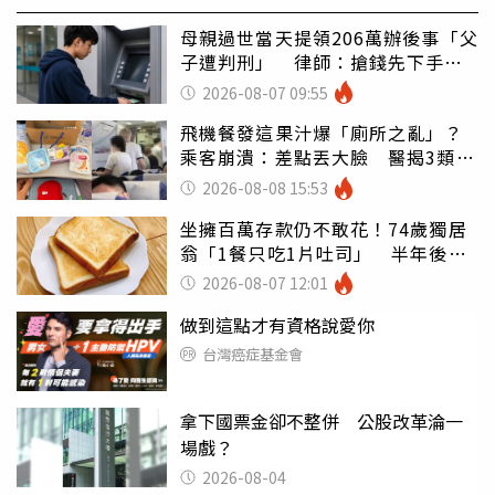
母親過世當天提領206萬辦後事「父
子遭判刑」 律師：搶錢先下手是
罪
2026-08-07 09:55
飛機餐發這果汁爆「廁所之亂」？
乘客崩潰：差點丟大臉 醫揭3類人
別亂喝
2026-08-08 15:53
坐擁百萬存款仍不敢花！74歲獨居
翁「1餐只吃1片吐司」 半年後暴
瘦嚇壞女兒
2026-08-07 12:01
做到這點才有資格說愛你
台灣癌症基金會
拿下國票金卻不整併 公股改革淪一
場戲？
2026-08-04