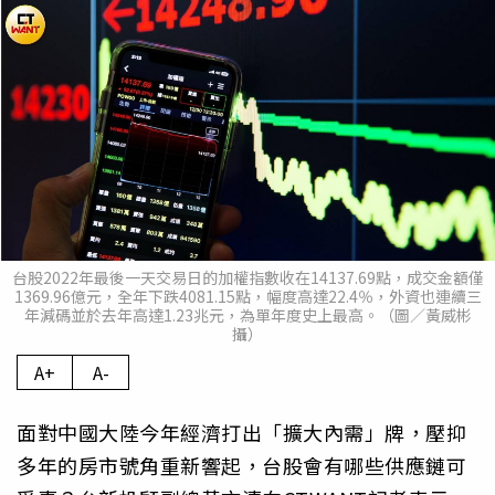
台股2022年最後一天交易日的加權指數收在14137.69點，成交金額僅
1369.96億元，全年下跌4081.15點，幅度高達22.4％，外資也連續三
年減碼並於去年高達1.23兆元，為單年度史上最高。（圖／黃威彬
攝）
A+
A-
面對中國大陸今年經濟打出「擴大內需」牌，壓抑
多年的房市號角重新響起，台股會有哪些供應鏈可