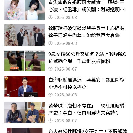
寬魚營收衰退原因太誠實！「點名王
心凌、楊丞琳」網笑翻：財報透明度
滿分
2026-08-08
徐莉玲打破沉默談兒子身世！心碎揭
徐子翔輕生內幕：帶給我巨大哀傷
2026-08-08
9歲女孩60公斤又如何？站上啦啦隊C
位驚艷全場 千萬網友被圈粉
2026-08-07
白海豚颱風逼近 蔣萬安：暴風圈縮
小仍不可掉以輕心
2026-08-08
苦苓喊「唐朝不存在」 網紅批瞎編
歷史：李白、杜甫用鮮卑文寫詩？
2026-08-07
台大教授性騷擾2女研究生！不服解聘