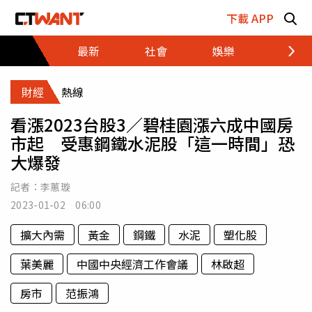
跳至主要內容區塊
下載 APP
最新
社會
娛樂
財經
財經
熱線
看漲2023台股3／碧桂園漲六成中國房
市起 受惠鋼鐵水泥股「這一時間」恐
大爆發
記者：
李蕙璇
2023-01-02 06:00
擴大內需
黃金
鋼鐵
水泥
塑化股
葉美麗
中國中央經濟工作會議
林啟超
房市
范振鴻