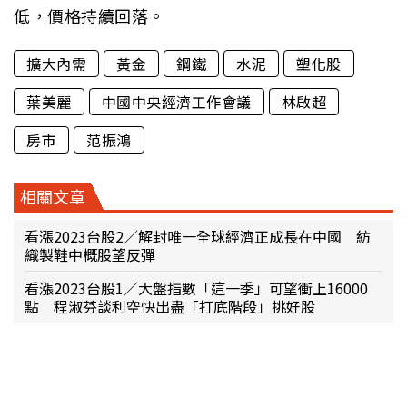
低，價格持續回落。
擴大內需
黃金
鋼鐵
水泥
塑化股
葉美麗
中國中央經濟工作會議
林啟超
房市
范振鴻
相關文章
看漲2023台股2／解封唯一全球經濟正成長在中國 紡
織製鞋中概股望反彈
看漲2023台股1／大盤指數「這一季」可望衝上16000
點 程淑芬談利空快出盡「打底階段」挑好股