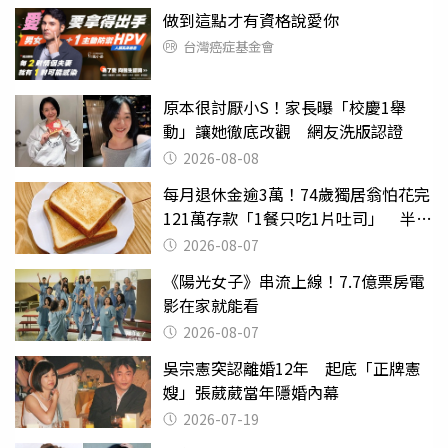
做到這點才有資格說愛你
台灣癌症基金會
原本很討厭小S！家長曝「校慶1舉
動」讓她徹底改觀 網友洗版認證
2026-08-08
每月退休金逾3萬！74歲獨居翁怕花完
121萬存款「1餐只吃1片吐司」 半年
後暴瘦嚇壞女兒
2026-08-07
《陽光女子》串流上線！7.7億票房電
影在家就能看
2026-08-07
吳宗憲突認離婚12年 起底「正牌憲
嫂」張葳葳當年隱婚內幕
2026-07-19