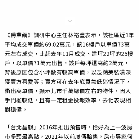
《房業網》調研中心主任林裕豐表示，該社區近1年
平均成交單價約69.02萬元，該16樓戶以單價73萬
元左右成交，比起去年11月成交、建坪22坪的25樓
戶，以單價71萬元出售，該戶每坪還高約2萬元，
背後原因包含小坪數有較高單價，以及精美裝潢深
獲賣方喜愛等；賣方可在去年底買氣低迷情況下，
衝出高單價，顯示北市千萬總價左右的物件，因入
手門檻較低，且有一定租金投報效率，去化表現相
對穩健。
「台北晶麒」2016年推出預售時，恰好為上一波房
市多頭最高點，2021年以前屢傳賠售。房市專家何