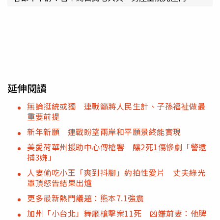
延伸閱讀
無論挺統或獨 連戰籲將人民生計、子孫福祉做最
重要前提
新年新願 連戰盼望兩岸和平願景終能實現
美愛荷華州援助中心傳槍響 釀2死1傷慘劇「警逮
捕3嫌」
人妻偷吃小王「爽到抖腳」約拍性愛片 丈夫綠光
罩頂怒告結果出爐
更多最新熱門議題：熊本7.1強震
加州「小台北」舞廳槍擊案11死 凶嫌前妻：他脾