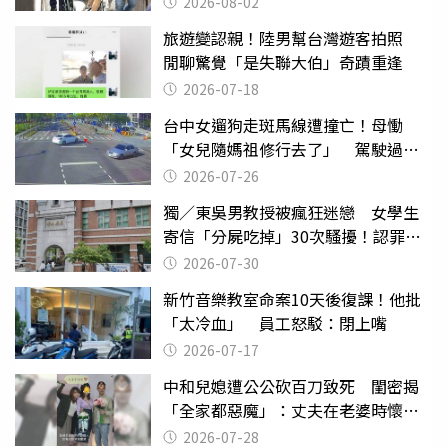
2026-08-02
旅遊變認親！陸男幫台灣遊客拍照
閒聊驚覺「是失聯大伯」奇蹟重逢
2026-07-18
台中女遛狗走斑馬線遭撞亡！母慟
「女兒隨媽祖修行去了」 駕駛過失
致死判9月
2026-07-26
獨／東吳男教授被瘋狂迷戀 女學生
寄信「分屍吃掉」30次騷擾！認罪免
關
2026-07-30
新竹音樂教室命案10天後復課！他批
「太冷血」 員工怒駁：閉上嘴
2026-07-17
中和兒媳遭公公砍百刀致死 閨密揭
「全家都惡魔」：丈夫在老婆時懷孕
摔東西
2026-07-28