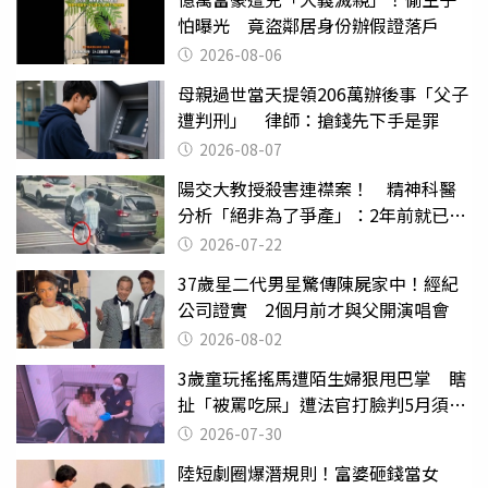
怕曝光 竟盜鄰居身份辦假證落戶
2026-08-06
母親過世當天提領206萬辦後事「父子
遭判刑」 律師：搶錢先下手是罪
2026-08-07
陽交大教授殺害連襟案！ 精神科醫
分析「絕非為了爭產」：2年前就已言
行詭異
2026-07-22
37歲星二代男星驚傳陳屍家中！經紀
公司證實 2個月前才與父開演唱會
2026-08-02
3歲童玩搖搖馬遭陌生婦狠甩巴掌 瞎
扯「被罵吃屎」遭法官打臉判5月須入
監
2026-07-30
陸短劇圈爆潛規則！富婆砸錢當女