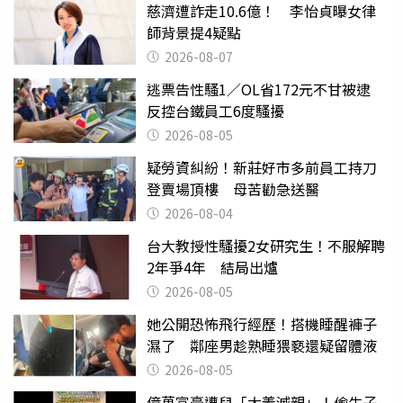
慈濟遭詐走10.6億！ 李怡貞曝女律
師背景提4疑點
2026-08-07
逃票告性騷1／OL省172元不甘被逮
反控台鐵員工6度騷擾
2026-08-05
疑勞資糾紛！新莊好市多前員工持刀
登賣場頂樓 母苦勸急送醫
2026-08-04
台大教授性騷擾2女研究生！不服解聘
2年爭4年 結局出爐
2026-08-05
她公開恐怖飛行經歷！搭機睡醒褲子
濕了 鄰座男趁熟睡猥褻還疑留體液
2026-08-05
億萬富豪遭兒「大義滅親」！偷生子