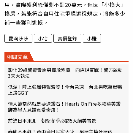
用，實際獲利恐僅剩不到20萬元，但因「小換大」
換房，若能符合自用住宅重購退稅規定，將能多少
補一些獲利進帳。
愛莉莎莎
小宅
實價登錄
小賺
相關文章
彰化29歲警遭毒駕男撞飛殉職 向違規宣戰！警方啟動
3天大執法
低溫＋陸上強風特報齊發！全台急凍 台北男吃薑母鴨
上路GG了
情人節當然就是要送鑽石！Hearts On Fire多款華美鑽
飾為戀人見證真愛奇蹟！
前進日本東北 朝聖冬季必訪5大絕美雪景
春節不平靜！台中烏日民宅大火 男屋主燒死屋內