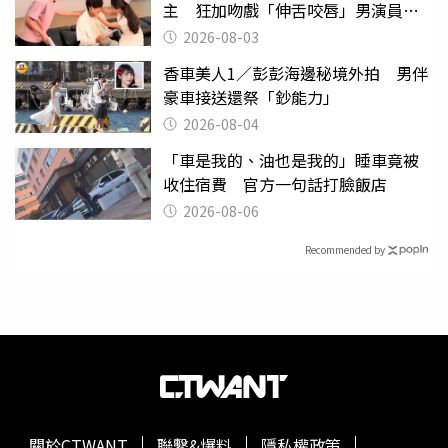
主 狂加吻戲「伸舌咬唇」男演員崩
潰
2026-08-03
香車美人1／彭彭海邊秘境外拍 男伴
豪車接送還祭「鈔能力」
2026-08-04
「車是我的、油也是我的」睡車竟被
收住宿費 官方一句話打臉飯店
2026-08-06
Recommended by
關於CTWANT
聯繫&爆料
隱私權政策