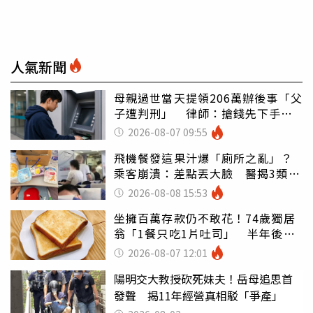
人氣新聞
母親過世當天提領206萬辦後事「父
子遭判刑」 律師：搶錢先下手是
罪
2026-08-07 09:55
飛機餐發這果汁爆「廁所之亂」？
乘客崩潰：差點丟大臉 醫揭3類人
別亂喝
2026-08-08 15:53
坐擁百萬存款仍不敢花！74歲獨居
翁「1餐只吃1片吐司」 半年後暴
瘦嚇壞女兒
2026-08-07 12:01
陽明交大教授砍死妹夫！岳母追思首
發聲 揭11年經營真相駁「爭產」