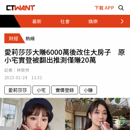
跳至主要內容區塊
下載 APP
最新
社會
娛樂
財經
財經
熱線
愛莉莎莎大賺6000萬後改住大房子 原
小宅實登被翻出推測僅賺20萬
記者：
林榮芳
2023-01-24 11:31
愛莉莎莎
小宅
實價登錄
小賺