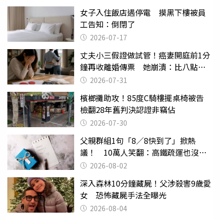
女子入住飯店遇停電 摸黑下樓被員
工告知：倒閉了
2026-07-17
丈夫小三假證做試管！癌妻開庭前1分
鐘再收離婚傳票 她崩潰：比八點檔
還扯
2026-07-31
檳榔攤助攻！85度C騎樓擺桌椅被告
檢翻28年舊判決認證非竊佔
2026-07-30
父親群組1句「8／8快到了」掀熱
議！ 10萬人笑翻：高鐵疏運也沒列
父親節
2026-08-02
深入森林10分鐘藏屍！父涉殺害9歲愛
女 恐怖藏屍手法全曝光
2026-08-04