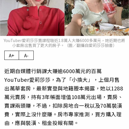
YouTuber愛莉莎莎賣課程吸近1.8萬人大賺6000多萬元，她近期也將
小套房出售買了更大的房子。（圖／翻攝自愛莉莎莎臉書）
A+
A-
近期自媒體行銷課大賺逾6000萬元的百萬
YouTuber愛莉莎莎，為了「小換大」，上個月售
出萬華套房，最新實登與地籍謄本揭露，她以1288
萬元賣房，持有3年帳面增值108萬元出場，賣房、
賣課兩頭賺，不過，扣除房地合一稅以及70萬裝潢
費，實際上沒什麼賺。房市專家推測，買方購入理
由，應與裝潢、租金投報有關。