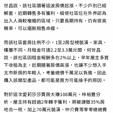
世昌說，該社區隨著這波房價起漲，不少戶別已經
解套，近期轉售多有獲利，縱使社區位在外界認為
出入人員較複雜的區域，只要長期持有，仍有很高
機率，可以擺脫賠售命運。
而該社區套房比例不小，1至2房型視裝潢、家具、
樓層不同，月租金可達2.2至3.3萬元間，何世昌
說，該社區因租金報酬多在2%以上，早年屋主多買
下收租為主，近期隨著房價高漲，也讓不少想入手
北市新房的年輕人，考量總價千萬足以負擔，因此
購入該類型產品，都可能是買方可能接手的原因。
對於這次愛莉莎莎賣房大賺108萬元，林裕豐分
析，屋主持有超過2年轉手獲利，將被課徵35%房
地合一稅，加上70萬元裝潢、仲介費等零零總總費