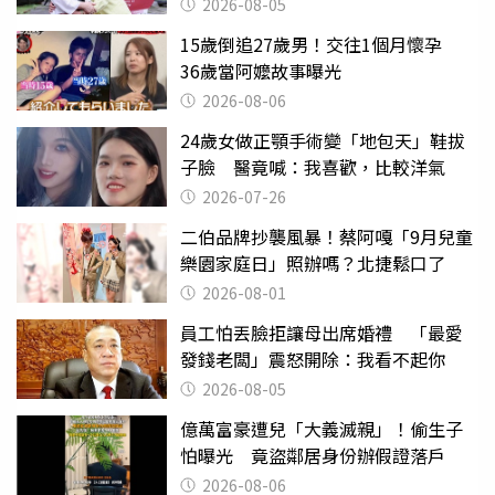
2026-08-05
15歲倒追27歲男！交往1個月懷孕
36歲當阿嬤故事曝光
2026-08-06
24歲女做正顎手術變「地包天」鞋拔
子臉 醫竟喊：我喜歡，比較洋氣
2026-07-26
二伯品牌抄襲風暴！蔡阿嘎「9月兒童
樂園家庭日」照辦嗎？北捷鬆口了
2026-08-01
員工怕丟臉拒讓母出席婚禮 「最愛
發錢老闆」震怒開除：我看不起你
2026-08-05
億萬富豪遭兒「大義滅親」！偷生子
怕曝光 竟盜鄰居身份辦假證落戶
2026-08-06