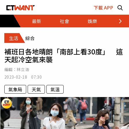
跳至主要內容區塊
下載 APP
最新
社會
娛樂
財經
生活
綜合
補班日各地晴朗「南部上看30度」 這
天起冷空氣來襲
編輯：
林立浩
2023-02-18 07:30
氣象局
天氣
氣溫