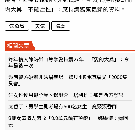
增大其「不確定性」，應持續觀察最新的資料。
氣象局
天氣
氣溫
相關文章
每年情人節站街口等摯愛持續27年 「愛的大兵」：今
年最後一次
越南警方破獲非法屠宰場 驚見4噸冷凍貓屍「2000隻
受害」
禁女性使用避孕藥、保險套 塔利班：那是西方陰謀
太香了？男學生見考場有500名女生 竟緊張昏倒
8歲女童情人節收「8.8萬元鑽石項鏈」 媽嚇壞：還回
去