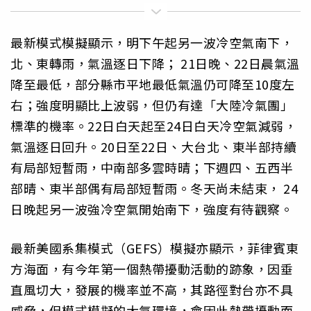
最新模式模擬顯示，明下午起另一波冷空氣南下，
北、東轉雨，氣溫逐日下降； 21日晚、22日晨氣溫
降至最低，部分縣市平地最低氣溫仍可降至10度左
右；強度明顯比上波弱，但仍有達「大陸冷氣團」
標準的機率。22日白天起至24日白天冷空氣減弱，
氣溫逐日回升。20日至22日、大台北、東半部持續
有局部短暫雨，中南部多雲時晴；下週四、五西半
部晴、東半部偶有局部短暫雨。冬天尚未結束， 24
日晚起另一波強冷空氣開始南下，強度有待觀察。
最新美國系集模式（GEFS）模擬亦顯示，菲律賓東
方海面，有今年第一個熱帶擾動活動的跡象，因垂
直風切大，發展的機率並不高，其路徑對台亦不具
威脅，但模式模擬的大氣環境，會因此熱帶擾動而