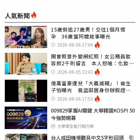
人氣新聞
15歲倒追27歲男！交往1個月懷
孕 36歲當阿嬤故事曝光
2026-08-06 17:04
開會照意外變網紅照！女公務員妝
容掀2千則留言 本人怒嗆：化妝有
錯嗎
2026-08-05 22:43
億萬富豪遭兒「大義滅親」！偷生
子怕曝光 竟盜鄰居身份辦假證落
戶
2026-08-06 17:53
009829掌握AI關鍵 大華韓國KOSPI 50
今強勢開募
大華銀全能行銷方案
台人成田機場聽見中文5字秒回頭 引