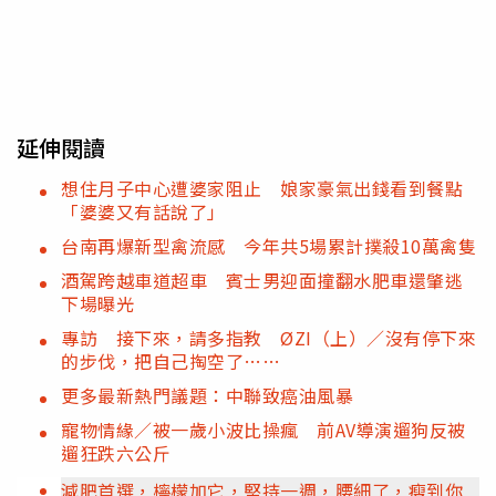
延伸閱讀
想住月子中心遭婆家阻止 娘家豪氣出錢看到餐點
「婆婆又有話說了」
台南再爆新型禽流感 今年共5場累計撲殺10萬禽隻
酒駕跨越車道超車 賓士男迎面撞翻水肥車還肇逃
下場曝光
專訪 接下來，請多指教 ØZI（上）／沒有停下來
的步伐，把自己掏空了……
更多最新熱門議題：中聯致癌油風暴
寵物情緣／被一歲小波比操瘋 前AV導演遛狗反被
遛狂跌六公斤
減肥首選，檸檬加它，堅持一週，腰細了，瘦到你