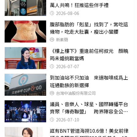
萬人共鳴！狂推這些伴手禮
2026-08-06
腹部脂肪的「剋星」找到了，常吃這
幾物，吃走大肚囊，瘦出小蠻腰
新素簡
《樓上樓下》重逢前任柯叔元 顏曉
筠未婚挑戰當媽
2026-07-07
到加油站不只加油 來速咖啡成爲上
班通勤族的新選擇
台灣中油股份有限公司
議員、音樂人、球星、國際轉播平台
齊聚「傳奇聯盟」 跨界陣容全公
開 劍指亞洲新傳奇聯賽
2026-07-10
誆有BNT管道海撈10.6億！美女前律