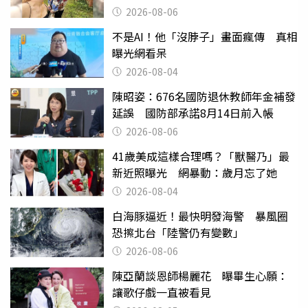
2026-08-06
不是AI！他「沒脖子」畫面瘋傳 真相
曝光網看呆
2026-08-04
陳昭姿：676名國防退休教師年金補發
延誤 國防部承諾8月14日前入帳
2026-08-06
41歲美成這樣合理嗎？「獸醫乃」最
新近照曝光 網暴動：歲月忘了她
2026-08-04
白海豚逼近！最快明發海警 暴風圈
恐擦北台「陸警仍有變數」
2026-08-06
陳亞蘭談恩師楊麗花 曝畢生心願：
讓歌仔戲一直被看見