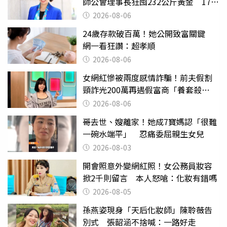
師公會理事長狂囤232公斤黃金 17人
遭起訴
2026-08-06
24歲存款破百萬！她公開致富關鍵
網一看狂讚：超孝順
2026-08-06
女網紅慘被兩度感情詐騙！前夫假割
頸詐光200萬再遇假富商「養套殺
2000萬」
2026-08-06
哥去世、嫂離家！她成7寶媽認「很難
一碗水端平」 忍痛委屈親生女兒
2026-08-03
開會照意外變網紅照！女公務員妝容
掀2千則留言 本人怒嗆：化妝有錯嗎
2026-08-05
孫燕姿現身「天后化妝師」陳聆薇告
別式 張韶涵不捨喊：一路好走