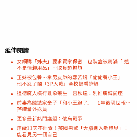
延伸閱讀
女網購「姊夫」要求賣家保密 包裝盒被寫滿「 這
不是情趣用品」…取貨超尷尬
正妹被包養…拿男友賺的艱苦錢「偷偷養小王」
他不忍了鬧「3P大戰」全校搶看擠爆
道德魔人橫行亂象叢生 呂秋遠：別推廣博愛座
前妻為錢拋家棄子「和小王跑了」 1年後現世報…
落魄當外送員
更多最新熱門議題：俄烏戰爭
連續11天不睡覺！英國男驚「大腦進入新境界」：
能看見另一個自己