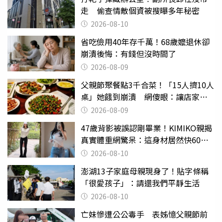
走 偷查情敵個資被搜曝多年秘密
2026-08-10
省吃儉用40年存千萬！68歲嬤退休卻
崩潰後悔：有錢但沒時間了
2026-08-09
父親節聚餐點3千合菜！「15人擠10人
桌」她餓到崩潰 網傻眼：讓店家看
笑話
2026-08-09
47歲背影被誤認剛畢業！KIMIKO親揭
真實體重網驚呆：這身材居然快60公
斤？
2026-08-10
澎湖13子家庭母親現身了！貼字條稱
「很愛孩子」：請還我們平靜生活
2026-08-10
亡妹慘遭公公毒手 表姊憶父親節前