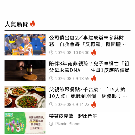
人氣新聞
公司債出包2／李建成辯未參與財
務 自救會轟「又再騙」擬團體訴
訟
2026-08-10 06:00
陪伴8年竟非親孫？兒子車禍亡「祖
父母求驗DNA」 生母1反應陷僵局
2026-08-09 18:55
父親節聚餐點3千合菜！「15人擠
10人桌」她餓到崩潰 網傻眼：讓
店家看笑話
2026-08-09 14:23
帶著皮克敏一起出門吧
Pikmin Bloom