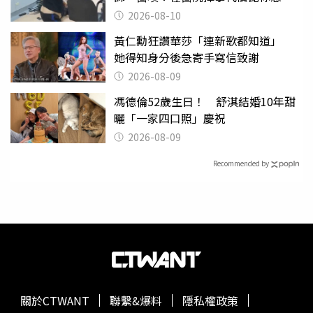
的還要大
2026-08-10
黃仁勳狂讚華莎「連新歌都知道」
她得知身分後急寄手寫信致謝
2026-08-09
馮德倫52歲生日！ 舒淇結婚10年甜
曬「一家四口照」慶祝
2026-08-09
Recommended by
關於CTWANT
聯繫&爆料
隱私權政策