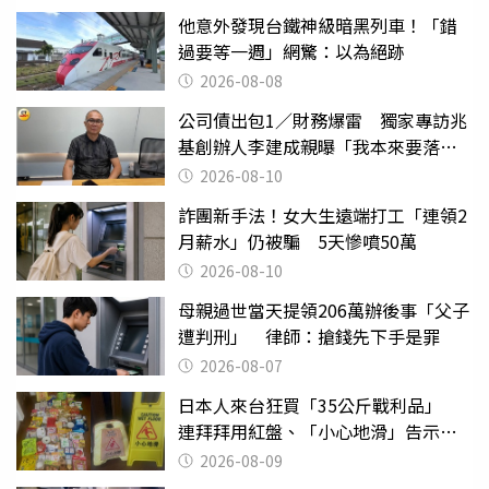
他意外發現台鐵神級暗黑列車！「錯
過要等一週」網驚：以為絕跡
2026-08-08
公司債出包1／財務爆雷 獨家專訪兆
基創辦人李建成親曝「我本來要落
跑」
2026-08-10
詐團新手法！女大生遠端打工「連領2
月薪水」仍被騙 5天慘噴50萬
2026-08-10
母親過世當天提領206萬辦後事「父子
遭判刑」 律師：搶錢先下手是罪
2026-08-07
日本人來台狂買「35公斤戰利品」
連拜拜用紅盤、「小心地滑」告示牌
也帶回家
2026-08-09