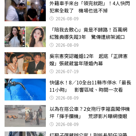
外籍車手來台「領完就跑」！4人快閃
犯案全栽了 機場也逃不掉
2026-08-09
「陪我去散心」竟是不歸路！百萬網
紅雅典娜失蹤3年 驚傳遭綁架滅口
2026-08-09
吳宗憲突認離婚12年 起底「正牌憲
嫂」張葳葳當年隱婚內幕
2026-07-19
快儲水！8／10全台11縣市停水「最長
11小時」 影響區域、時間一次看
2026-08-09
以為在搭公車？2女拖行李箱直闖停機
坪「揮手攔機」 荒謬影片曝網傻眼
2026-08-09
打靶子彈藏辦公室！副所長卸任沒帶