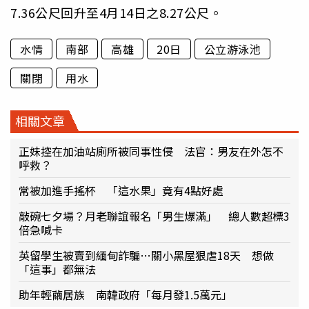
7.36公尺回升至4月14日之8.27公尺。
水情
南部
高雄
20日
公立游泳池
關閉
用水
相關文章
正妹控在加油站廁所被同事性侵 法官：男友在外怎不
呼救？
常被加進手搖杯 「這水果」竟有4點好處
敲碗七夕場？月老聯誼報名「男生爆滿」 總人數超標3
倍急喊卡
英留學生被賣到緬甸詐騙…關小黑屋狠虐18天 想做
「這事」都無法
助年輕繭居族 南韓政府「每月發1.5萬元」