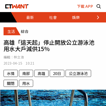
跳至主要內容區塊
下載 APP
最新
社會
娛樂
財經
生活
綜合
高雄「這天起」停止開放公立游泳池
用水大戶減供15%
編輯：
林立浩
2023-04-15 10:21
水情
南部
高雄
20日
公立游泳池
關閉
用水