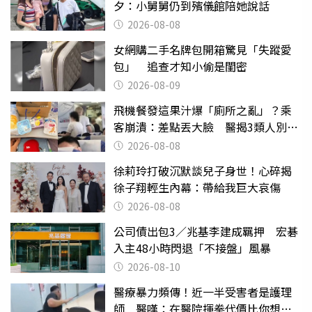
夕：小舅舅仍到殯儀館陪她說話
2026-08-08
女網購二手名牌包開箱驚見「失蹤愛
包」 追查才知小偷是閨密
2026-08-09
飛機餐發這果汁爆「廁所之亂」？乘
客崩潰：差點丟大臉 醫揭3類人別亂
喝
2026-08-08
徐莉玲打破沉默談兒子身世！心碎揭
徐子翔輕生內幕：帶給我巨大哀傷
2026-08-08
公司債出包3／兆基李建成羈押 宏碁
入主48小時閃退「不接盤」風暴
2026-08-10
醫療暴力頻傳！近一半受害者是護理
師 醫嘆：在醫院揮拳代價比你想像