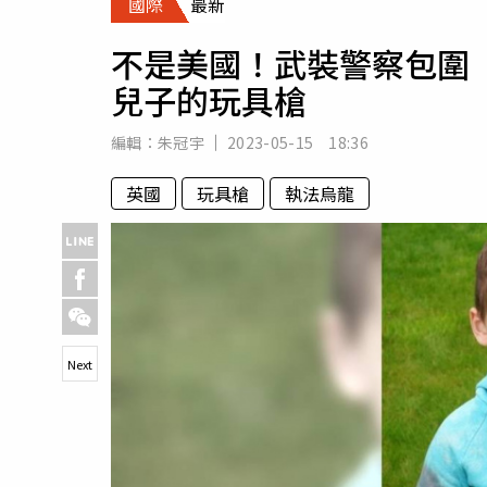
國際
最新
人物
汽車
不是美國！武裝警察包圍
專欄
兒子的玩具槍
房產新勢力
編輯：
朱冠宇
2023-05-15 18:36
英國
玩具槍
執法烏龍
Next