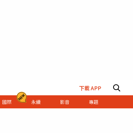
下載 APP
國際
永續
影音
專題