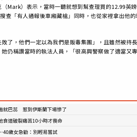
Mark）表示，當時一聽就想到幫查理買的12.99英鎊
警搜查「有人通報後車廂藏槍」同時，也從家裡拿出他的
失敗了，他們一定以為我們是販毒集團」，且雖然被持
，她仍稱讚當時的執法人員，「很高興警察做了適當又
啪就巴蕊 惹到伊斯蘭下場慘了
他食道破裂痛苦10小時才喪命
…40歲女急勸：別輕易嘗試