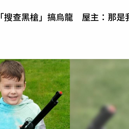
寵物
「搜查黑槍」搞烏龍 屋主：那是
運勢
運動
梅酒