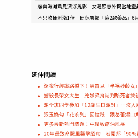
廢棄海灘驚見漂浮鬼影 女曬照意外揭當地靈
不只軟便劑漲1倍 健保署揭「這2款藥品」6
延伸閱讀
深夜行經鐵路橋下！男瞥見「半裸妙齡女
擄殺長榮女大生 兇嫌梁育誌判賠死者雙親
邀全班同學參加「12歲生日派對」…沒人
張玉嬿勾「花系列」回憶殺 跟葛蕾爆口角.
更多最新熱門議題：中聯致癌油風暴
20年最致命颶風襲擊緬甸 若開邦「90%