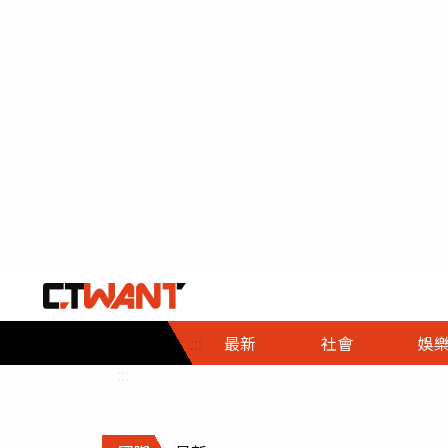
社會首頁
娛樂首頁
財經首頁
政
:::
最新
社會
娛
時事
即時
熱線
:::
直擊
大條
人物
調查
專題
３Ｃ