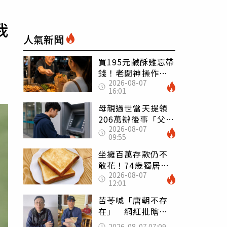
我
人氣新聞
買195元鹹酥雞忘帶
錢！老闆神操作
2026-08-07
「倒找5元」 全網
16:01
看哭：這就是台灣
母親過世當天提領
206萬辦後事「父子
2026-08-07
遭判刑」 律師：
09:55
搶錢先下手是罪
坐擁百萬存款仍不
敢花！74歲獨居翁
2026-08-07
「1餐只吃1片吐
12:01
司」 半年後暴瘦
嚇壞女兒
苦苓喊「唐朝不存
在」 網紅批瞎編
歷史：李白、杜甫
2026-08-07 07:09