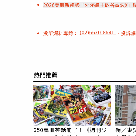
2026美肌新趨勢「外泌體＋矽谷電波X
(02)6630-8641
投訴爆料專線：
、投訴
熱門推薦
650萬冊神話崩了！《週刊少
獨／東