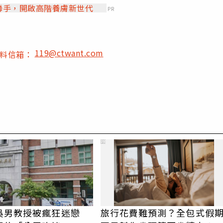
」聯手，開啟高階養膚新世代
PR
119@ctwant.com
爆料信箱：
PR
吳男教授被瘋狂迷戀
旅行花費難預測？全包式假