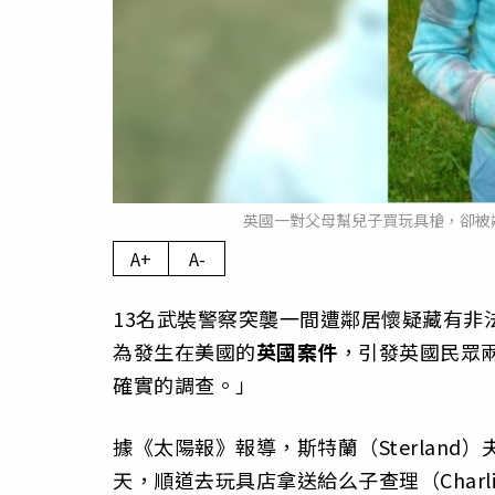
英國一對父母幫兒子買玩具槍，卻被
A+
A-
13名武裝警察突襲一間遭鄰居懷疑藏有非
為發生在美國的
英國案件
，引發英國民眾
確實的調查。」
據《太陽報》報導，斯特蘭（Sterland
天，順道去玩具店拿送給么子查理（Char