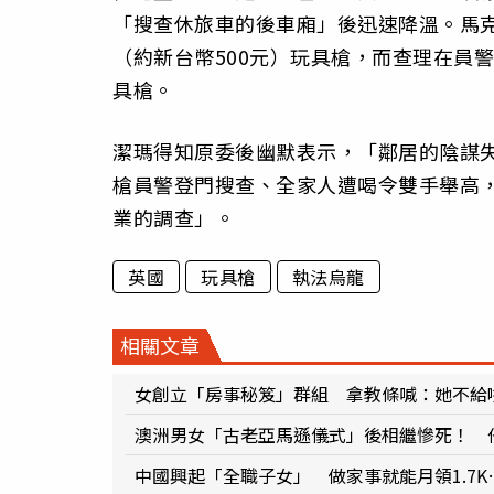
「搜查休旅車的後車廂」後迅速降溫。馬克（
（約新台幣500元）玩具槍，而查理在員
具槍。
潔瑪得知原委後幽默表示，「鄰居的陰謀
槍員警登門搜查、全家人遭喝令雙手舉高
業的調查」。
英國
玩具槍
執法烏龍
相關文章
女創立「房事秘笈」群組 拿教條喊：她不給
澳洲男女「古老亞馬遜儀式」後相繼慘死！ 
中國興起「全職子女」 做家事就能月領1.7K