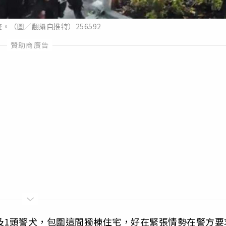
。（圖／翻攝自推特）256592
及1頭警犬，包圍這間獨棟住宅，好在緊張情勢在警方要