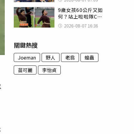
用鮮卑文寫詩？
9歲女孩60公斤又如
何？站上啦啦隊C位
驚艷全場 千萬網
2026-08-07 16:36
友被圈粉
關鍵熱搜
Joeman
野人
老翁
蝗蟲
苗可麗
李怡貞
以
了
鄰