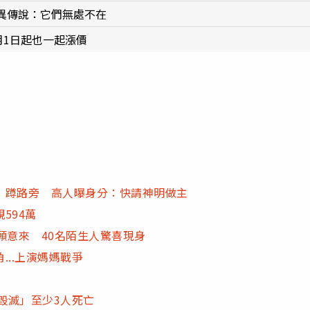
異傳說：它們無處不在
月1日起也一起漲價
」蹲路旁 高人曝身分：快請神明做主
594萬
願意來 40名陌生人驚喜現身
..上演媽媽戰爭
毀滅」至少3人死亡