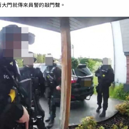
著大門就傳來員警的敲門聲。