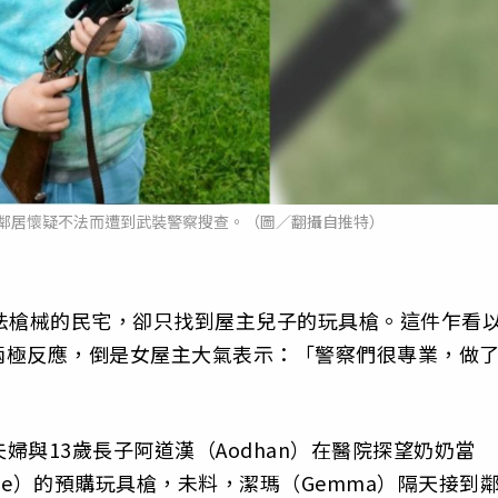
鄰居懷疑不法而遭到武裝警察搜查。（圖／翻攝自推特）
法槍械的民宅，卻只找到屋主兒子的玩具槍。這件乍看
兩極反應，倒是女屋主大氣表示：「警察們很專業，做
）夫婦與13歲長子阿道漢（Aodhan）在醫院探望奶奶當
lie）的預購玩具槍，未料，潔瑪（Gemma）隔天接到