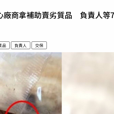
寵物
心廠商拿補助賣劣質品 負責人等
運勢
運動
梅酒
質品
負責人
交保