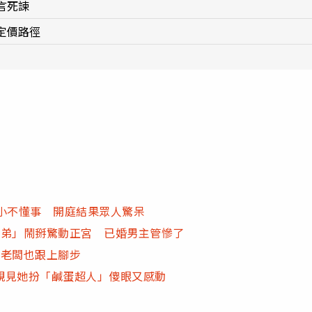
言死諫
定價路徑
小不懂事 開庭結果眾人驚呆
兄弟」鬧掰驚動正宮 已婚男主管慘了
司老闆也跟上腳步
親見她扮「鹹蛋超人」傻眼又感動