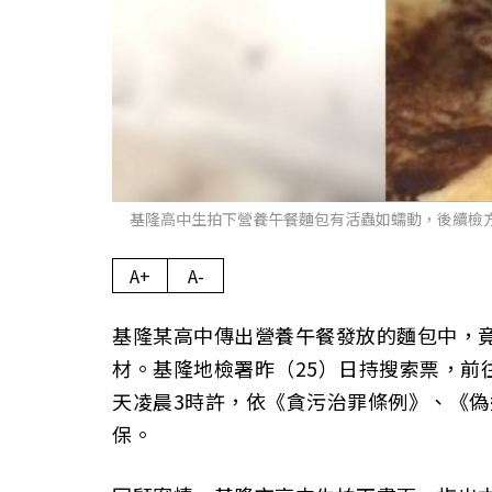
基隆高中生拍下營養午餐麵包有活蟲如蠕動，後續檢
A+
A-
基隆某高中傳出營養午餐發放的麵包中，
材。基隆地檢署昨（25）日持搜索票，前
天凌晨3時許，依《貪污治罪條例》、《偽
保。