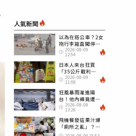
7
人氣新聞
以為在搭公車？2女
拖行李箱直闖停機
2026-08-09
坪「揮手攔機」
12:54
荒謬影片曝網傻眼
日本人來台狂買
「35公斤戰利
2026-08-09
品」 連拜拜用紅
11:08
盤、「小心地滑」
告示牌也帶回家
狂風暴雨灌進陽
台！他內褲竟遭颱
2026-08-09
風吹走 陳世軒神
13:26
回1句笑翻上萬網友
飛機餐發這果汁爆
「廁所之亂」？乘
客崩潰：差點丟大
2026-08-08 15:53