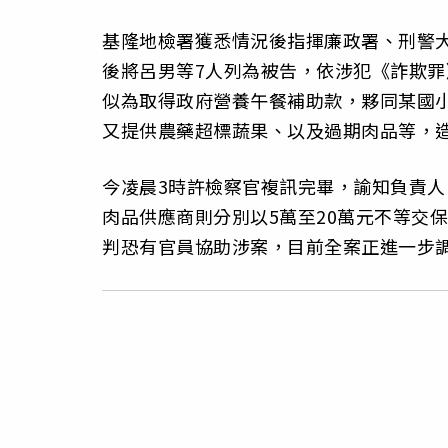
基隆地檢署獲悉情況後指揮廉政署、刑警
後將呂男等7人列為被告，依涉犯《詐欺
似為取得政府營養午餐補助款，夥同某國
又提供農藥超標蔬果、以及過期肉品等，
今凌晨3時許檢察官複訊完畢，諭知負責人
肉品供應商則分別以5萬至20萬元不等交
判恐有官員協助涉案，目前全案正進一步