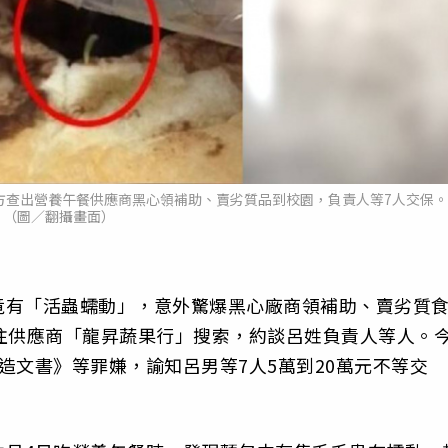
方查出營養午餐供應商黑心領補助、賣劣質品到校園，負責人等7人交保。
（圖／翻攝畫面）
竟有「活蟲蠕動」，意外驚爆黑心廠商領補助、賣劣質
往供應商「龍昇蔬果行」搜索，約談呂姓負責人等人。
造文書》等罪嫌，諭知呂男等7人5萬到20萬元不等交