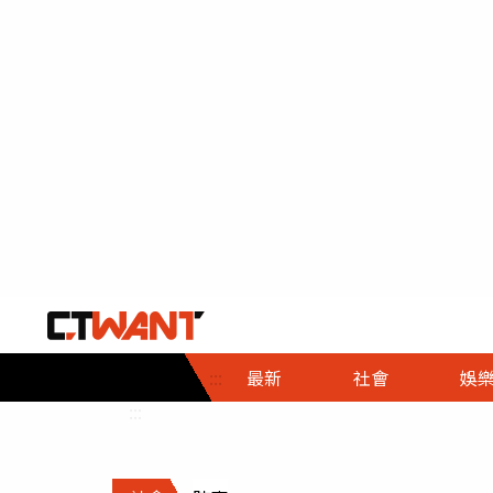
社會首頁
娛樂首頁
財經首頁
政
:::
最新
社會
娛
時事
即時
熱線
:::
直擊
大條
人物
調查
專題
３Ｃ