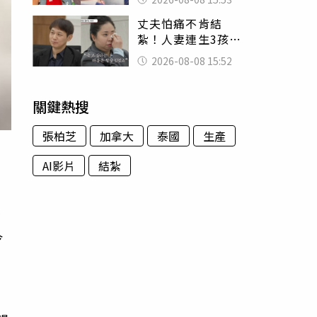
臉 醫揭3類人別亂
丈夫怕痛不肯結
喝
紮！人妻連生3孩
控遭家暴淚喊：真
2026-08-08 15:52
的好累
關鍵熱搜
張柏芝
加拿大
泰國
生產
AI影片
結紮
食
今