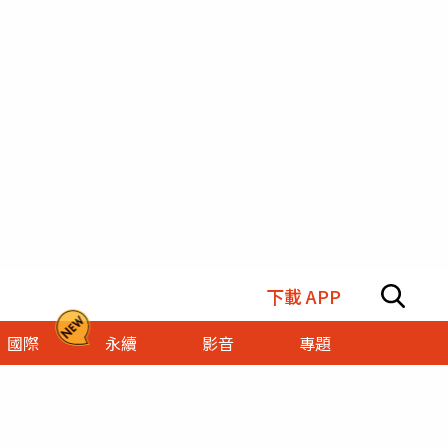
下載 APP
國際
永續
影音
專題