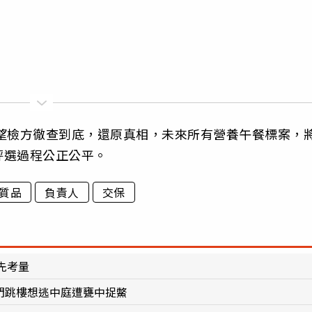
望檢方徹查到底，還原真相，未來所有營養午餐標案，
評選過程公正公平。
質品
負責人
交保
先考量
敲門跳樓想逃中庭遭甕中捉鱉