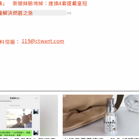
褲」 新娘妹臉垮掉：連換4套還戴皇冠
鐘解決燃眉之急
PR
119@ctwant.com
爆料信箱：
PR