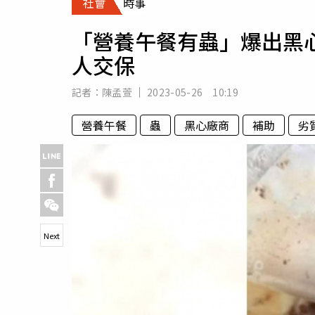
社會
時事
人物
汽車
「營養午餐有蟲」爆出黑
專欄
人交保
房產新勢力
記者：
陳孟萱
2023-05-26 10:19
營養午餐
蟲
黑心廠商
補助
劣
Next