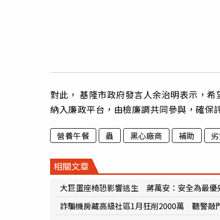
對此， 基隆市政府發言人余治明表示，希
納入廉政平台，由檢廉調共同參與，確保
營養午餐
蟲
黑心廠商
補助
劣
相關文章
大巨蛋座椅恐影響逃生 蔣萬安：安全為最優
詐騙機房藏高級社區1月狂削2000萬 聽警