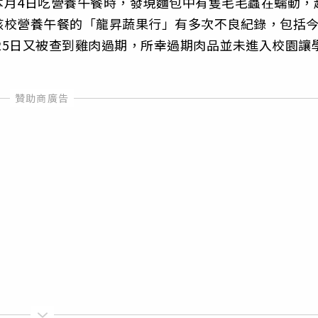
本月4日吃營養午餐時，發現麵包中有隻毛毛蟲在蠕動，
該校營養午餐的「龍昇蔬果行」有多次不良紀錄，包括
月25日又被查到雞肉過期，所幸過期肉品並未進入校園讓