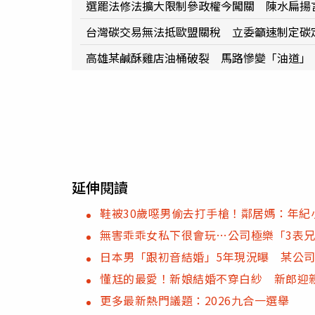
選罷法修法擴大限制參政權今闖關 陳水扁揚
台灣碳交易無法抵歐盟關稅 立委籲速制定碳
高雄某鹹酥雞店油桶破裂 馬路慘變「油道」
延伸閱讀
鞋被30歲噁男偷去打手槍！鄰居媽：年紀
無害乖乖女私下很會玩…公司極樂「3表
日本男「跟初音結婚」5年現況曝 某公
懂尪的最愛！新娘結婚不穿白紗 新郎迎
更多最新熱門議題：2026九合一選舉