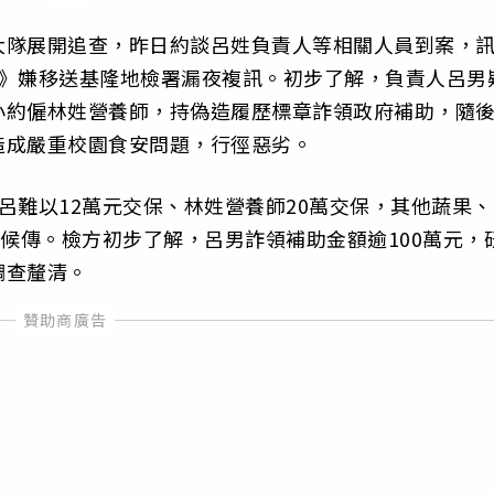
大隊展開追查，昨日約談呂姓負責人等相關人員到案，
罪》嫌移送基隆地檢署漏夜複訊。初步了解，負責人呂男
小約僱林姓營養師，持偽造履歷標章詐領政府補助，隨
造成嚴重校園食安問題，行徑惡劣。
呂難以12萬元交保、林姓營養師20萬交保，其他蔬果、
保候傳。檢方初步了解，呂男詐領補助金額逾100萬元，
調查釐清。