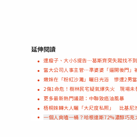
延伸閱讀
遭瘦子、大小S提告…葛斯齊突失蹤找不到
當大公司人事主管⋯準婆婆「逼開後門」
嫩妹在「粉紅沙灘」曬日光浴 慘遭2男
2傷1命危！樹林民宅疑氣爆失火 現場未
更多最新熱門議題：中聯致癌油風暴
梧桐妹轉大人曬「大尺度私照」 比基尼
一個人爽嗑一桶？哈根達斯72%濃醇巧克