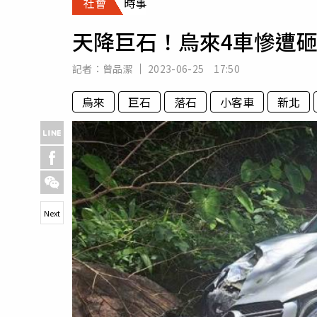
社會
時事
人物
汽車
天降巨石！烏來4車慘遭
專欄
房產新勢力
記者：
曾品潔
2023-06-25 17:50
烏來
巨石
落石
小客車
新北
Next