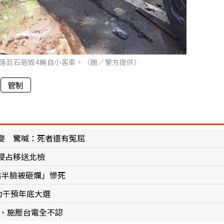
處滾落巨石砸毀4輛自小客車。（圖／警方提供）
管制
變 驚喊：死者還有冤屈
侵占移送北檢
右半臉被砸爛」慘死
力干預年底大選
萬、施壓台電全不認