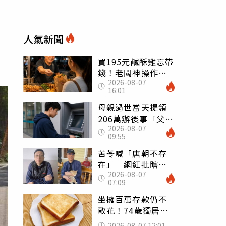
人氣新聞
買195元鹹酥雞忘帶
錢！老闆神操作
2026-08-07
「倒找5元」 全網
16:01
看哭：這就是台灣
母親過世當天提領
206萬辦後事「父子
2026-08-07
遭判刑」 律師：
09:55
搶錢先下手是罪
苦苓喊「唐朝不存
在」 網紅批瞎編
2026-08-07
歷史：李白、杜甫
07:09
用鮮卑文寫詩？
坐擁百萬存款仍不
敢花！74歲獨居翁
「1餐只吃1片吐
2026-08-07 12:01