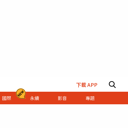
下載 APP
國際
永續
影音
專題