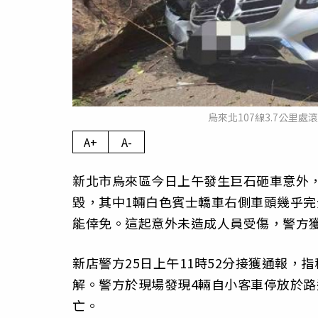
烏來北107線3.7公里
A+
A-
新北市烏來區今日上午發生巨石砸車意外，4
毀，其中1輛白色賓士轎車右側車頭幾乎完
能倖免。這起意外未造成人員受傷，警方
新店警方25日上午11時52分接獲通報，指
解。警方於現場發現4輛自小客車停放於
亡。