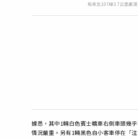
烏來北107線3.7公里
據悉，其中1輛白色賓士轎車右側車頭幾乎
情況嚴重。另有1輛黑色自小客車停在「