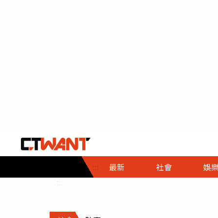
社會首頁
娛樂首頁
財經首頁
政
:::
最新
社會
娛
時事
即時
熱線
:::
直擊
大條
人物
調查
專題
３Ｃ