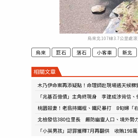
烏來北107線3.7公里
烏來
巨石
落石
小客車
新北
相關文章
木乃伊命案再添疑點！命理師赴現場遇天候驟
「兆基百億債」主角終現身 李建成涉背信、
桃園殺妻！老翁持鐵棍、鐵尺暴打 8旬婦「
北檢發信380位里長 嚴防幽靈人口、境外勢
「小英男孩」認罪獲釋7月再翻供 收賄198