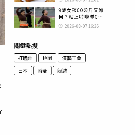
司」 半年後暴瘦
9歲女孩60公斤又如
嚇壞女兒
何？站上啦啦隊C位
驚艷全場 千萬網
2026-08-07 16:36
友被圈粉
關鍵熱搜
打瞌睡
桃園
演藝工會
日本
香菱
躲避
未
了