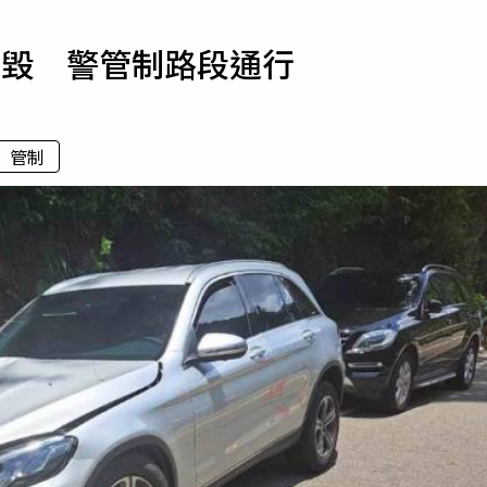
寵物
砸毀 警管制路段通行
運勢
運動
梅酒
管制