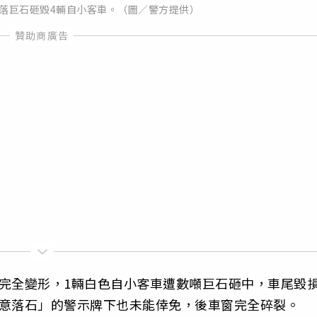
處滾落巨石砸毀4輛自小客車。（圖／警方提供）
完全變形，1輛白色自小客車遭數噸巨石砸中，車尾毀
注意落石」的警示牌下也未能倖免，後車窗完全碎裂。