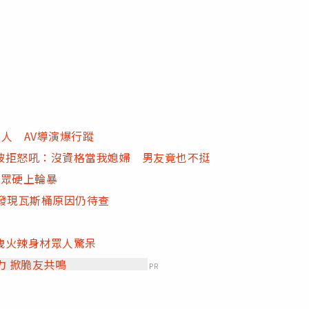
人 AV導演爆行蹤
被拒怒吼：沒資格當我媳婦 男友竟也不挺
當眾硬上輪暴
發現瓦斯桶原因仍待查
洩火辣身材眾人驚呆
力 掀脆友共鳴
PR