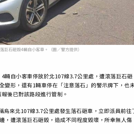
處滾落巨石砸毀4輛自小客車。（圖／警方提供）
輛自小客車停放於北107線3.7公里處，遭滾落巨石砸
全變形，還有1輛車停在「注意落石」的警示牌下，也
獲報後已對該路段進行管制。
稱烏來北107線3.7公里處發生落石砸車，立即派員前往
路邊，遭滾落巨石砸毀，造成不同程度毀壞，所幸無人傷