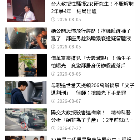
台大教授性騷擾2女研究生！不服解聘
2年爭4年 結局出爐
2026-08-05
她公開恐怖飛行經歷！搭機睡醒褲子
濕了 鄰座男趁熟睡猥褻還疑留體液
2026-08-05
億萬富豪遭兒「大義滅親」！偷生子
怕曝光 竟盜鄰居身份辦假證落戶
2026-08-06
母親過世當天提領206萬辦後事「父子
遭判刑」 律師：搶錢先下手是罪
2026-08-07
陽交大教授殺害連襟案！ 精神科醫
分析「絕非為了爭產」：2年前就已言
行詭異
2026-07-22
37歲星二代男星驚傳陳屍家中！經紀