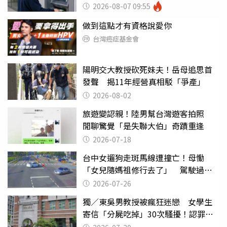
罪
2026-08-07 09:55
做到這點才有資格說愛你
台灣癌症基金會
陽明交大教授砍死妹夫！岳母追思首
發聲 揭11年經營真相駁「爭產」
2026-08-02
旅遊變認親！陸男幫台灣遊客拍照
閒聊驚覺「是失聯大伯」奇蹟重逢
2026-07-18
台中女遛狗走斑馬線遭撞亡！母慟
「女兒隨媽祖修行去了」 駕駛過失
致死判9月
2026-07-26
獨／東吳男教授被瘋狂迷戀 女學生
寄信「分屍吃掉」30次騷擾！認罪免
關