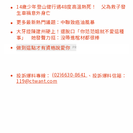
14歲少年登山健行遇48度高溫熱死！ 父為救子發
生車禍意外身亡
更多最新熱門議題：中聯致癌油風暴
大牙控陳建州硬上！還脫口「你范范姐就不愛這種
事」 她發聲力挺：沒帶進棺材都很棒
做到這點才有資格說愛你
PR
(02)6630-8641
投訴爆料專線：
、投訴爆料信箱：
119@ctwant.com