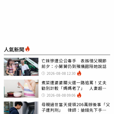
人氣新聞
亡妹慘遭公公毒手 表姊憶父親節
前夕：小舅舅仍到殯儀館陪她說話
2026-08-08 12:30
煮菜遭婆婆關火還一路追罵！丈夫
勸別計較「媽媽老了」 人妻超崩
潰：我像台傭
2026-08-08 09:06
母親過世當天提領206萬辦後事「父
子遭判刑」 律師：搶錢先下手是