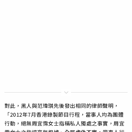
對此，黑人與范瑋琪先後發出相同的律師聲明，
「2012年7月香港錄製節目行程，當事人均為團體
行動，絕無周宜霈女士指稱私人獨處之事實，周宜
霈女士之指控毫無根據、全屬虛偽不實。當事人行