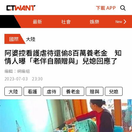
跳至主要內容區塊
下載 APP
最新
社會
娛樂
財經
國際
大陸
阿婆控看護虐待還偷8百萬養老金 知
情人曝「老伴自願贈與」兒媳回應了
編輯：
網編組
2023-07-03 23:30
大陸
看護
虐待
養老金
贈與
兒媳