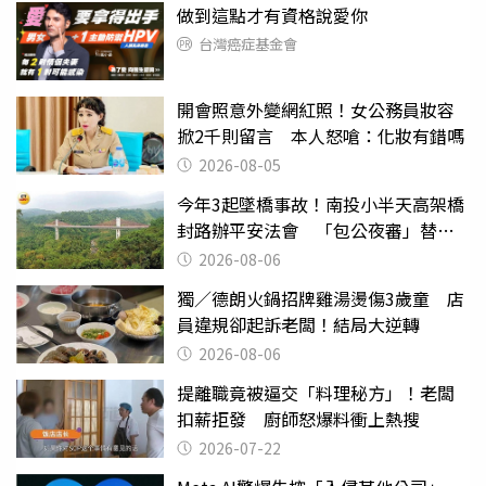
做到這點才有資格說愛你
台灣癌症基金會
開會照意外變網紅照！女公務員妝容
掀2千則留言 本人怒嗆：化妝有錯嗎
2026-08-05
今年3起墜橋事故！南投小半天高架橋
封路辦平安法會 「包公夜審」替亡
魂伸冤
2026-08-06
獨／德朗火鍋招牌雞湯燙傷3歲童 店
員違規卻起訴老闆！結局大逆轉
2026-08-06
提離職竟被逼交「料理秘方」！老闆
扣薪拒發 廚師怒爆料衝上熱搜
2026-07-22