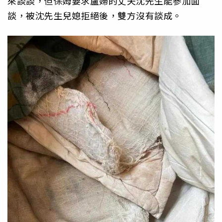
來談談，但保姆要求盧婦的丈夫沈先生能參加面
談，被沈先生兒媳拒絕後，雙方沒有談成。