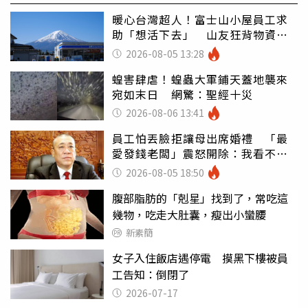
暖心台灣超人！富士山小屋員工求
助「想活下去」 山友狂背物資上
山：台灣真的是寶島
2026-08-05 13:28
蝗害肆虐！蝗蟲大軍鋪天蓋地襲來
宛如末日 網驚：聖經十災
2026-08-06 13:41
員工怕丟臉拒讓母出席婚禮 「最
愛發錢老闆」震怒開除：我看不起
你
2026-08-05 18:50
腹部脂肪的「剋星」找到了，常吃這
幾物，吃走大肚囊，瘦出小蠻腰
新素簡
女子入住飯店遇停電 摸黑下樓被員
工告知：倒閉了
2026-07-17