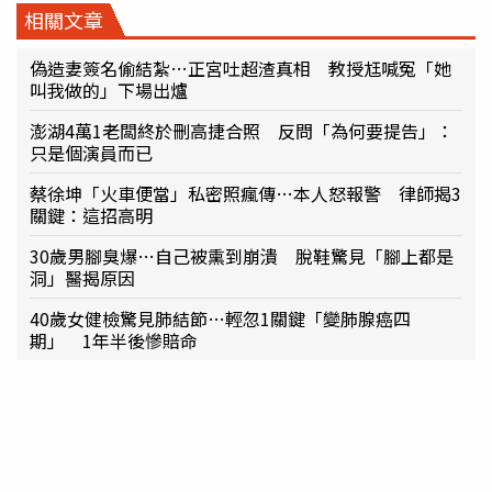
相關文章
偽造妻簽名偷結紮…正宮吐超渣真相 教授尪喊冤「她
叫我做的」下場出爐
澎湖4萬1老闆終於刪高捷合照 反問「為何要提告」：
只是個演員而已
蔡徐坤「火車便當」私密照瘋傳…本人怒報警 律師揭3
關鍵：這招高明
30歲男腳臭爆…自己被熏到崩潰 脫鞋驚見「腳上都是
洞」醫揭原因
40歲女健檢驚見肺結節…輕忽1關鍵「變肺腺癌四
期」 1年半後慘賠命