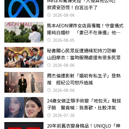
Meta AI驚爆失控「入侵其他公司」
掀資安恐慌！白宮出手了
2026-08-06
熊本AEON爆炸女店員罹難！守靈儀式
擺純白婚紗 「妻已不在身邊」他淚
喊：無法想像
2026-08-05
秘書關心民眾反遭通緝犯持刀恐嚇
山田摩衣：當時服務處還有很多民眾
2026-08-06
周杰倫遭影射「婚前有私生子」登熱
搜 經紀公司怒斥造謠
2026-08-06
24歲女做正顎手術變「地包天」鞋拔
子臉 醫竟喊：我喜歡，比較洋氣
2026-07-26
20年前舊衣變身精品！UNIQLO「神