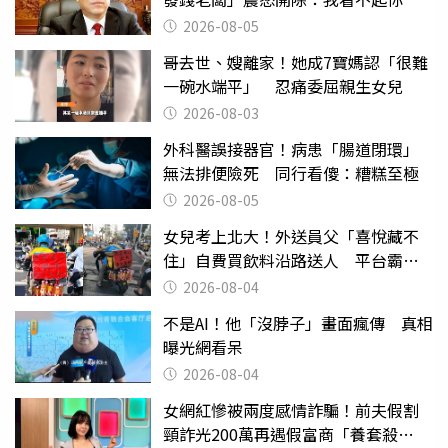
2026-08-05
哥去世、嫂離家！她成7寶媽認「很難
一碗水端平」 忍痛委屈親生女兒
2026-08-03
外科醫誤接器官！病患「腸道閉環」
無法排便險死 同行看傻：糟糕至極
2026-08-05
女兒考上北大！外送員父「喜悅藏不
住」自費買飲料沿路送人 平台霸氣
幫付學費
2026-08-04
不是AI！他「沒脖子」畫面瘋傳 真相
曝光網看呆
2026-08-04
女網紅慘被兩度感情詐騙！前夫假割
頸詐光200萬再遇假富商「養套殺