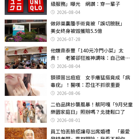
級服務」曝光 網讚：穿一輩子
2026-08-04
做卵巢囊腫手術竟被「誤切膀胱」
美女終身被毀獲賠5.5億
2026-07-28
他嫌鼎泰豐「140元冷門小菜」太
貴！ 老饕卻狂推神調味：自己做不
出來
2026-08-04
額頭冒出痘痘 女手癢猛摳竟成「病
毒疣」！醫嘆：忍住不抓很重要
2026-08-06
二伯品牌抄襲風暴！蔡阿嘎「9月兒童
樂園家庭日」照辦嗎？北捷鬆口了
2026-08-01
員工怕丟臉拒讓母出席婚禮 「最愛
發錢老闆」震怒開除：我看不起你