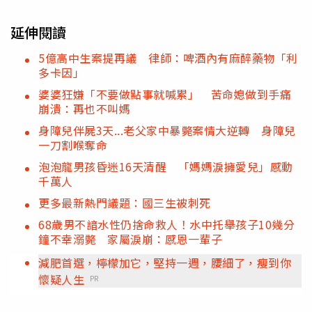
延伸閱讀
5億高中生案提再議 律師：啤酒內有麻醉藥物「利
多卡因」
婆婆狂嫌「不要做點事就喊累」 苦命媳做到手痛
崩潰：再也不叫媽
身障兒伴屍3天...老父家中暴斃案情大逆轉 身障兒
一刀割喉奪命
泡泡龍男孩昏迷16天清醒 「媽媽淚擁愛兒」感動
千萬人
更多最新熱門議題：國三生被刺死
68歲男不諳水性仍捨命救人！水中托舉孩子10幾分
鐘不幸溺斃 家屬淚崩：感恩一輩子
減肥首選，檸檬加它，堅持一週，腰細了，瘦到你
懷疑人生
PR