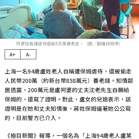
阿婆控看護虐待還偷8百萬養老金。（圖／翻攝自微博）
A+
A-
上海一名94歲盧姓老人自稱遭保姆虐待，還被偷走
人民幣200萬（約新台幣858萬元）養老錢。知情鄰
居透露，200萬元是盧阿婆的丈夫沈老先生自願給
保姆的，還寫了證明。對此，盧女的兒媳表示，該
證明是在她和丈夫知情後，蔣姓保姆逼著她公公寫
的，目前警方已介入。
《極目新聞》報導，一個名為「上海94歲老人盧某