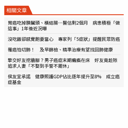
相關文章
胃癌吃掉胰臟頭、橫結腸…醫估剩2個月 病患積極「做
這事」1年後近況曝
沒吃飯卻感覺飽要當心 專家列「5症狀」提醒民眾防癌
罹癌怕切肺！ 及早篩檢、精準治療有望找回肺健康
摯交好友挖牆腳？男子癌症末期癱瘓在床 好友竟趁隙
追求人妻「不娶到手誓不罷休」
侯友宜承諾 健康照護GDP佔比逐年提升至8% 成立癌
症基金