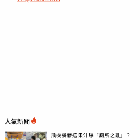
人氣新聞
飛機餐發這果汁爆「廁所之亂」？