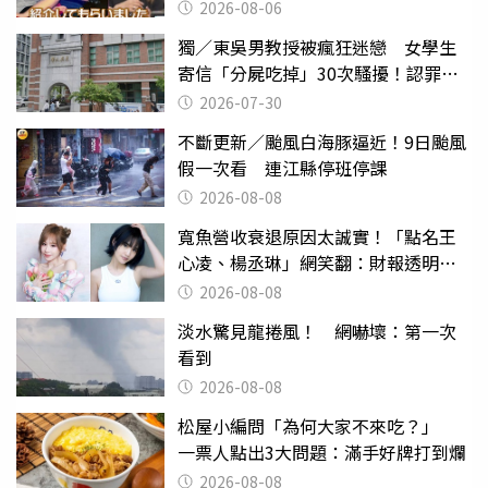
2026-08-06
獨／東吳男教授被瘋狂迷戀 女學生
寄信「分屍吃掉」30次騷擾！認罪免
關
2026-07-30
不斷更新／颱風白海豚逼近！9日颱風
假一次看 連江縣停班停課
2026-08-08
寬魚營收衰退原因太誠實！「點名王
心凌、楊丞琳」網笑翻：財報透明度
滿分
2026-08-08
淡水驚見龍捲風！ 網嚇壞：第一次
看到
2026-08-08
松屋小編問「為何大家不來吃？」
一票人點出3大問題：滿手好牌打到爛
2026-08-08