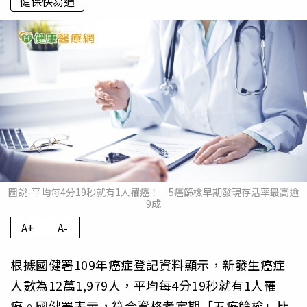
健保快易通
圖說-平均每4分19秒就有1人罹癌！ 5癌篩檢早期發現存活率最高逾
9成
A+
A-
根據國健署109年癌症登記資料顯示，新發生癌症
人數為12萬1,979人，平均每4分19秒就有1人罹
癌。國健署表示，符合資格者定期「五癌篩檢」比