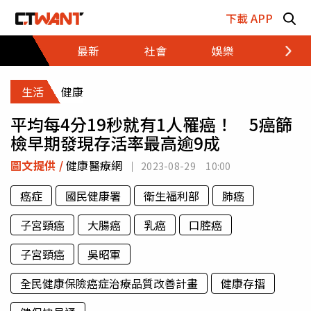
跳至主要內容區塊
下載 APP
最新
社會
娛樂
財經
生活
健康
平均每4分19秒就有1人罹癌！ 5癌篩
檢早期發現存活率最高逾9成
圖文提供 /
健康醫療網
2023-08-29 10:00
癌症
國民健康署
衛生福利部
肺癌
子宮頸癌
大腸癌
乳癌
口腔癌
子宮頸癌
吳昭軍
全民健康保險癌症治療品質改善計畫
健康存摺