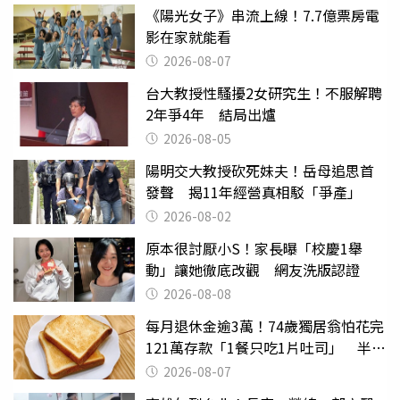
《陽光女子》串流上線！7.7億票房電
影在家就能看
2026-08-07
台大教授性騷擾2女研究生！不服解聘
2年爭4年 結局出爐
2026-08-05
陽明交大教授砍死妹夫！岳母追思首
發聲 揭11年經營真相駁「爭產」
2026-08-02
原本很討厭小S！家長曝「校慶1舉
動」讓她徹底改觀 網友洗版認證
2026-08-08
每月退休金逾3萬！74歲獨居翁怕花完
121萬存款「1餐只吃1片吐司」 半年
後暴瘦嚇壞女兒
2026-08-07