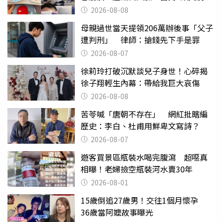
喝
2026-08-08
母親過世當天提領206萬辦後事「父子
遭判刑」 律師：搶錢先下手是罪
2026-08-07
徐莉玲打破沉默談兒子身世！心碎揭
徐子翔輕生內幕：帶給我巨大哀傷
2026-08-08
苦苓喊「唐朝不存在」 網紅批瞎編
歷史：李白、杜甫用鮮卑文寫詩？
2026-08-07
遊客買景區瓶裝水喝完腹瀉 超噁真
相曝！老婦撿空瓶裝河水賣30年
2026-08-01
15歲倒追27歲男！交往1個月懷孕
36歲當阿嬤故事曝光