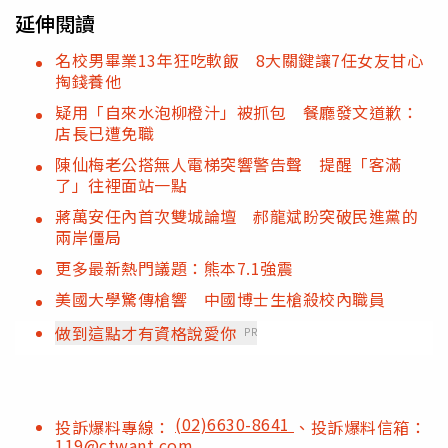
延伸閱讀
名校男畢業13年狂吃軟飯 8大關鍵讓7任女友甘心
掏錢養他
疑用「自來水泡柳橙汁」被抓包 餐廳發文道歉：
店長已遭免職
陳仙梅老公搭無人電梯突響警告聲 提醒「客滿
了」往裡面站一點
蔣萬安任內首次雙城論壇 郝龍斌盼突破民進黨的
兩岸僵局
更多最新熱門議題：熊本7.1強震
美國大學驚傳槍響 中國博士生槍殺校內職員
做到這點才有資格說愛你
PR
(02)6630-8641
投訴爆料專線：
、投訴爆料信箱：
119@ctwant.com