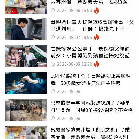
乘客崩潰：差點丟大臉 醫揭3類人
別亂喝
2026-08-08 15:53
母親過世當天提領206萬辦後事「父
子遭判刑」 律師：搶錢先下手是
罪
2026-08-07 09:55
亡妹慘遭公公毒手 表姊憶父親節
前夕：小舅舅仍到殯儀館陪她說話
2026-08-08 12:30
10小時腦瘤手術！日醫誤切正常腦組
織 50多歲女術後無法自主呼吸
2026-08-08
雲林戴奧辛羊肉污染源找到了？疑草
料出問題 同場8羊撲殺檢體全不合格
2026-08-08
飛機餐發這果汁爆「廁所之亂」？乘
客崩潰：差點丟大臉 醫揭3類人別亂