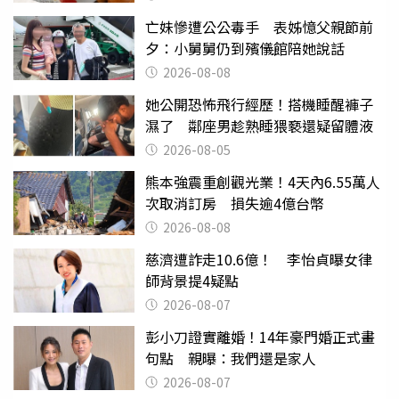
亡妹慘遭公公毒手 表姊憶父親節前
夕：小舅舅仍到殯儀館陪她說話
2026-08-08
她公開恐怖飛行經歷！搭機睡醒褲子
濕了 鄰座男趁熟睡猥褻還疑留體液
2026-08-05
熊本強震重創觀光業！4天內6.55萬人
次取消訂房 損失逾4億台幣
2026-08-08
慈濟遭詐走10.6億！ 李怡貞曝女律
師背景提4疑點
2026-08-07
彭小刀證實離婚！14年豪門婚正式畫
句點 親曝：我們還是家人
2026-08-07