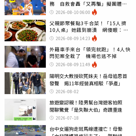
務 自救會轟「又再騙」擬團體訴
訟
2026-08-10 06:00
父親節聚餐點3千合菜！「15人擠
10人桌」她餓到崩潰 網傻眼：讓
店家看笑話
2026-08-09 14:23
外籍車手來台「領完就跑」！4人快
閃犯案全栽了 機場也逃不掉
2026-08-09 11:49
陽明交大教授砍死妹夫！岳母追思首
發聲 揭11年經營真相駁「爭產」
2026-08-02
旅遊變認親！陸男幫台灣遊客拍照
閒聊驚覺「是失聯大伯」奇蹟重逢
2026-07-18
台中女遛狗走斑馬線遭撞亡！母慟
「女兒隨媽祖修行去了」 駕駛過失