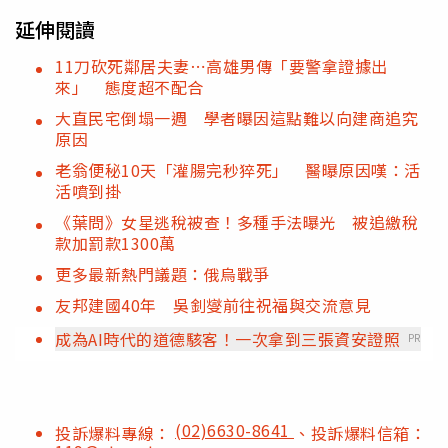
延伸閱讀
11刀砍死鄰居夫妻⋯高雄男傳「要警拿證據出
來」 態度超不配合
大直民宅倒塌一週 學者曝因這點難以向建商追究
原因
老翁便秘10天「灌腸完秒猝死」 醫曝原因嘆：活
活噴到掛
《葉問》女星逃稅被查！多種手法曝光 被追繳稅
款加罰款1300萬
更多最新熱門議題：俄烏戰爭
友邦建國40年 吳釗燮前往祝福與交流意見
成為AI時代的道德駭客！一次拿到三張資安證照
PR
(02)6630-8641
投訴爆料專線：
、投訴爆料信箱：