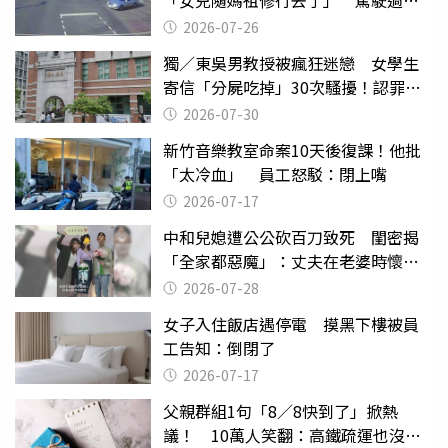
致死判9月
2026-07-26
獨／東吳男教授被瘋狂迷戀 女學生
寄信「分屍吃掉」30次騷擾！認罪免
關
2026-07-30
新竹音樂教室命案10天後復課！他批
「太冷血」 員工怒駁：閉上嘴
2026-07-17
中和兒媳遭公公砍百刀致死 閨密揭
「全家都惡魔」：丈夫在老婆時懷孕
摔東西
2026-07-28
女子入住飯店遇停電 摸黑下樓被員
工告知：倒閉了
2026-07-17
父親群組1句「8／8快到了」掀熱
議！ 10萬人笑翻：高鐵疏運也沒列