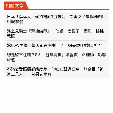
相關文章
日本「陰溝人」偷拍裙底3度被逮 受害女子曾與他四目
相覷嚇傻
路上見騎士「背後結印」 他讚：太強了…網刷一排挑
戰照
嫁給AV男優「整天都在開啪」？ 網美親吐婚姻現況
總是留不住錢？8大「召喚窮神」壞習慣 命理師：影響
深遠
不滿妻受照顧卻態度差！他吐心聲遭狂嗆 無奈批「被
當工具人」：台男真卑微