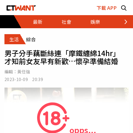
跳至主要內容區塊
下載 APP
最新
社會
娛樂
財經
生活
綜合
男子分手藕斷絲連「摩鐵纏綿14hr」
才知前女友早有新歡…懷孕準備結婚
編輯：
黃任強
2023-10-09 20:39