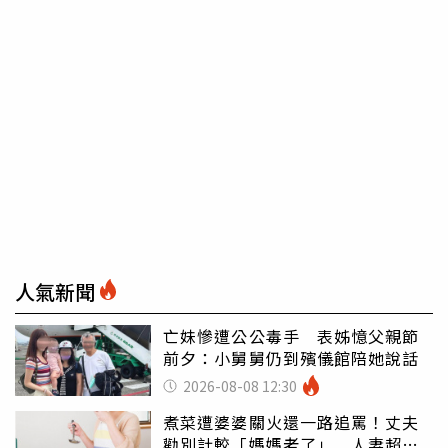
人氣新聞
亡妹慘遭公公毒手 表姊憶父親節
前夕：小舅舅仍到殯儀館陪她說話
2026-08-08 12:30
煮菜遭婆婆關火還一路追罵！丈夫
勸別計較「媽媽老了」 人妻超崩