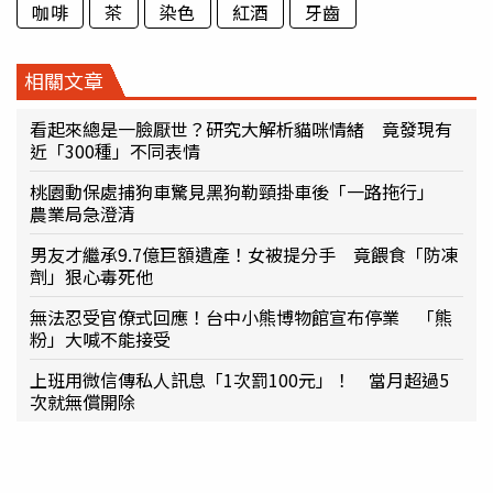
咖啡
茶
染色
紅酒
牙齒
相關文章
看起來總是一臉厭世？研究大解析貓咪情緒 竟發現有
近「300種」不同表情
桃園動保處捕狗車驚見黑狗勒頸掛車後「一路拖行」
農業局急澄清
男友才繼承9.7億巨額遺產！女被提分手 竟餵食「防凍
劑」狠心毒死他
無法忍受官僚式回應！台中小熊博物館宣布停業 「熊
粉」大喊不能接受
上班用微信傳私人訊息「1次罰100元」！ 當月超過5
次就無償開除