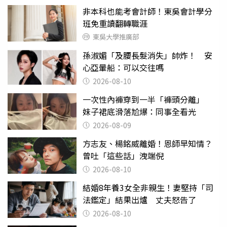
非本科也能考會計師！東吳會計學分
班免重讀翻轉職涯
東吳大學推廣部
孫淑媚「及腰長髮消失」帥炸！ 安
心亞暈船：可以交往嗎
2026-08-10
一次性內褲穿到一半「褲頭分離」
妹子裙底滑落尬爆：同事全看光
2026-08-09
方志友、楊銘威離婚！恩師早知情？
曾吐「這些話」洩端倪
2026-08-10
結婚8年養3女全非親生！妻堅持「司
法鑑定」結果出爐 丈夫怒告了
2026-08-10