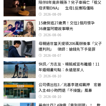
陪伴8年竟非親孫？兒子車禍亡「祖父
母求驗DNA」 生母1反應陷僵局
2026-08-09
15歲倒追27歲男！交往1個月懷孕
36歲當阿嬤故事曝光
2026-08-06
母親過世當天提領206萬辦後事「父子
遭判刑」 律師：搶錢先下手是罪
2026-08-07
快訊／方志友、楊銘威宣布離婚！11
年婚姻畫句點：永遠是家人
2026-08-10
公司債出包3／兆基李建成羈押 宏碁
入主48小時閃退「不接盤」風暴
2026-08-10
哥倫比亞7.4強震「震到鄰國」！ 教