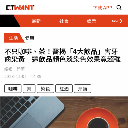
跳至主要內容區塊
下載 APP
最新
社會
娛樂
財經
生活
健康
不只咖啡、茶！醫揭「4大飲品」害牙
齒染黃 這飲品顏色淡染色效果竟超強
編輯：
邱芊
2023-11-01 14:39
咖啡
茶
染色
紅酒
牙齒