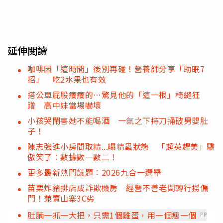
延伸閱讀
咖啡因「這時間」後別再碰！營養師分享「助眠7
招」 吃2水果也有效
搭公車屁股癢癢的…驚見他的「這一根」椅縫狂
蹭 高中妹當場嚇壞
小孩哭鬧害她不能喝酒 一氣之下持刀捅破男嬰肚
子！
陳志強進小房間取精...曝精蟲狀態 「超英趕美」驕
傲笑了：數據數一數二！
更多最新熱門議題：2026九合一選舉
苗栗炸豬排店成詐欺機房 經營不善老闆轉行撈偏
門！兼賣山寨3C劣
肚腩一抓一大把，只需1個雞蛋，用一個瘦一個
PR