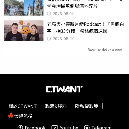
堂震垮民宅倒塌滿地碎片
2026-08-10
老高與小茉新片變Podcast！「黑底白
字」播33分鐘 粉絲瘋猜原因
2026-08-10
Recommended by
關於CTWANT
聯繫&爆料
隱私權政策
發燒熱搜
Facebook
Youtube
Telegram