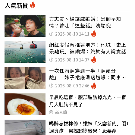
人氣新聞
方志友、楊銘威離婚！恩師早知
情？曾吐「這些話」洩端倪
2026-08-10 14:11
網紅度假激推這地方！他喊「史上
最難玩」被讚爆：終於有人說實話
2026-08-10 14:37
一次性內褲穿到一半「褲頭分
離」 妹子裙底滑落尬爆：同事全
看光
2026-08-09 22:46
早晨吃這個，腹部脂肪掉光光，一個
月大肚腩不見了
新素簡
喝醉忘拔棉條！嫩妹「又塞新的」悶1
週臭炸 醫揭超慘後果：恐要命