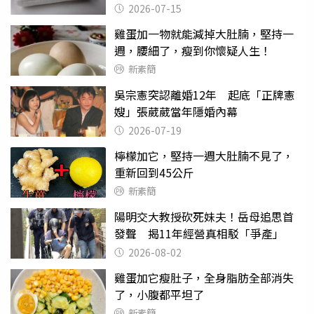
2026-07-15
雞蛋加一物就能減掉大肚腩，堅持一
週，腰細了，瘦到你懷疑人生！
新素簡
吳宗憲突認離婚12年 起底「正牌憲
嫂」張葳葳當年隱婚內幕
2026-07-19
檸檬加它，堅持一週大肚腩不見了，
重新回到45公斤
新素簡
陽明交大教授砍死妹夫！岳母追思首
發聲 揭11年經營真相駁「爭產」
2026-08-02
雞蛋加它瘦肚子，全身脂肪全部消失
了，小腹都平坦了
新素簡