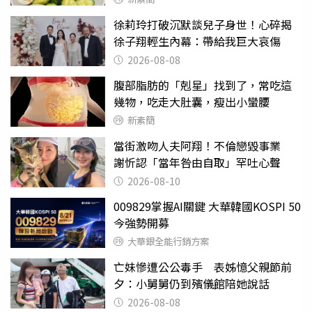
徐莉玲打破沉默談兒子身世！心碎揭
徐子翔輕生內幕：帶給我巨大哀傷
2026-08-08
腹部脂肪的「剋星」找到了，常吃這
幾物，吃走大肚囊，瘦出小蠻腰
新素簡
當街激吻人夫阿翔！不倫戀毀事業
謝忻認「當年咎由自取」罕吐心聲
2026-08-10
009829掌握AI關鍵 大華韓國KOSPI 50
今強勢開募
大華銀全能行銷方案
亡妹慘遭公公毒手 表姊憶父親節前
夕：小舅舅仍到殯儀館陪她說話
2026-08-08