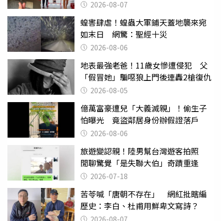
2026-08-07
蝗害肆虐！蝗蟲大軍鋪天蓋地襲來宛
如末日 網驚：聖經十災
2026-08-06
地表最強老爸！11歲女慘遭侵犯 父
「假冒她」騙噁狼上門後連轟2槍復仇
2026-08-05
億萬富豪遭兒「大義滅親」！偷生子
怕曝光 竟盜鄰居身份辦假證落戶
2026-08-06
旅遊變認親！陸男幫台灣遊客拍照
閒聊驚覺「是失聯大伯」奇蹟重逢
2026-07-18
苦苓喊「唐朝不存在」 網紅批瞎編
歷史：李白、杜甫用鮮卑文寫詩？
2026-08-07