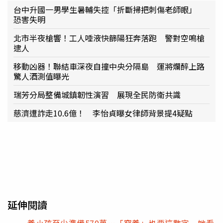
台中升國一男學生暑輔失控「折斷掃把刺傷老師眼」
恐害失明
北市半夜槍響！工人唾液快篩陽狂奔落跑 警對空鳴槍
逮人
移動凶器！聯結車深夜自撞中央分隔島 運將爛醉上路
驚人酒測值曝光
瑞芳分局整備城鎮韌性演習 展現全民防衛共識
慈濟遭詐走10.6億！ 李怡貞曝女律師背景提4疑點
延伸閱讀
養小孩至少準備570萬…「窮養」也要這數字 她看