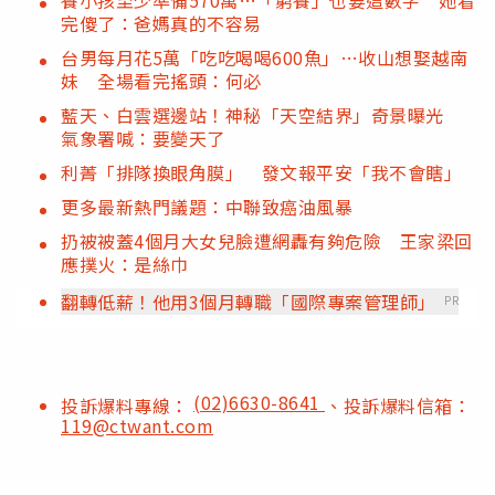
完傻了：爸媽真的不容易
台男每月花5萬「吃吃喝喝600魚」…收山想娶越南
妹 全場看完搖頭：何必
藍天、白雲選邊站！神秘「天空結界」奇景曝光
氣象署喊：要變天了
利菁「排隊換眼角膜」 發文報平安「我不會瞎」
更多最新熱門議題：中聯致癌油風暴
扔被被蓋4個月大女兒臉遭網轟有夠危險 王家梁回
應撲火：是絲巾
翻轉低薪！他用3個月轉職「國際專案管理師」
PR
(02)6630-8641
投訴爆料專線：
、投訴爆料信箱：
119@ctwant.com