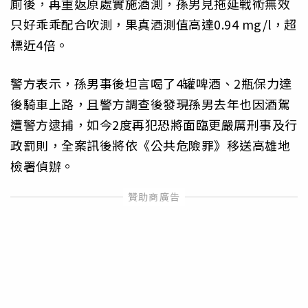
廁後，再重返原處實施酒測，孫男見拖延戰術無效
只好乖乖配合吹測，果真酒測值高達0.94 mg/l，超
標近4倍。
警方表示，孫男事後坦言喝了4罐啤酒、2瓶保力達
後騎車上路，且警方調查後發現孫男去年也因酒駕
遭警方逮捕，如今2度再犯恐將面臨更嚴厲刑事及行
政罰則，全案訊後將依《公共危險罪》移送高雄地
檢署偵辦。