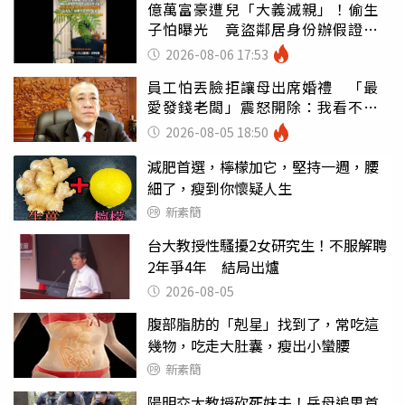
億萬富豪遭兒「大義滅親」！偷生
子怕曝光 竟盜鄰居身份辦假證落
戶
2026-08-06 17:53
員工怕丟臉拒讓母出席婚禮 「最
愛發錢老闆」震怒開除：我看不起
你
2026-08-05 18:50
減肥首選，檸檬加它，堅持一週，腰
細了，瘦到你懷疑人生
新素簡
台大教授性騷擾2女研究生！不服解聘
2年爭4年 結局出爐
2026-08-05
腹部脂肪的「剋星」找到了，常吃這
幾物，吃走大肚囊，瘦出小蠻腰
新素簡
陽明交大教授砍死妹夫！岳母追思首