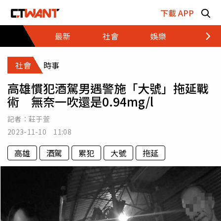
跳至主要內容區塊
下載 APP
最新
社會
娛樂
財經
社會
時事
高雄慣犯酒駕男遇警施「大號」拖延戰
術 無奈一吹還是0.94mg/l
記者：
莊于萱
2023-11-10 11:08
高雄
酒駕
累犯
大號
拖延