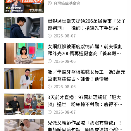
台灣癌症基金會
母親過世當天提領206萬辦後事「父子
遭判刑」 律師：搶錢先下手是罪
2026-08-07
女網紅慘被兩度感情詐騙！前夫假割
頸詐光200萬再遇假富商「養套殺
2000萬」
2026-08-06
獨／學霸牙醫槓離職女員工 為3萬元
筆電互控侵占、誣告！他慘勝
2026-08-06
3天前才直播！97萬料理網紅「肥大
叔」過世 粉絲憶不對勁：瘦得不合
理
2026-08-07
兒做父親節作品喊「我沒有爸爸」！
老師暖回這句話 明金成遺孀心酸惹