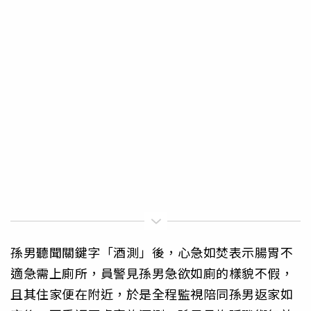
孫男聽聞關鍵字「酒測」後，心急如焚表示腸胃不
適急需上廁所，員警見孫男急欲如廁的樣貌不假，
且其住家便在附近，於是全程監視陪同孫男返家如