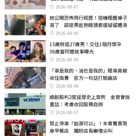
淚
2026-08-07
她公開恐怖飛行經歷！搭機睡醒褲子
濕了 鄰座男趁熟睡猥褻還疑留體液
2026-08-05
15歲倒追27歲男！交往1個月懷孕
36歲當阿嬤故事曝光
2026-08-06
「車是我的、油也是我的」睡車竟被
收住宿費 官方一句話打臉飯店
2026-08-06
緯創股利2度延發史上首例 金管會說
重話：考慮收回股務自辦
2026-08-07
禁止停車「始源可以」！本尊驚喜現
身早餐店 鐵粉店長嚇傻尖叫