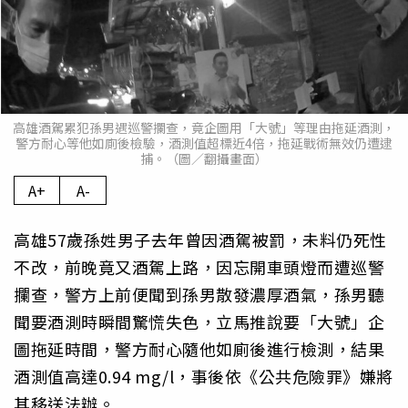
高雄酒駕累犯孫男遇巡警攔查，竟企圖用「大號」等理由拖延酒測，
警方耐心等他如廁後檢驗，酒測值超標近4倍，拖延戰術無效仍遭逮
捕。（圖／翻攝畫面）
A+
A-
高雄57歲孫姓男子去年曾因酒駕被罰，未料仍死性
不改，前晚竟又酒駕上路，因忘開車頭燈而遭巡警
攔查，警方上前便聞到孫男散發濃厚酒氣，孫男聽
聞要酒測時瞬間驚慌失色，立馬推說要「大號」企
圖拖延時間，警方耐心隨他如廁後進行檢測，結果
酒測值高達0.94 mg/l，事後依《公共危險罪》嫌將
其移送法辦。