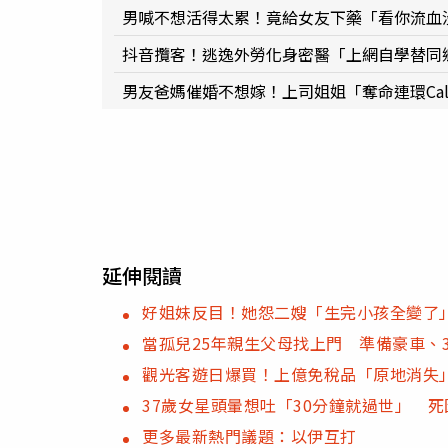
男喊不想活得太累！竟給女友下藥「看你流血
抖音攬客！逃逸外勞化身密醫「上網自學替同鄉
男友爸媽催婚不想嫁！上司姐姐「奪命連環Ca
延伸閱讀
好姐妹反目！她怨二嫂「生完小孩全變了
當孤兒25年親生父母找上門 準備豪車、
觀光客遊日爆買！上億免稅品「原地消失
37歲女星頭暈想吐「30分鐘就過世」 
更多最新熱門議題：以伊互打