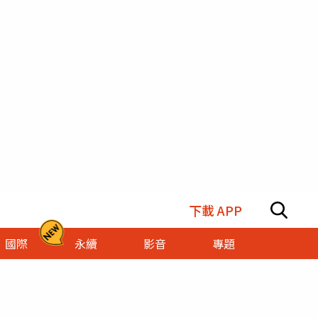
下載 APP
國際
永續
影音
專題