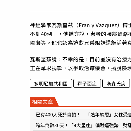
神經學家瓦斯奎茲（Franly Vazqu
不到40例」，他補充說，患者的臉部骨骼
障礙等。他也認為這對兄弟姐妹還能活著
瓦斯奎茲說，不幸的是，目前並沒有治療
正在尋求捐款，以爭取治療機會，擺脫險
多明尼加共和國
獅子面症
漢森氏病
相關文章
已有400人死於自拍！ 「這年齡層」女性受
跨年倒數30天！「4大星座」偏財運強勢 財