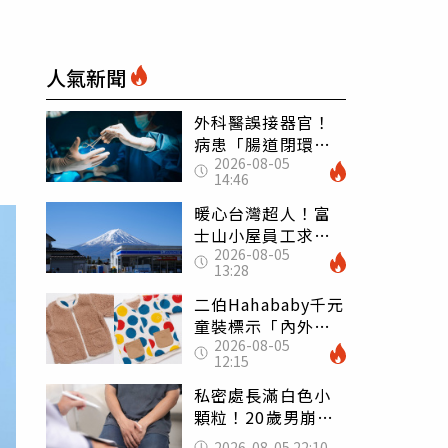
人氣新聞
外科醫誤接器官！
病患「腸道閉環」
2026-08-05
無法排便險死 同
14:46
行看傻：糟糕至極
暖心台灣超人！富
士山小屋員工求助
2026-08-05
「想活下去」 山
13:28
友狂背物資上山：
台灣真的是寶島
二伯Hahababy千元
童裝標示「內外層
2026-08-05
皆純棉」 SGS檢
12:15
測證明：內裡100%
聚酯纖維
私密處長滿白色小
顆粒！20歲男崩潰
求診 醫曝5大真相
2026-08-05 22:10