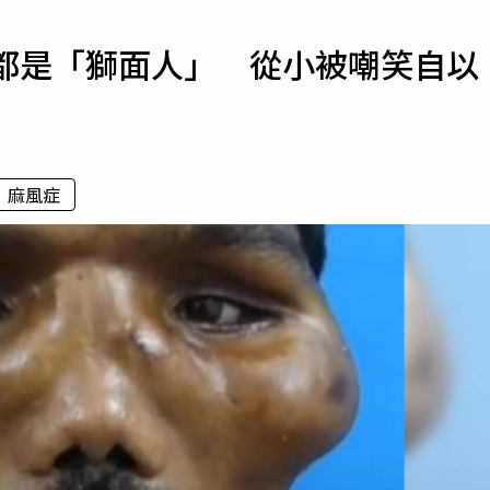
寵物
家都是「獅面人」 從小被嘲笑自以
運勢
運動
梅酒
麻風症