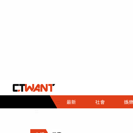
社會首頁
娛樂首頁
財經首頁
政
:::
最新
社會
娛
時事
即時
熱線
:::
直擊
大條
人物
調查
專題
３Ｃ