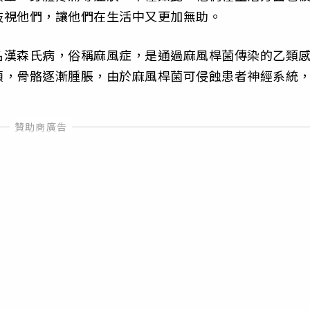
歧視他們，讓他們在生活中又更加無助。
名漢森氏病，俗稱麻風症，是通過麻風桿菌傳染的乙類
頜，骨骼逐漸腫脹，由於麻風桿菌可侵蝕患者神經系統
。