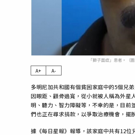
「獅子面症」患者。（圖／ YouT
A+
A-
多明尼加共和國有個貧困家庭中的5個兄弟
因眼距、顴骨過寬，從小就被人稱為外星
明、聽力、智力障礙等，不幸的是，目前
們也正在尋求捐款，以爭取治療機會，擺
據《每日星報》報導，該家庭中共有12位