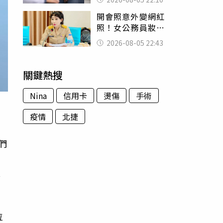
別再誤會
開會照意外變網紅
照！女公務員妝容
掀2千則留言 本人
2026-08-05 22:43
怒嗆：化妝有錯嗎
關鍵熱搜
Nina
信用卡
燙傷
手術
疫情
北捷
們
他
位