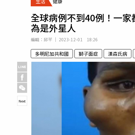
生活
健康
人物
汽車
全球病例不到40例！一
專欄
為是外星人
房產新勢力
編輯：
邱芊
2023-12-01 18:26
多明尼加共和國
獅子面症
漢森氏病
Next