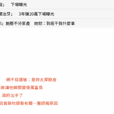
沒」 下場曝光
治牙」 3年賺20萬下場曝光
ll」施壓不分家產 她怒：到底干我什麼事
」 網不挺還嗆：是妳太厚臉皮
3房讓他瞬間變億萬富翁
」政府出手了
死因竟與吹頭髮有關…醫師揭原因