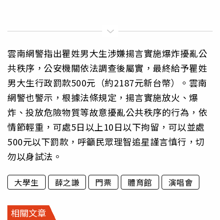
雲南網警指出瞿姓男大生涉嫌揚言實施爆炸擾亂公
共秩序，公安機關依法調查後屬實，最終給予瞿姓
男大生行政罰款500元（約2187元新台幣）。雲南
網警也警示，根據法條規定，揚言實施放火、爆
炸、投放危險物質等故意擾亂公共秩序的行為，依
情節輕重，可處5日以上10日以下拘留，可以並處
500元以下罰款，呼籲民眾理智追星謹言慎行，切
勿以身試法。
大學生
薛之謙
門票
體育館
演唱會
相關文章