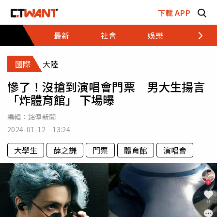
跳至主要內容區塊
下載 APP
最新
社會
娛樂
財經
國際
大陸
慘了！沒搶到演唱會門票 男大生揚言
「炸體育館」 下場曝
編輯：
銘傳新聞
2024-01-12 13:24
大學生
薛之謙
門票
體育館
演唱會