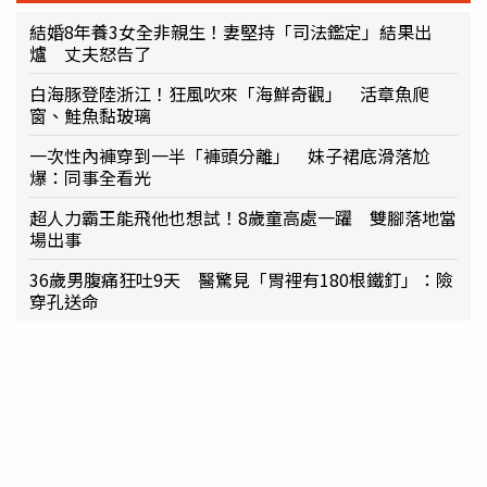
結婚8年養3女全非親生！妻堅持「司法鑑定」結果出
爐 丈夫怒告了
白海豚登陸浙江！狂風吹來「海鮮奇觀」 活章魚爬
窗、鮭魚黏玻璃
一次性內褲穿到一半「褲頭分離」 妹子裙底滑落尬
爆：同事全看光
超人力霸王能飛他也想試！8歲童高處一躍 雙腳落地當
場出事
36歲男腹痛狂吐9天 醫驚見「胃裡有180根鐵釘」：險
穿孔送命