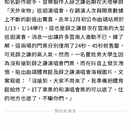
知名創作歌手、音樂製作人薛之謙近期在大陸舉辦
「天外來物」巡迴演唱會，在觀演人次與開票數據
上不斷的創造出驚喜，去年12月初公布曲靖站將於
1/13、1/14舉行，這也是薛之謙首次在雲南的大型
巡迴演會，消息一出讓許多雲南人激動不已。據了
解，這兩場的門票分別僅用了24秒、45秒就售罄，
可見薛之謙的高人氣。然而，一名瞿姓男大學生因
為沒有搶到薛之謙演唱會門票，而在抖音上發文洩
憤，貼出曲靖體育館及薛之謙演唱會海報圖片，文
案寫道：「沒搶到，大家不用來了，我準備把體育
館給炸了。訂了車票的和演唱會票的可以退了，住
的地方也退了，不騙你們。」