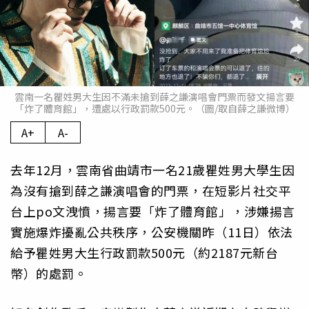
雲南一名瞿姓男大生因不滿未搶到薛之謙演唱會門票而發文揚言要
「炸了體育館」，遭處以行政罰款500元。（圖/取自薛之謙微博）
A+
A-
去年12月，雲南省曲靖市一名21歲瞿姓男大學生因
為沒有搶到薛之謙演唱會的門票，在短影片社交平
台上po文洩憤，揚言要「炸了體育館」，涉嫌揚言
實施爆炸擾亂公共秩序，公安機關昨（11日）依法
給予瞿姓男大生行政罰款500元（約2187元新台
幣）的處罰。