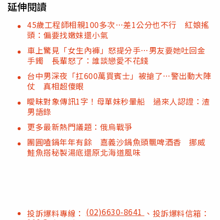
延伸閱讀
45歲工程師相親100多次…差1公分也不行 紅娘搖
頭：偏要找嫩妹還小氣
車上驚見「女生內褲」怒提分手…男友要她吐回金
手鐲 長輩怒了：誰談戀愛不花錢
台中男深夜「扛600萬買賓士」被搶了…警出動大陣
仗 真相超傻眼
曖昧對象傳訊1字！母單妹秒暈船 過來人認證：渣
男語錄
更多最新熱門議題：俄烏戰爭
團圓嗑鍋年年有餘 嘉義沙鍋魚頭飄啤酒香 挪威
鮭魚搭秘製湯底還原北海道風味
(02)6630-8641
投訴爆料專線：
、投訴爆料信箱：