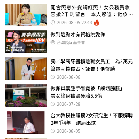
開會照意外變網紅照！女公務員妝
容掀2千則留言 本人怒嗆：化妝有
錯嗎
2026-08-05 22:43
做到這點才有資格說愛你
台灣癌症基金會
獨／學霸牙醫槓離職女員工 為3萬元
筆電互控侵占、誣告！他慘勝
2026-08-06
做卵巢囊腫手術竟被「誤切膀胱」
美女終身被毀獲賠5.5億
2026-07-28
台大教授性騷擾2女研究生！不服解聘
2年爭4年 結局出爐
2026-08-05