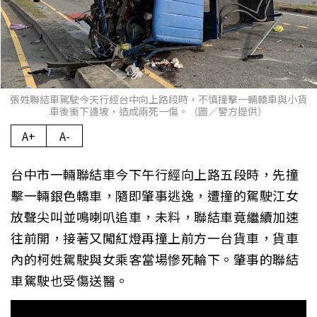
張姓聯結車駕駛今天行經台中向上路段時，不慎撞擊一輛轎車與小貨
車後衝下邊坡，造成兩死一傷。（圖／警方提供）
A+
A-
台中市一輛聯結車今下午行經向上路五段時，先撞
擊一輛銀色轎車，隨即肇事逃逸，遭撞的駕駛江女
放聲尖叫並鳴喇叭追車，未料，聯結車竟繼續加速
往前開，接著又闖紅燈再撞上前方一台貨車，貨車
內的柯姓駕駛與女乘客當場慘死輪下。肇事的聯結
車駕駛也受傷送醫。