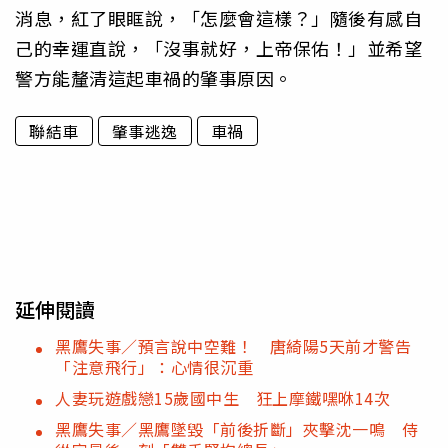
消息，紅了眼眶說，「怎麼會這樣？」隨後有感自
己的幸運直說，「沒事就好，上帝保佑！」並希望
警方能釐清這起車禍的肇事原因。
聯結車
肇事逃逸
車禍
延伸閱讀
黑鷹失事／預言說中空難！ 唐綺陽5天前才警告
「注意飛行」：心情很沉重
人妻玩遊戲戀15歲國中生 狂上摩鐵嘿咻14次
黑鷹失事／黑鷹墜毀「前後折斷」夾擊沈一鳴 侍