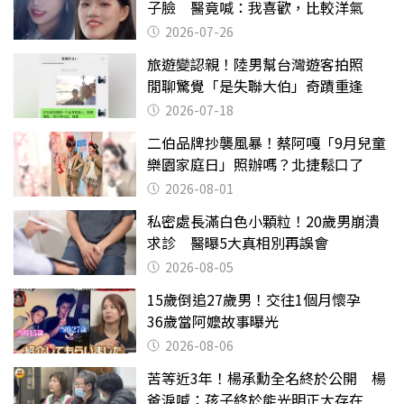
子臉 醫竟喊：我喜歡，比較洋氣
2026-07-26
旅遊變認親！陸男幫台灣遊客拍照
閒聊驚覺「是失聯大伯」奇蹟重逢
2026-07-18
二伯品牌抄襲風暴！蔡阿嘎「9月兒童
樂園家庭日」照辦嗎？北捷鬆口了
2026-08-01
私密處長滿白色小顆粒！20歲男崩潰
求診 醫曝5大真相別再誤會
2026-08-05
15歲倒追27歲男！交往1個月懷孕
36歲當阿嬤故事曝光
2026-08-06
苦等近3年！楊承勳全名終於公開 楊
爸淚喊：孩子終於能光明正大存在