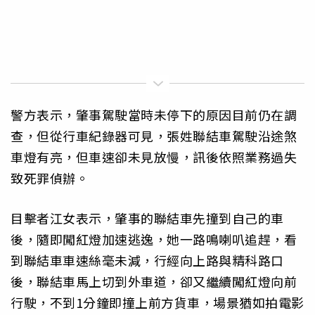
警方表示，肇事駕駛當時未停下的原因目前仍在調
查，但從行車紀錄器可見，張姓聯結車駕駛沿途煞
車燈有亮，但車速卻未見放慢，訊後依照業務過失
致死罪偵辦。
目擊者江女表示，肇事的聯結車先撞到自己的車
後，隨即闖紅燈加速逃逸，她一路鳴喇叭追趕，看
到聯結車車速絲毫未減，行經向上路與精科路口
後，聯結車馬上切到外車道，卻又繼續闖紅燈向前
行駛，不到1分鐘即撞上前方貨車，場景猶如拍電影