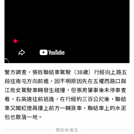
警方調查，張姓聯結車駕駛（38歲）行經向上路五
段往南屯方向前進，因不明原因先在五權西路口與
江姓女駕駛車輛發生碰撞，但張男肇事後未停車查
看，右高速往前逃逸，在行經約三百公尺後，聯結
車又闖紅燈再撞上前方一輛貨車，聯結車上的水泥
包也散落一地。