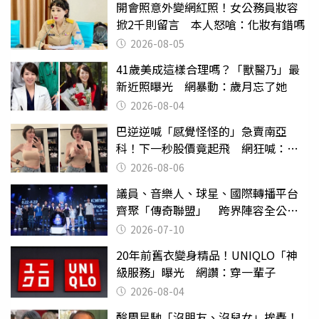
開會照意外變網紅照！女公務員妝容
掀2千則留言 本人怒嗆：化妝有錯嗎
2026-08-05
41歲美成這樣合理嗎？「獸醫乃」最
新近照曝光 網暴動：歲月忘了她
2026-08-04
巴逆逆喊「感覺怪怪的」急賣南亞
科！下一秒股價竟起飛 網狂喊：大V
天龍
2026-08-06
議員、音樂人、球星、國際轉播平台
齊聚「傳奇聯盟」 跨界陣容全公
開 劍指亞洲新傳奇聯賽
2026-07-10
20年前舊衣變身精品！UNIQLO「神
級服務」曝光 網讚：穿一輩子
2026-08-04
酸周星馳「沒朋友、沒兒女」挨轟！