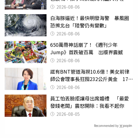
2026-08-06
白海豚逼近！最快明發海警 暴風圈
恐擦北台「陸警仍有變數」
2026-08-06
650萬冊神話崩了！《週刊少年
Jump》首跌破百萬 出版界震撼
2026-08-06
誆有BNT管道海撈10.6億！美女前律
師公會理事長狂囤232公斤黃金 17人
遭起訴
2026-08-06
員工怕丟臉拒讓母出席婚禮 「最愛
發錢老闆」震怒開除：我看不起你
2026-08-05
Recommended by