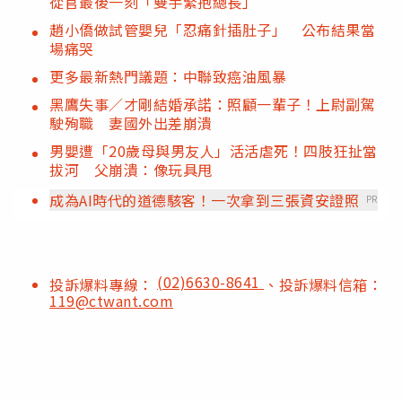
從官最後一刻「雙手緊抱總長」
趙小僑做試管嬰兒「忍痛針插肚子」 公布結果當
場痛哭
更多最新熱門議題：中聯致癌油風暴
黑鷹失事／才剛結婚承諾：照顧一輩子！上尉副駕
駛殉職 妻國外出差崩潰
男嬰遭「20歲母與男友人」活活虐死！四肢狂扯當
拔河 父崩潰：像玩具甩
成為AI時代的道德駭客！一次拿到三張資安證照
PR
(02)6630-8641
投訴爆料專線：
、投訴爆料信箱：
119@ctwant.com