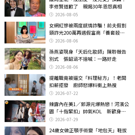
李修賢道歉了 親揭30年恩怨真相
2026-08-05
女網紅慘被兩度感情詐騙！前夫假割
頸詐光200萬再遇假富商「養套殺
2000萬」
2026-08-06
孫燕姿現身「天后化妝師」陳聆薇告
別式 張韶涵不捨喊：一路好走
2026-08-06
提離職竟被逼交「料理秘方」！老闆
扣薪拒發 廚師怒爆料衝上熱搜
2026-07-22
辣露內在美1／郭源元爆熱戀！河濱公
園「十指緊扣」帥氣KOL 新歡身份
曝光
2026-07-29
24歲女做正顎手術變「地包天」鞋拔