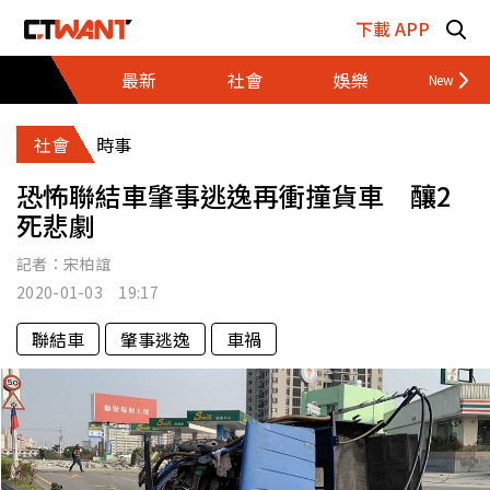
跳至主要內容區塊
下載 APP
最新
社會
娛樂
財經
社會
時事
恐怖聯結車肇事逃逸再衝撞貨車 釀2
死悲劇
記者：
宋柏誼
2020-01-03 19:17
聯結車
肇事逃逸
車禍