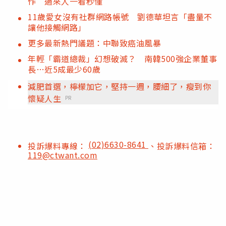
作 過來人一看秒懂
11歲愛女沒有社群網路帳號 劉德華坦言「盡量不
讓他接觸網路」
更多最新熱門議題：中聯致癌油風暴
年輕「霸道總裁」幻想破滅？ 南韓500強企業董事
長…近5成最少60歲
減肥首選，檸檬加它，堅持一週，腰細了，瘦到你
懷疑人生
PR
(02)6630-8641
投訴爆料專線：
、投訴爆料信箱：
119@ctwant.com