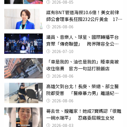
2026-08-05
誆有BNT管道海撈10.6億！美女前律
師公會理事長狂囤232公斤黃金 17人
遭起訴
2026-08-06
議員、音樂人、球星、國際轉播平台
齊聚「傳奇聯盟」 跨界陣容全公
開 劍指亞洲新傳奇聯賽
2026-07-10
「車是我的、油也是我的」睡車竟被
收住宿費 官方一句話打臉飯店
2026-08-06
高雄欠到台北！長庚、榮總、部立醫
院都受害 「醫療暴力男」離譜紀錄
曝光
2026-08-06
哥去世、嫂離家！她成7寶媽認「很難
一碗水端平」 忍痛委屈親生女兒
2026-08-03