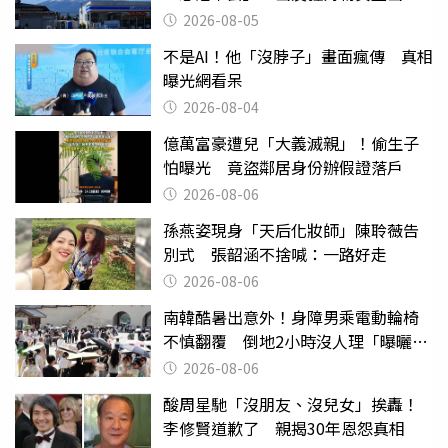
台灣真的是寶島
2026-08-05
不是AI！他「沒脖子」畫面瘋傳 真相
曝光網看呆
2026-08-04
億萬富豪遭兒「大義滅親」！偷生子
怕曝光 竟盜鄰居身份辦假證落戶
2026-08-06
孫燕姿現身「天后化妝師」陳聆薇告
別式 張韶涵不捨喊：一路好走
2026-08-06
南韓酷暑出意外！身障男乘電動輪椅
不慎翻覆 倒地2小時沒人理「曝曬
亡」
2026-08-06
酸周星馳「沒朋友、沒兒女」挨轟！
李修賢道歉了 親揭30年恩怨真相