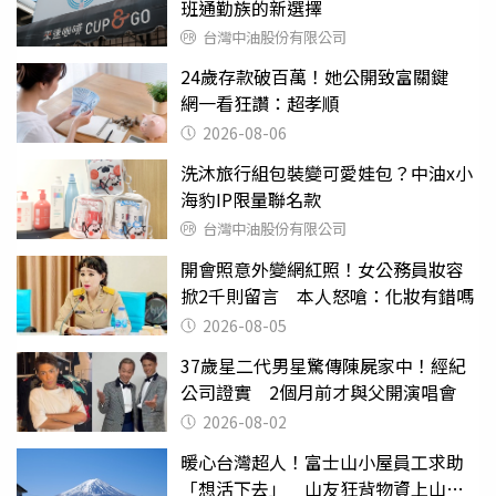
班通勤族的新選擇
台灣中油股份有限公司
24歲存款破百萬！她公開致富關鍵
網一看狂讚：超孝順
2026-08-06
洗沐旅行組包裝變可愛娃包？中油x小
海豹IP限量聯名款
台灣中油股份有限公司
開會照意外變網紅照！女公務員妝容
掀2千則留言 本人怒嗆：化妝有錯嗎
2026-08-05
37歲星二代男星驚傳陳屍家中！經紀
公司證實 2個月前才與父開演唱會
2026-08-02
暖心台灣超人！富士山小屋員工求助
「想活下去」 山友狂背物資上山：