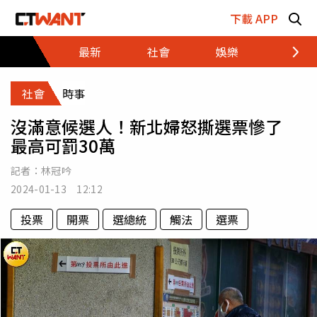
跳至主要內容區塊
下載 APP
最新
社會
娛樂
財經
社會
時事
沒滿意候選人！新北婦怒撕選票慘了
最高可罰30萬
記者：
林冠吟
2024-01-13 12:12
投票
開票
選總統
觸法
選票