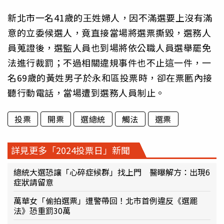
新北市一名41歲的王姓婦人，因不滿選要上沒有滿
意的立委候選人，竟直接當場將選票撕毀，選務人
員蒐證後，選監人員也到場將依公職人員選舉罷免
法進行裁罰；不過相關違規事件也不止這一件，一
名69歲的黃姓男子於永和區投票時，卻在票匭內接
聽行動電話，當場遭到選務人員制止。
投票
開票
選總統
觸法
選票
詳見更多「2024投票日」新聞
總統大選恐讓「心碎症候群」找上門 醫曝解方：出現6
症狀請留意
萬華女「偷拍選票」遭警帶回！北市首例違反《選罷
法》恐重罰30萬