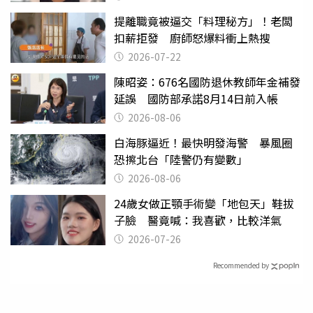
提離職竟被逼交「料理秘方」！老闆
扣薪拒發 廚師怒爆料衝上熱搜
2026-07-22
陳昭姿：676名國防退休教師年金補發
延誤 國防部承諾8月14日前入帳
2026-08-06
白海豚逼近！最快明發海警 暴風圈
恐擦北台「陸警仍有變數」
2026-08-06
24歲女做正顎手術變「地包天」鞋拔
子臉 醫竟喊：我喜歡，比較洋氣
2026-07-26
Recommended by