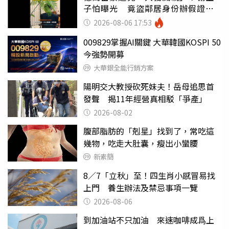
子怕曝光 竟盜鄰居身份辦假證落
戶
2026-08-06 17:53
009829掌握AI關鍵 大華韓國KOSPI 50
今強勢開募
大華銀全能行銷方案
陽明交大教授砍死妹夫！岳母追思首
發聲 揭11年經營真相駁「爭產」
2026-08-02
腹部脂肪的「剋星」找到了，常吃這
幾物，吃走大肚囊，瘦出小蠻腰
新素簡
8／7「立秋」至！四生肖小感冒易找
上門 養生辦法及禁忌事項一覽
2026-08-06
到加油站不只加油 來速咖啡成爲上