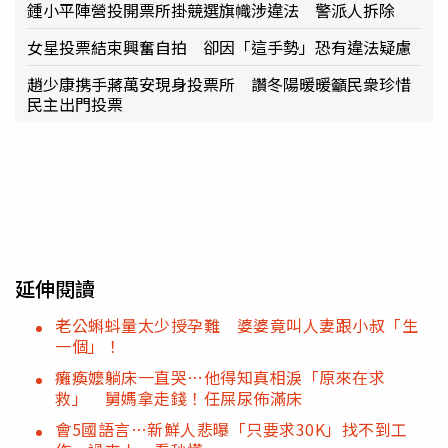
鍾小平陣營投開票所掛競選旗幟涉違法 警派人拆除
女星投票結束興奮自拍 卻因「這手勢」恐有違法疑慮
趙少康携手蔣萬安現身投票所 讚冬陽暖暖籲民衆珍惜
民主出門投票
延伸閱讀
老公蝌蚪量太少授孕難 婆婆竟叫人妻跟小叔「生
一個」！
癱瘓嬤躺床一直哭…他得知真相淚「原來在求
救」 舅媽拿走錢！任屎尿佈滿床
會5國語言…新鮮人悲曝「只要求30K」找不到工