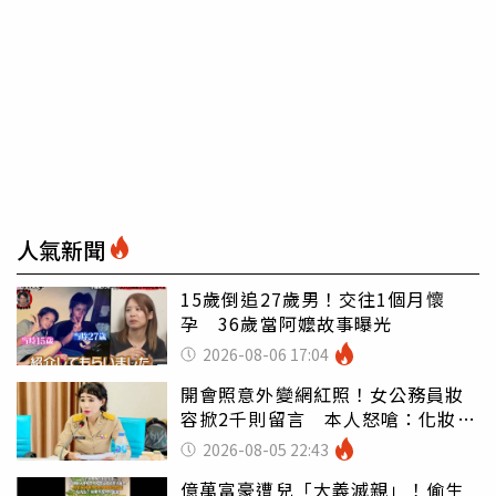
人氣新聞
15歲倒追27歲男！交往1個月懷
孕 36歲當阿嬤故事曝光
2026-08-06 17:04
開會照意外變網紅照！女公務員妝
容掀2千則留言 本人怒嗆：化妝有
錯嗎
2026-08-05 22:43
億萬富豪遭兒「大義滅親」！偷生