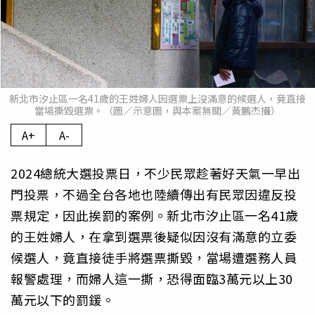
新北市汐止區一名41歲的王姓婦人因選票上沒滿意的候選人，竟直接
當場撕毀選票。（圖／示意圖，與本案無關／黃鵬杰攝）
A+
A-
2024總統大選投票日，不少民眾趁著好天氣一早出
門投票，不過全台各地也陸續傳出有民眾因違反投
票規定，因此挨罰的案例。新北市汐止區一名41歲
的王姓婦人，在拿到選票後疑似因沒有滿意的立委
候選人，竟直接徒手將選票撕毀，當場遭選務人員
報警處理，而婦人這一撕，恐得面臨3萬元以上30
萬元以下的罰鍰。