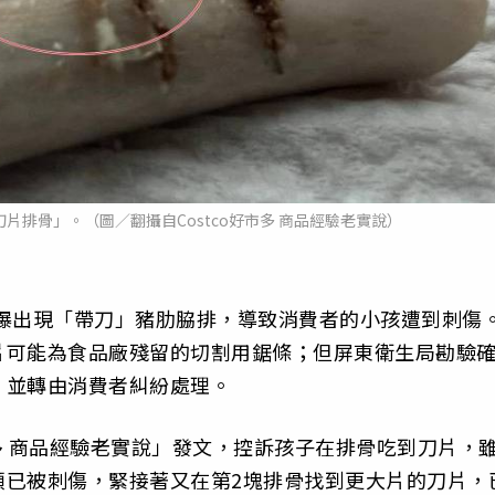
片排骨」。（圖／翻攝自Costco好市多 商品經驗老實說）
前驚爆出現「帶刀」豬肋脇排，導致消費者的小孩遭到刺傷
片可能為食品廠殘留的切割用鋸條；但屏東衛生局勘驗
，並轉由消費者糾紛處理。
市多 商品經驗老實說」發文，控訴孩子在排骨吃到刀片，
頭已被刺傷，緊接著又在第2塊排骨找到更大片的刀片，