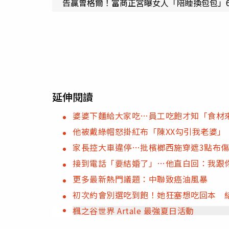
告贏曾格爾！富商正宮曝女人「陪睡換包包」
延伸閱讀
婆婆下麵給大家吃…員工吃飽才知「食材
他被戴綠帽怒掛紅布「陳XX勾引我老婆
家長控大車違停…批檳榔西施穿遮3點布
接到電話「要結婚了」…他直白回：我跟
更多最新熱門議題：中聯致癌油風暴
初次約會別選吃到飽！她狂塞想吃回本 
楓之谷世界 Artale 最強夏日活動