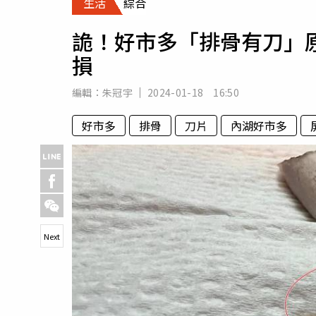
生活
綜合
人物
汽車
詭！好市多「排骨有刀」
專欄
損
房產新勢力
編輯：
朱冠宇
2024-01-18 16:50
好市多
排骨
刀片
內湖好市多
Next