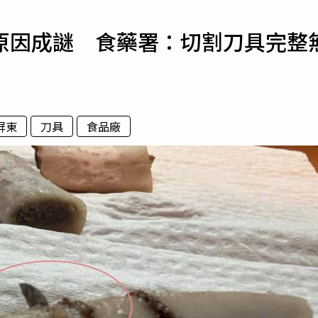
寵物
原因成謎 食藥署：切割刀具完整
運勢
運動
梅酒
屏東
刀具
食品廠