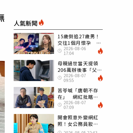
無
人氣新聞
15歲倒追27歲男！
交往1個月懷孕 36
2026-08-06
歲當阿嬤故事曝光
17:04
母親過世當天提領
206萬辦後事「父子
2026-08-07
遭判刑」 律師：
09:55
搶錢先下手是罪
苦苓喊「唐朝不存
在」 網紅批瞎編
2026-08-07
歷史：李白、杜甫
07:09
用鮮卑文寫詩？
開會照意外變網紅
照！女公務員妝容
掀2千則留言 本人
2026-08-05 22:43