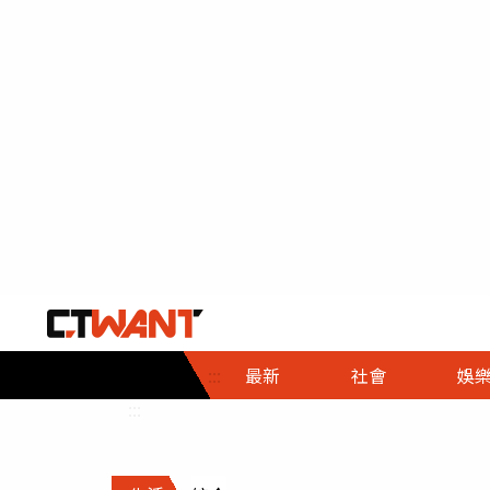
社會首頁
娛樂首頁
財經首頁
政
:::
最新
社會
娛
時事
即時
熱線
:::
直擊
大條
人物
調查
專題
３Ｃ