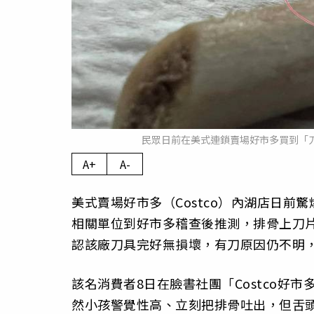
民眾日前在美式連鎖賣場好市多買到「刀
A+
A-
美式賣場好市多（Costco）內湖店日
相關單位到好市多稽查後推測，排骨上刀
認該廠刀具完好無損壞，有刀原因仍不明
該名消費者8日在臉書社團「Costco好
然小孩警覺性高、立刻把排骨吐出，但舌