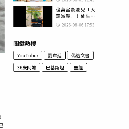
怒嗆：化妝有錯嗎
億萬富豪遭兒「大
義滅親」！偷生子
怕曝光 竟盜鄰居
2026-08-06 17:53
身份辦假證落戶
關鍵熱搜
YouTuber
劉韋廷
偽造文書
36歲阿嬤
巴基斯坦
聖經
。
確
雖
已