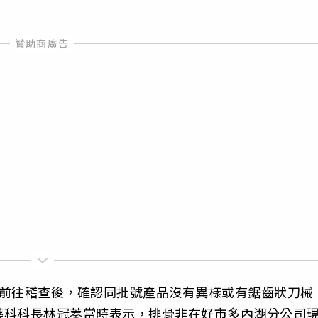
署前往稽查後，確認同批號產品沒有異樣或有鋸齒狀刀械
藥科科長林冠蓁當時表示，排骨非在好市多內湖分公司