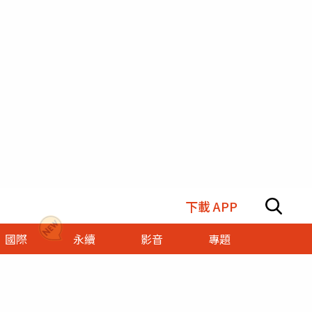
下載 APP
國際
永續
影音
專題