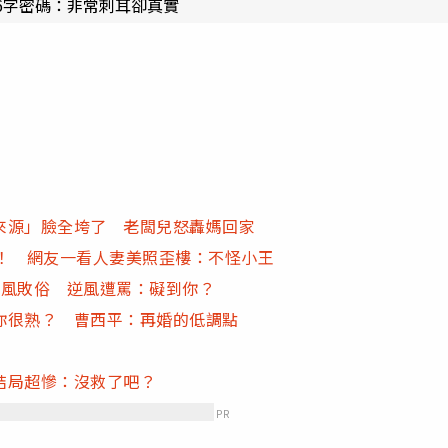
6字密碼：非常刺耳卻真實
來源」臉全垮了 老闆兒怒轟媽回家
」！ 網友一看人妻美照歪樓：不怪小王
傷風敗俗 逆風遭罵：礙到你？
你很熟？ 曹西平：再婚的低調點
結局超慘：沒救了吧？
PR