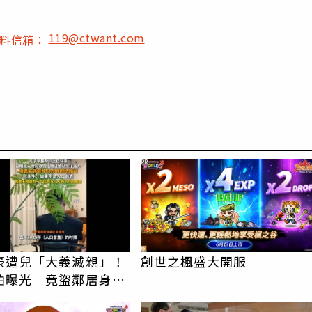
119@ctwant.com
爆料信箱：
PR
豪遭兒「大義滅親」！
創世之楓盛大開服
怕曝光 竟盜鄰居身份
落戶