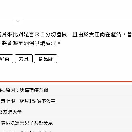
刀片來比對是否來自分切器械，且由於責任尚在釐清，
，將會轉至消保爭議處理。
屏東
刀具
食品廠
師揭原因：與這宿疾有關
數無上限 網見1點喊不公平
女友進大學
自責這決定害兒子共赴黃泉