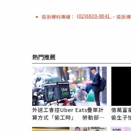
(02)6630-8641
投訴爆料專線：
、投訴
熱門推薦
外送工會控Uber Eats疊單計
億萬富
算方式「偷工時」 勞動部認
偷生子
定違法
辦假證
PR