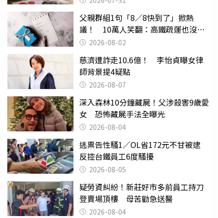
2026-07-31
父親群組1句「8／8快到了」掀熱
議！ 10萬人笑翻：高鐵疏運也沒列
父親節
2026-08-02
慈濟遭詐走10.6億！ 李怡貞曝女律
師背景提4疑點
2026-08-07
深入森林10分鐘藏屍！父涉殺害9歲愛
女 恐怖藏屍手法全曝光
2026-08-04
逃票告性騷1／OL省172元不甘被逮
反控台鐵員工6度騷擾
2026-08-05
疑勞資糾紛！新莊好市多前員工持刀
登賣場頂樓 母苦勸急送醫
2026-08-04