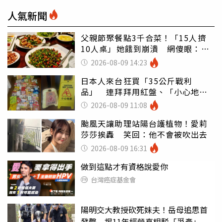
人氣新聞
父親節聚餐點3千合菜！「15人擠
10人桌」她餓到崩潰 網傻眼：讓
店家看笑話
2026-08-09 14:23
日本人來台狂買「35公斤戰利
品」 連拜拜用紅盤、「小心地
滑」告示牌也帶回家
2026-08-09 11:08
颱風天讓助理站陽台護植物！愛莉
莎莎挨轟 笑回：他不會被吹出去
2026-08-09 16:31
做到這點才有資格說愛你
台灣癌症基金會
陽明交大教授砍死妹夫！岳母追思首
發聲 揭11年經營真相駁「爭產」