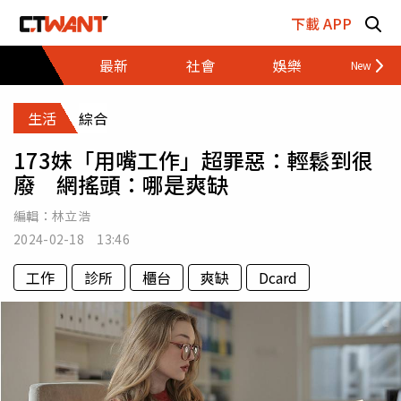
跳至主要內容區塊
下載 APP
最新
社會
娛樂
財經
生活
綜合
173妹「用嘴工作」超罪惡：輕鬆到很
廢 網搖頭：哪是爽缺
編輯：
林立浩
2024-02-18 13:46
工作
診所
櫃台
爽缺
Dcard