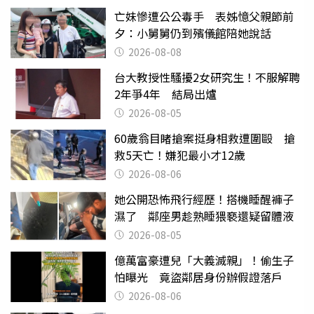
亡妹慘遭公公毒手 表姊憶父親節前
夕：小舅舅仍到殯儀館陪她說話
2026-08-08
台大教授性騷擾2女研究生！不服解聘
2年爭4年 結局出爐
2026-08-05
60歲翁目睹搶案挺身相救遭圍毆 搶
救5天亡！嫌犯最小才12歲
2026-08-06
她公開恐怖飛行經歷！搭機睡醒褲子
濕了 鄰座男趁熟睡猥褻還疑留體液
2026-08-05
億萬富豪遭兒「大義滅親」！偷生子
怕曝光 竟盜鄰居身份辦假證落戶
2026-08-06