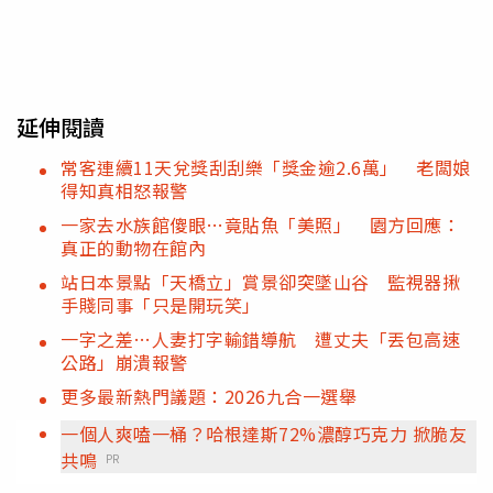
延伸閱讀
常客連續11天兌獎刮刮樂「獎金逾2.6萬」 老闆娘
得知真相怒報警
一家去水族館傻眼…竟貼魚「美照」 園方回應：
真正的動物在館內
站日本景點「天橋立」賞景卻突墜山谷 監視器揪
手賤同事「只是開玩笑」
一字之差…人妻打字輸錯導航 遭丈夫「丟包高速
公路」崩潰報警
更多最新熱門議題：2026九合一選舉
一個人爽嗑一桶？哈根達斯72%濃醇巧克力 掀脆友
共鳴
PR