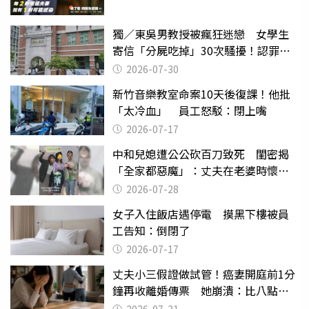
獨／東吳男教授被瘋狂迷戀 女學生
寄信「分屍吃掉」30次騷擾！認罪免
關
2026-07-30
新竹音樂教室命案10天後復課！他批
「太冷血」 員工怒駁：閉上嘴
2026-07-17
中和兒媳遭公公砍百刀致死 閨密揭
「全家都惡魔」：丈夫在老婆時懷孕
摔東西
2026-07-28
女子入住飯店遇停電 摸黑下樓被員
工告知：倒閉了
2026-07-17
丈夫小三假證做試管！癌妻開庭前1分
鐘再收離婚傳票 她崩潰：比八點檔
還扯