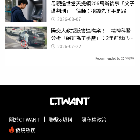
母親過世當天提領206萬辦後事「父子
遭判刑」 律師：搶錢先下手是罪
2026-08-07
陽交大教授殺害連襟案！ 精神科醫
分析「絕非為了爭產」：2年前就已言
行詭異
2026-07-22
Recommended by
關於CTWANT
聯繫&爆料
隱私權政策
發燒熱搜