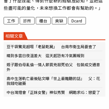
會了什麼技能、得到什麼新的經驗及認知，並把這
些盡可能的量化，未來想換工作都會有幫助的。」
工作
診所
櫃台
爽缺
Dcard
相關文章
豆干袋驚見超噁「老鼠乾屍」 台南市衛生局要查了
晴到多雲日夜溫差大 這天起恐有冷氣團報到
姪子跟伯母亂倫…情人節買兇殺死伯父 包裝成交通意
外
高中生落軌亡最後貼文曝「世上最難聽的話」 父：花
我錢吃破藥
中台灣燈會「正妹女警」神似秀賢 網跪求IG：戀愛了