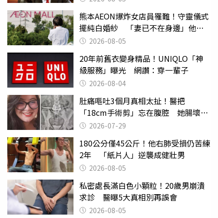
熊本AEON爆炸女店員罹難！守靈儀式
擺純白婚紗 「妻已不在身邊」他淚
喊：無法想像
2026-08-05
20年前舊衣變身精品！UNIQLO「神
級服務」曝光 網讚：穿一輩子
2026-08-04
肚痛嘔吐3個月真相太扯！醫把
「18cm手術剪」忘在腹腔 她腸壞死
險喪命
2026-07-29
180公分僅45公斤！他右肺受損仍苦練
2年 「紙片人」逆襲成健壯男
2026-08-05
私密處長滿白色小顆粒！20歲男崩潰
求診 醫曝5大真相別再誤會
2026-08-05