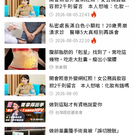
容掀2千則留言 本人怒嗆：化妝有
錯嗎
2026-08-05 22:43
私密處長滿白色小顆粒！20歲男崩
潰求診 醫曝5大真相別再誤會
2026-08-05 22:10
腹部脂肪的「剋星」找到了，常吃這
幾物，吃走大肚囊，瘦出小蠻腰
新素簡
開會照意外變網紅照！女公務員妝容
掀2千則留言 本人怒嗆：化妝有錯嗎
2026-08-05
做到這點才有資格說愛你
台灣癌症基金會
做卵巢囊腫手術竟被「誤切膀胱」