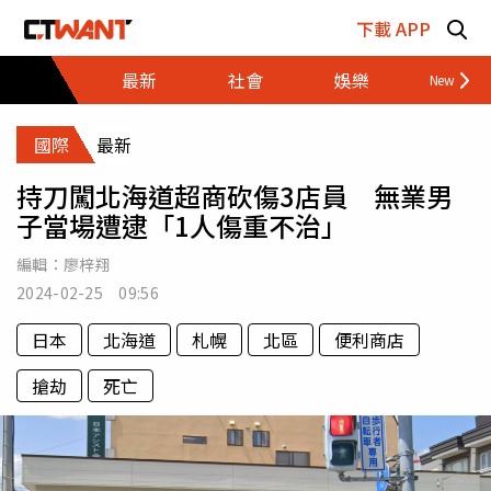
跳至主要內容區塊
下載 APP
最新
社會
娛樂
財經
國際
最新
持刀闖北海道超商砍傷3店員 無業男
子當場遭逮「1人傷重不治」
編輯：
廖梓翔
2024-02-25 09:56
日本
北海道
札幌
北區
便利商店
搶劫
死亡