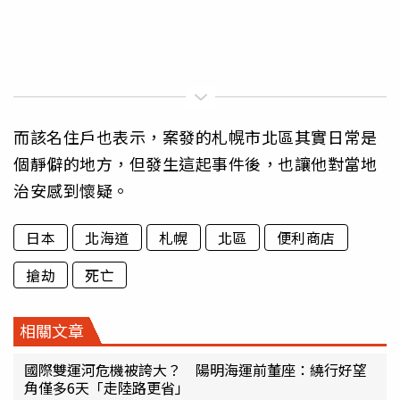
而該名住戶也表示，案發的札幌市北區其實日常是
個靜僻的地方，但發生這起事件後，也讓他對當地
治安感到懷疑。
日本
北海道
札幌
北區
便利商店
搶劫
死亡
相關文章
國際雙運河危機被誇大？ 陽明海運前董座：繞行好望
角僅多6天「走陸路更省」