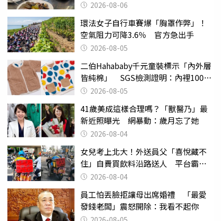
2026-08-06
環法女子自行車賽爆「胸罩作弊」！
空氣阻力可降3.6％ 官方急出手
2026-08-05
二伯Hahababy千元童裝標示「內外層
皆純棉」 SGS檢測證明：內裡100%
聚酯纖維
2026-08-05
41歲美成這樣合理嗎？「獸醫乃」最
新近照曝光 網暴動：歲月忘了她
2026-08-04
女兒考上北大！外送員父「喜悅藏不
住」自費買飲料沿路送人 平台霸氣
幫付學費
2026-08-04
員工怕丟臉拒讓母出席婚禮 「最愛
發錢老闆」震怒開除：我看不起你
2026-08-05