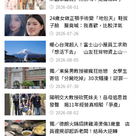
2026-08-01
24歲女做正顎手術變「地包天」鞋拔
子臉 醫竟喊：我喜歡，比較洋氣
2026-07-26
暖心台灣超人！富士山小屋員工求助
「想活下去」 山友狂背物資上山：
台灣真的是寶島
2026-08-05
獨／東吳男教授被瘋狂迷戀 女學生
寄信「分屍吃掉」30次騷擾！認罪免
關
2026-07-30
陽明交大教授砍死妹夫！岳母追思首
發聲 揭11年經營真相駁「爭產」
2026-08-02
獨／德朗火鍋招牌雞湯燙傷3歲童 店
員違規卻起訴老闆！結局大逆轉