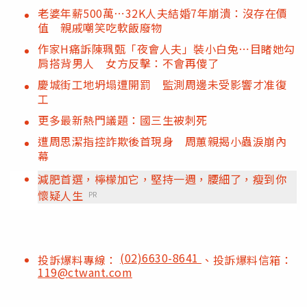
老婆年薪500萬⋯32K人夫結婚7年崩潰：沒存在價
值 親戚嘲笑吃軟飯廢物
作家H痛訴陳珮甄「夜會人夫」裝小白兔⋯目睹她勾
肩搭背男人 女方反擊：不會再傻了
慶城街工地坍塌遭開罰 監測周邊未受影響才准復
工
更多最新熱門議題：國三生被刺死
遭周思潔指控詐欺後首現身 周蕙親揭小蟲淚崩內
幕
減肥首選，檸檬加它，堅持一週，腰細了，瘦到你
懷疑人生
PR
(02)6630-8641
投訴爆料專線：
、投訴爆料信箱：
119@ctwant.com