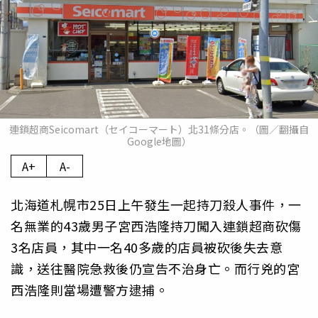
連鎖超商Seicomart（セイコーマート）北31條分店。（圖／翻攝自
Google地圖）
A+
A-
北海道札幌市25日上午發生一起持刀殺人事件，一
名無業的43歲男子宮西浩隆持刀闖入連鎖超商砍傷
3名店員，其中一名40多歲的店員被砍後失去意
識，送往醫院急救後仍宣告不治身亡。而行兇的宮
西浩隆則當場遭警方逮捕。