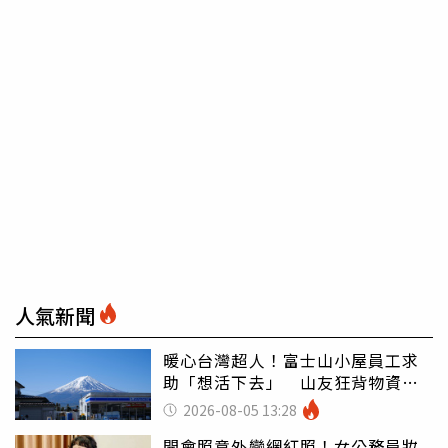
人氣新聞
暖心台灣超人！富士山小屋員工求
助「想活下去」 山友狂背物資上
山：台灣真的是寶島
2026-08-05 13:28
開會照意外變網紅照！女公務員妝