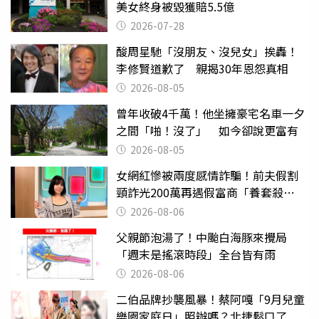
美女終身被毀獲賠5.5億
2026-07-28
酸周星馳「沒朋友、沒兒女」挨轟！
李修賢道歉了 親揭30年恩怨真相
2026-08-05
曾年收破4千萬！他坐擁豪宅名車一夕
之間「啪！沒了」 如今卻說更富有
2026-08-05
女網紅慘被兩度感情詐騙！前夫假割
頸詐光200萬再遇假富商「養套殺
2000萬」
2026-08-06
父親節泡湯了！中颱白海豚來攪局
「週末是搖滾時段」全台皆有雨
2026-08-06
二伯品牌抄襲風暴！蔡阿嘎「9月兒童
樂園家庭日」照辦嗎？北捷鬆口了