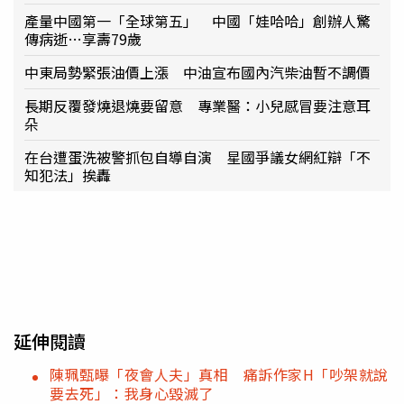
產量中國第一「全球第五」 中國「娃哈哈」創辦人驚
傳病逝…享壽79歲
中東局勢緊張油價上漲 中油宣布國內汽柴油暫不調價
長期反覆發燒退燒要留意 專業醫：小兒感冒要注意耳
朵
在台遭蛋洗被警抓包自導自演 星國爭議女網紅辯「不
知犯法」挨轟
延伸閱讀
陳珮甄曝「夜會人夫」真相 痛訴作家H「吵架就說
要去死」：我身心毀滅了