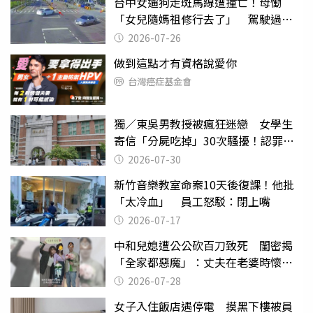
台中女遛狗走斑馬線遭撞亡！母慟
「女兒隨媽祖修行去了」 駕駛過失
致死判9月
2026-07-26
做到這點才有資格說愛你
台灣癌症基金會
獨／東吳男教授被瘋狂迷戀 女學生
寄信「分屍吃掉」30次騷擾！認罪免
關
2026-07-30
新竹音樂教室命案10天後復課！他批
「太冷血」 員工怒駁：閉上嘴
2026-07-17
中和兒媳遭公公砍百刀致死 閨密揭
「全家都惡魔」：丈夫在老婆時懷孕
摔東西
2026-07-28
女子入住飯店遇停電 摸黑下樓被員