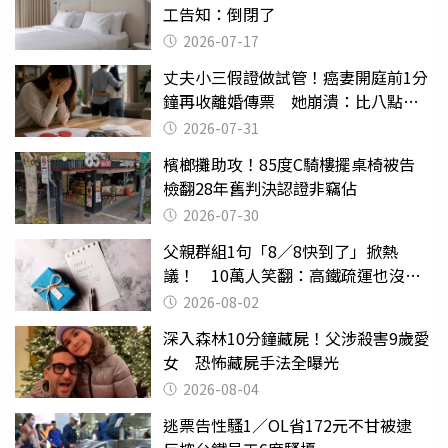
工告知：倒閉了
2026-07-17
丈夫小三假證做試管！癌妻開庭前1分
鐘再收離婚傳票 她崩潰：比八點檔
還扯
2026-07-31
檳榔攤助攻！85度C騎樓擺桌椅被告
檢翻28年舊判決認證非竊佔
2026-07-30
父親群組1句「8／8快到了」掀熱
議！ 10萬人笑翻：高鐵疏運也沒列
父親節
2026-08-02
深入森林10分鐘藏屍！父涉殺害9歲愛
女 恐怖藏屍手法全曝光
2026-08-04
逃票告性騷1／OL省172元不甘被逮