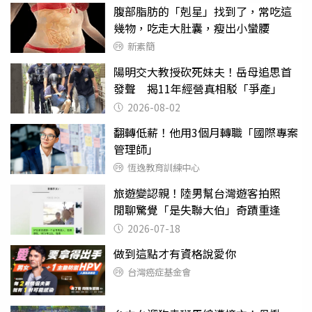
腹部脂肪的「剋星」找到了，常吃這
幾物，吃走大肚囊，瘦出小蠻腰
新素簡
陽明交大教授砍死妹夫！岳母追思首
發聲 揭11年經營真相駁「爭產」
2026-08-02
翻轉低薪！他用3個月轉職「國際專案
管理師」
恆逸教育訓練中心
旅遊變認親！陸男幫台灣遊客拍照
閒聊驚覺「是失聯大伯」奇蹟重逢
2026-07-18
做到這點才有資格說愛你
台灣癌症基金會