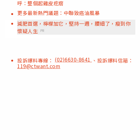
呼：整個起雞皮疙瘩
更多最新熱門議題：中聯致癌油風暴
減肥首選，檸檬加它，堅持一週，腰細了，瘦到你
懷疑人生
PR
(02)6630-8641
投訴爆料專線：
、投訴爆料信箱：
119@ctwant.com