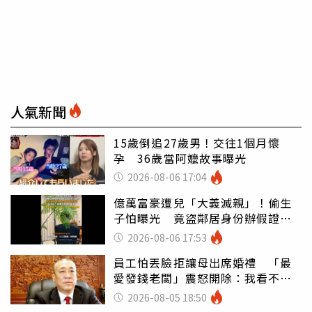
人氣新聞
15歲倒追27歲男！交往1個月懷
孕 36歲當阿嬤故事曝光
2026-08-06 17:04
億萬富豪遭兒「大義滅親」！偷生
子怕曝光 竟盜鄰居身份辦假證落
戶
2026-08-06 17:53
員工怕丟臉拒讓母出席婚禮 「最
愛發錢老闆」震怒開除：我看不起
你
2026-08-05 18:50