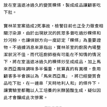
放在室溫退冰過久的變質粿條，製成成品讓顧客吃
下肚。
寶林茶室案造成2死事故，檢警目前也正全力徹查相
關汙染源，由於出現狀況的民眾多曾吃過炒粿條和
炒河粉，也讓偵辦方向一度認定「粿條」為重要證
物。不過據消息來源指出，寶林茶室的廚房內場整
潔狀況不佳，而代班廚師極有可能在不知情的情況
下，將在室溫退冰過久的粿條炒至成成品，加上馬
來西亞風味調味多半偏重，就算真的有異樣，食用
顧客多半會誤以為「馬來西亞風」，將已經變質食
品吃下肚，在一連串「天時地利人和」的條件下，
讓實驗室都難以人工培養的米酵菌酸生成，疑似因
此才會釀成此次慘案。