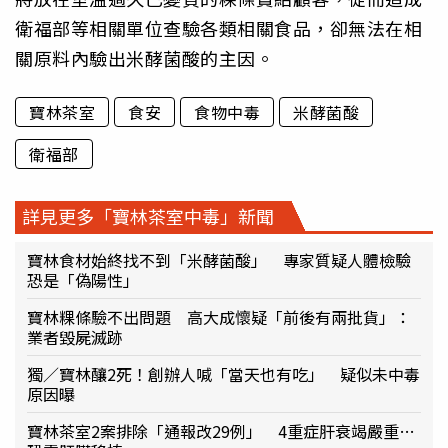
衛福部等相關單位查驗各類相關食品，卻無法在相
關原料內驗出米酵菌酸的主因。
寶林茶室
食安
食物中毒
米酵菌酸
衛福部
詳見更多「寶林茶室中毒」新聞
寶林食材始終找不到「米酵菌酸」 專家質疑人體檢驗
恐是「偽陽性」
寶林粿條驗不出問題 高大成懷疑「前後有兩批貨」：
業者毀屍滅跡
獨／寶林釀2死！創辦人喊「當天也有吃」 疑似未中毒
原因曝
寶林茶室2案排除「通報改29例」 4重症肝衰竭嚴重…