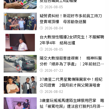
反控台鐵員工6度騷擾
2026-08-05
疑勞資糾紛！新莊好市多前員工持刀
登賣場頂樓 母苦勸急送醫
2026-08-04
台大教授性騷擾2女研究生！不服解聘
2年爭4年 結局出爐
2026-08-05
陽交大教授殺害連襟案！ 精神科醫
分析「絕非為了爭產」：2年前就已言
行詭異
2026-07-22
37歲星二代男星驚傳陳屍家中！經紀
公司證實 2個月前才與父開演唱會
2026-08-02
3歲童玩搖搖馬遭陌生婦狠甩巴掌 瞎
扯「被罵吃屎」遭法官打臉判5月須入