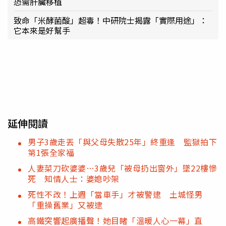
恐需肝臟移植
致命「米酵菌酸」超毒！中研院士揭露「實際用途」：
它本來是好幫手
延伸閱讀
男子3歲走丟「與父母失散25年」終重逢 監獄拍下
第1張全家福
人妻菜刀砍婆婆…3歲兒「被母扔出窗外」墜22樓慘
死 知情人士：婆媳吵架
死性不改！上週「當車手」才被警逮 土城怪男
「重操舊業」又被逮
高鐵突響起廣播聲！她目睹「溫暖人心一幕」直