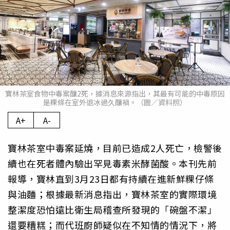
寶林茶室食物中毒案釀2死，據消息來源指出，其最有可能的中毒原因
是粿條在室外退冰過久釀禍。（圖／資料照）
A+
A-
寶林茶室中毒案延燒，目前已造成2人死亡，檢警後
續也在死者體內驗出罕見毒素米酵菌酸。本刊先前
報導，寶林直到3月23日都有持續在進新鮮粿仔條
與油麵；根據最新消息指出，寶林茶室的實際環境
整潔度恐怕遠比衛生局稽查所發現的「碗盤不潔」
還要糟糕；而代班廚師疑似在不知情的情況下，將