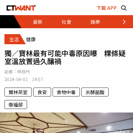
跳至主要內容區塊
下載 APP
最新
社會
娛樂
財經
生活
健康
獨／寶林最有可能中毒原因曝 粿條疑
室溫放置過久釀禍
記者：
林冠吟
2024-04-01 19:57
寶林茶室
食安
食物中毒
米酵菌酸
衛福部