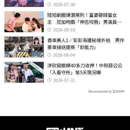
監
2026-07-30
陸短劇圈爆潛規則！富婆砸錢當女
主 狂加吻戲「伸舌咬唇」男演員崩
潰
2026-08-03
香車美人1／彭彭海邊秘境外拍 男伴
豪車接送還祭「鈔能力」
2026-08-04
涉砍殺媳婦40多刀收押！中和惡公公
「入看守所」第5天現況曝
2026-07-31
Recommended by