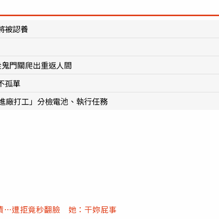
將被認養
從鬼門關爬出重返人間
不孤單
已進廠打工」分檢電池、執行任務
債…遭拒竟秒翻臉 她：干妳屁事