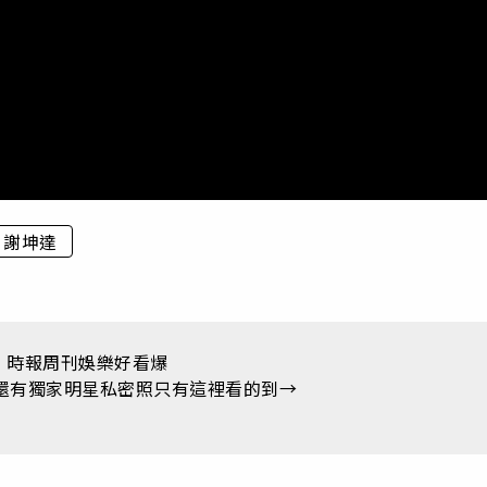
謝坤達
尋：時報周刊娛樂好看爆
還有獨家明星私密照只有這裡看的到→