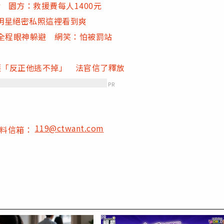
 園方：救援費每人1400元
 明星絕密私照這裡看到爽
全程眼神躲避 網笑：怕被罰站
辯護「反正他逃不掉」 法官信了釋放
PR
119@ctwant.com
爆料信箱：
PR