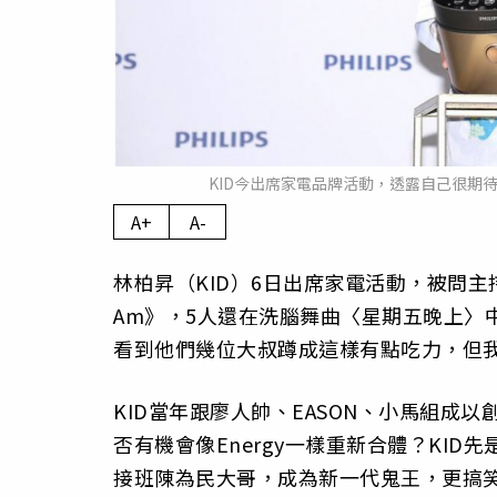
KID今出席家電品牌活動，透露自己很期待
A+
A-
林柏昇（KID）6日出席家電活動，被問主持搭
Am》，5人還在洗腦舞曲〈星期五晚上〉中
看到他們幾位大叔蹲成這樣有點吃力，但
KID當年跟廖人帥、EASON、小馬組成以
否有機會像Energy一樣重新合體？KID
接班陳為民大哥，成為新一代鬼王，更搞笑