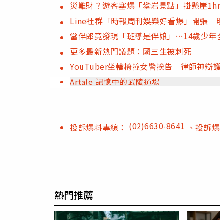
災難財？遊客塞爆「攀岩景點」掛懸崖1hr
Line社群「時報周刊娛樂好看爆」開張
當伴郎竟發現「班導是伴娘」…14歲少年
更多最新熱門議題：國三生被刺死
YouTuber坐輪椅撞女警挨告 律師神
Artale 記憶中的武陵道場
(02)6630-8641
投訴爆料專線：
、投訴
熱門推薦