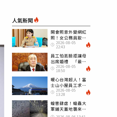
人氣新聞
開會照意外變網紅
照！女公務員妝容
2026-08-05
掀2千則留言 本人
22:43
怒嗆：化妝有錯嗎
員工怕丟臉拒讓母
出席婚禮 「最愛
2026-08-05
發錢老闆」震怒開
18:50
除：我看不起你
暖心台灣超人！富
士山小屋員工求助
2026-08-05
「想活下去」 山
13:28
友狂背物資上山：
台灣真的是寶島
蝗害肆虐！蝗蟲大
軍鋪天蓋地襲來宛
如末日 網驚：聖
2026-08-06 13:41