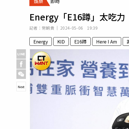
娛樂
即時
人物
汽車
Energy「E16蹲」太吃
專欄
房產新勢力
記者：
常朝貴
2024-05-06 19:39
Energy
KID
E16蹲
Here I Am
Next