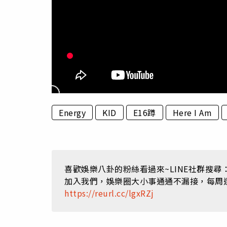
Energy
KID
E16蹲
Here I Am
喜歡娛樂八卦的粉絲看過來~LINE社群搜
加入我們，娛樂圈大小事通通不漏接，每周
https://reurl.cc/lgxRZj