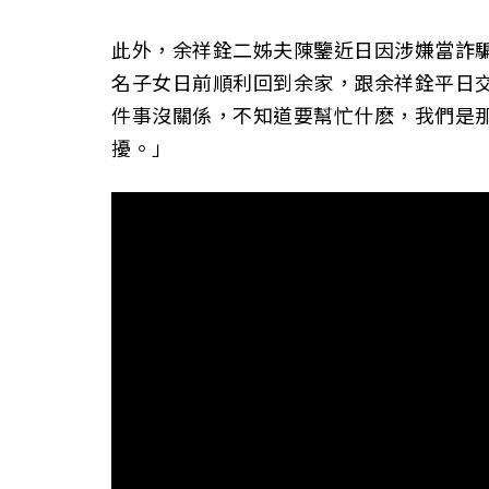
此外，余祥銓二姊夫陳鑒近日因涉嫌當詐
名子女日前順利回到余家，跟余祥銓平日交
件事沒關係，不知道要幫忙什麽，我們是
擾。」