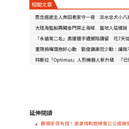
相關文章
思念癌逝主人奔回老家守一夜 淡水忠犬小八
大陸海監船再闖金門禁止海域 當地人這樣說
「永遠第二名」奧運選手遺憾陷彌留 花7天
重現摀嘴環抱好心動 劉俊謙謝范少勳：讓我
特斯拉「Optimus」人形機器人新升級 「
延伸閱讀
聽親家很有錢！婆婆情勒媳婦幫公公還賭