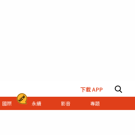
下載 APP
國際
永續
影音
專題