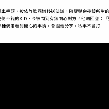
騙車手頭，被依詐欺罪嫌移送法辦，陳鑒與余苑綺所生的
情不錯的KID，今被問到有無關心對方？他則回應：「
那種偶爾看到開心的事情，會跟他分享，私事不會打