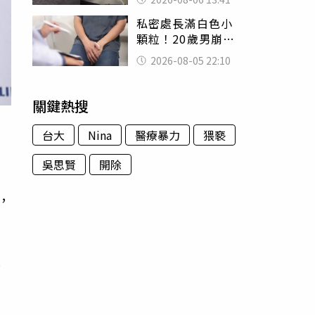
經十災
私密處長滿白色小
顆粒！20歲男崩潰
求診 醫曝5大真相
2026-08-05 22:10
別再誤會
關鍵熱搜
台大
Nina
醫療暴力
猥褻
吳思賢
開除
，
是