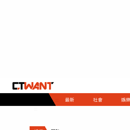
社會首頁
娛樂首頁
財經首頁
政
:::
最新
社會
娛
時事
即時
熱線
:::
直擊
大條
人物
調查
專題
３Ｃ