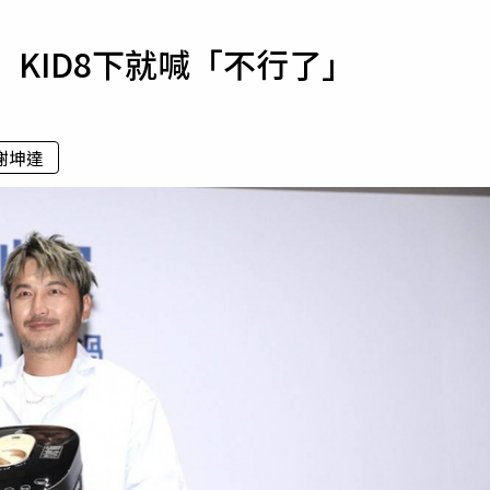
寵物
力 KID8下就喊「不行了」
運勢
運動
梅酒
謝坤達