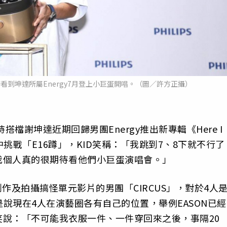
看到坤達所屬Energy7月登上小巨蛋開唱。（圖／許方正攝）
檔謝坤達近期回歸男團Energy推出新專輯《Here I
挑戰「E16蹲」，KID笑稱：「我跳到7、8下就不行了
我個人真的很期待看他們小巨蛋演唱會。」
創作及拍攝搞怪單元影片的男團「CIRCUS」，對於4人
先是說現在4人在演藝圈各有自己的位置，舉例EASON已經
說：「不可能我衣服一件、一件穿回來之後，事隔20