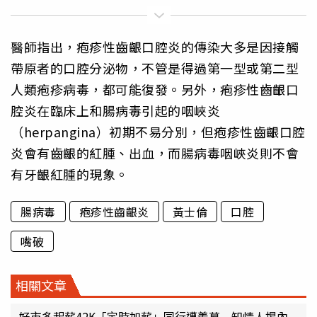
醫師指出，疱疹性齒齦口腔炎的傳染大多是因接觸
帶原者的口腔分泌物，不管是得過第一型或第二型
人類疱疹病毒，都可能復發。另外，疱疹性齒齦口
腔炎在臨床上和腸病毒引起的咽峽炎
（herpangina）初期不易分別，但疱疹性齒齦口腔
炎會有齒齦的紅腫、出血，而腸病毒咽峽炎則不會
有牙齦紅腫的現象。
腸病毒
疱疹性齒齦炎
黃士倫
口腔
嘴破
相關文章
好市多起薪42K「定時加薪」同行遭羨慕 知情人揭內