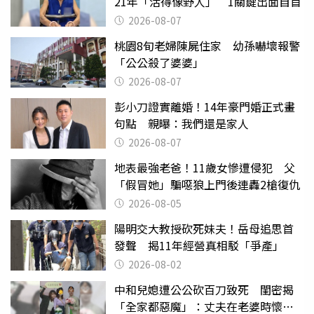
21年「活得像野人」 1關鍵出面自首
2026-08-07
桃園8旬老婦陳屍住家 幼孫嚇壞報警
「公公殺了婆婆」
2026-08-07
彭小刀證實離婚！14年豪門婚正式畫
句點 親曝：我們還是家人
2026-08-07
地表最強老爸！11歲女慘遭侵犯 父
「假冒她」騙噁狼上門後連轟2槍復仇
2026-08-05
陽明交大教授砍死妹夫！岳母追思首
發聲 揭11年經營真相駁「爭產」
2026-08-02
中和兒媳遭公公砍百刀致死 閨密揭
「全家都惡魔」：丈夫在老婆時懷孕