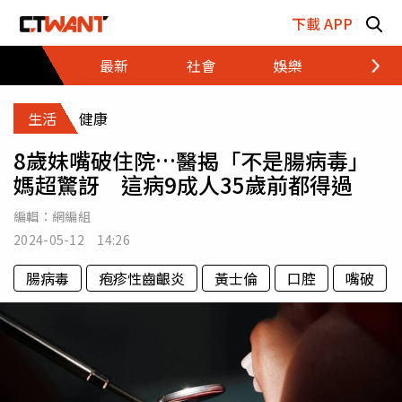
跳至主要內容區塊
下載 APP
最新
社會
娛樂
財經
生活
健康
8歲妹嘴破住院…醫揭「不是腸病毒」
媽超驚訝 這病9成人35歲前都得過
編輯：
網編組
2024-05-12 14:26
腸病毒
疱疹性齒齦炎
黃士倫
口腔
嘴破