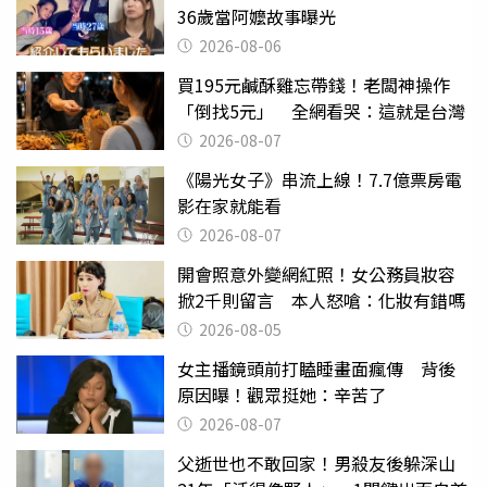
36歲當阿嬤故事曝光
2026-08-06
買195元鹹酥雞忘帶錢！老闆神操作
「倒找5元」 全網看哭：這就是台灣
2026-08-07
《陽光女子》串流上線！7.7億票房電
影在家就能看
2026-08-07
開會照意外變網紅照！女公務員妝容
掀2千則留言 本人怒嗆：化妝有錯嗎
2026-08-05
女主播鏡頭前打瞌睡畫面瘋傳 背後
原因曝！觀眾挺她：辛苦了
2026-08-07
父逝世也不敢回家！男殺友後躲深山