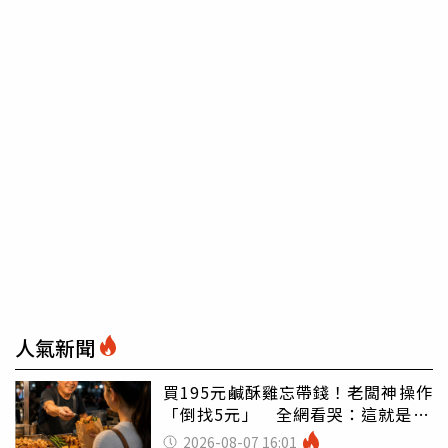
人氣新聞
買195元鹹酥雞忘帶錢！老闆神操作
「倒找5元」 全網看哭：這就是台
灣
2026-08-07 16:01