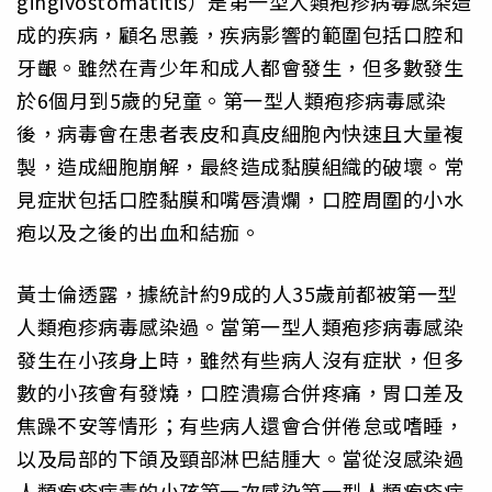
gingivostomatitis）是第一型人類疱疹病毒感染造
成的疾病，顧名思義，疾病影響的範圍包括口腔和
牙齦。雖然在青少年和成人都會發生，但多數發生
於6個月到5歲的兒童。第一型人類疱疹病毒感染
後，病毒會在患者表皮和真皮細胞內快速且大量複
製，造成細胞崩解，最終造成黏膜組織的破壞。常
見症狀包括口腔黏膜和嘴唇潰爛，口腔周圍的小水
疱以及之後的出血和結痂。
黃士倫透露，據統計約9成的人35歲前都被第一型
人類疱疹病毒感染過。當第一型人類疱疹病毒感染
發生在小孩身上時，雖然有些病人沒有症狀，但多
數的小孩會有發燒，口腔潰瘍合併疼痛，胃口差及
焦躁不安等情形；有些病人還會合併倦怠或嗜睡，
以及局部的下頜及頸部淋巴結腫大。當從沒感染過
人類疱疹病毒的小孩第一次感染第一型人類疱疹病