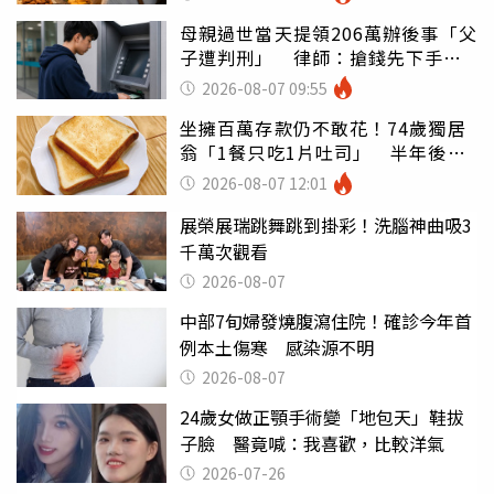
母親過世當天提領206萬辦後事「父
子遭判刑」 律師：搶錢先下手是
罪
2026-08-07 09:55
坐擁百萬存款仍不敢花！74歲獨居
翁「1餐只吃1片吐司」 半年後暴
瘦嚇壞女兒
2026-08-07 12:01
展榮展瑞跳舞跳到掛彩！洗腦神曲吸3
千萬次觀看
2026-08-07
中部7旬婦發燒腹瀉住院！確診今年首
例本土傷寒 感染源不明
2026-08-07
24歲女做正顎手術變「地包天」鞋拔
子臉 醫竟喊：我喜歡，比較洋氣
2026-07-26