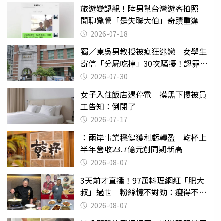
旅遊變認親！陸男幫台灣遊客拍照
閒聊驚覺「是失聯大伯」奇蹟重逢
2026-07-18
獨／東吳男教授被瘋狂迷戀 女學生
寄信「分屍吃掉」30次騷擾！認罪免
關
2026-07-30
女子入住飯店遇停電 摸黑下樓被員
工告知：倒閉了
2026-07-17
：兩岸事業穩健獲利虧轉盈 乾杯上
半年營收23.7億元創同期新高
2026-08-07
3天前才直播！97萬料理網紅「肥大
叔」過世 粉絲憶不對勁：瘦得不合
理
2026-08-07