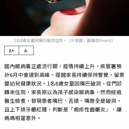
1名8歲女童因嘴巴破洞住院。（示意圖／翻攝自Pexels）
A+
A-
國內腸病毒正處流行期，疫情持續上升，疾管署預
計6月中會達到高峰，提醒家長持續保持警覺，留意
嬰幼兒健康狀況。1名8歲女童因嘴巴破洞，從門診
轉來住院，家長原以為孩子感染腸病毒，然而經過
醫生檢查，發現患者嘴巴、舌頭、嘴唇全是破洞，
且上下排牙齦紅腫，判斷是「疱疹性齒齦炎」，讓
媽媽相當意外。