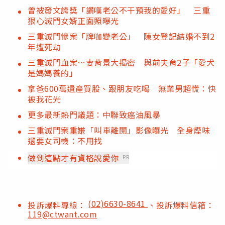
曾被發文誇獎「讚嘆老公不干預我的愛好」 三重
狠心滅門女婿正面照曝光
三重滅門慘案「牌咖變老公」 陳女登記結婚不到2
年遭死劫
三重滅門血案…妻背景大揭密 與前夫育2子「愛犬
是媽媽養的」
拿爸600萬遺產買股、跟朋友吃喝 無業男超慌：快
被我花光
更多最新熱門議題：中聯致癌油風暴
三重滅門案重嫌「叫車離開」影像曝光 全身煙味
還要女司機：不用找
做到這點才有資格說愛你
PR
(02)6630-8641
投訴爆料專線：
、投訴爆料信箱：
119@ctwant.com