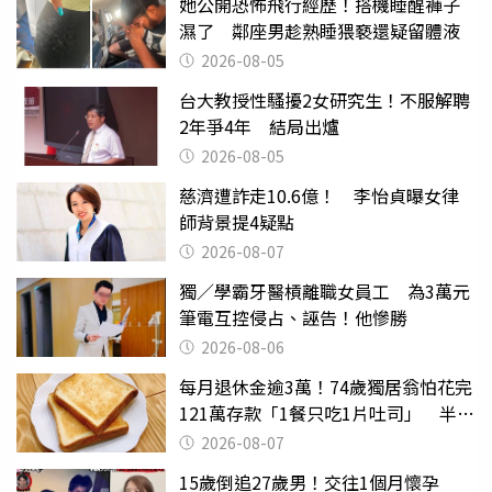
她公開恐怖飛行經歷！搭機睡醒褲子
濕了 鄰座男趁熟睡猥褻還疑留體液
2026-08-05
台大教授性騷擾2女研究生！不服解聘
2年爭4年 結局出爐
2026-08-05
慈濟遭詐走10.6億！ 李怡貞曝女律
師背景提4疑點
2026-08-07
獨／學霸牙醫槓離職女員工 為3萬元
筆電互控侵占、誣告！他慘勝
2026-08-06
每月退休金逾3萬！74歲獨居翁怕花完
121萬存款「1餐只吃1片吐司」 半年
後暴瘦嚇壞女兒
2026-08-07
15歲倒追27歲男！交往1個月懷孕