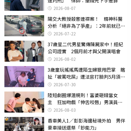
遭判刑」 律師：搶錢先下手是罪
2026-08-07
陽交大教授殺害連襟案！ 精神科醫
分析「絕非為了爭產」：2年前就已言
行詭異
2026-07-22
37歲星二代男星驚傳陳屍家中！經紀
公司證實 2個月前才與父開演唱會
2026-08-02
3歲童玩搖搖馬遭陌生婦狠甩巴掌 瞎
扯「被罵吃屎」遭法官打臉判5月須入
監
2026-07-30
陸短劇圈爆潛規則！富婆砸錢當女
主 狂加吻戲「伸舌咬唇」男演員崩
潰
2026-08-03
香車美人1／彭彭海邊秘境外拍 男伴
豪車接送還祭「鈔能力」