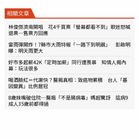
相關文章
林俊傑濟南開唱 花4千買票「螢幕都看不到」歌迷怒喊
退票…售票方回應
雷雨彈開炸！7縣市大雨特報「一路下到明晨」 彭啟明
曝：明天雨更大
好市多起薪42K「定時加薪」同行遭羨慕 知情人揭內
幕：玩法很多
喝酒臉紅＝代謝快？醫揭真相：致癌物累積 台人「基
因變異」比例居冠
8歲妹嘴破住院…醫揭「不是腸病毒」媽超驚訝 這病9
成人35歲前都得過