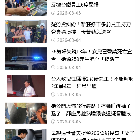
反控台鐵員工6度騷擾
2026-08-05
疑勞資糾紛！新莊好市多前員工持刀
登賣場頂樓 母苦勸急送醫
2026-08-04
56歲婦失蹤13年！女兒已聲請死亡宣
告 她偷259元牛腱心「復活了」
2026-08-04
台大教授性騷擾2女研究生！不服解聘
2年爭4年 結局出爐
2026-08-05
她公開恐怖飛行經歷！搭機睡醒褲子
濕了 鄰座男趁熟睡猥褻還疑留體液
2026-08-05
母親過世當天提領206萬辦後事「父子