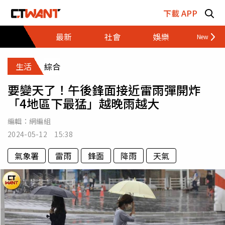
跳至主要內容區塊
下載 APP
最新
社會
娛樂
財經
生活
綜合
要變天了！午後鋒面接近雷雨彈開炸
「4地區下最猛」越晚雨越大
編輯：
網編組
2024-05-12 15:38
氣象署
雷雨
鋒面
降雨
天氣