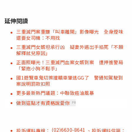
延伸閱讀
三重滅門案重嫌「叫車離開」影像曝光 全身煙味
還要女司機：不用找
三重滅門女婿坦承行凶 疑妻外遇出手掐死「不願
解釋弒兒原因」
正面照曝光！三重滅門血案女婿到案 遭押進警局
「緊抱小狗不鬆手」
國1遊覽車鬼切擦撞轎車肇逃GG了 警通知駕駛到
案說明罰款扣照
更多最新熱門議題：中聯致癌油風暴
做到這點才有資格說愛你
PR
(02)6630-8641
投訴爆料專線：
、投訴爆料信箱：