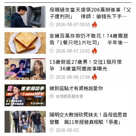
母親過世當天提領206萬辦後事「父
子遭判刑」 律師：搶錢先下手是
罪
2026-08-07 09:55
坐擁百萬存款仍不敢花！74歲獨居
翁「1餐只吃1片吐司」 半年後暴
瘦嚇壞女兒
2026-08-07 12:01
15歲倒追27歲男！交往1個月懷
孕 36歲當阿嬤故事曝光
2026-08-06 17:04
做到這點才有資格說愛你
台灣癌症基金會
陽明交大教授砍死妹夫！岳母追思首
發聲 揭11年經營真相駁「爭產」
2026-08-02