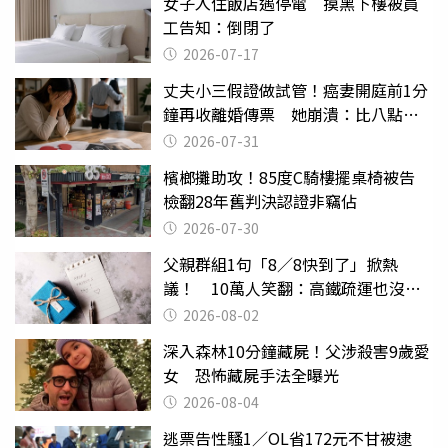
女子入住飯店遇停電 摸黑下樓被員
工告知：倒閉了
2026-07-17
丈夫小三假證做試管！癌妻開庭前1分
鐘再收離婚傳票 她崩潰：比八點檔
還扯
2026-07-31
檳榔攤助攻！85度C騎樓擺桌椅被告
檢翻28年舊判決認證非竊佔
2026-07-30
父親群組1句「8／8快到了」掀熱
議！ 10萬人笑翻：高鐵疏運也沒列
父親節
2026-08-02
深入森林10分鐘藏屍！父涉殺害9歲愛
女 恐怖藏屍手法全曝光
2026-08-04
逃票告性騷1／OL省172元不甘被逮