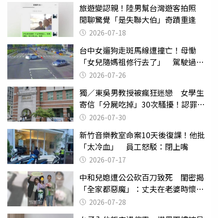
旅遊變認親！陸男幫台灣遊客拍照
閒聊驚覺「是失聯大伯」奇蹟重逢
2026-07-18
台中女遛狗走斑馬線遭撞亡！母慟
「女兒隨媽祖修行去了」 駕駛過失
致死判9月
2026-07-26
獨／東吳男教授被瘋狂迷戀 女學生
寄信「分屍吃掉」30次騷擾！認罪免
關
2026-07-30
新竹音樂教室命案10天後復課！他批
「太冷血」 員工怒駁：閉上嘴
2026-07-17
中和兒媳遭公公砍百刀致死 閨密揭
「全家都惡魔」：丈夫在老婆時懷孕
摔東西
2026-07-28