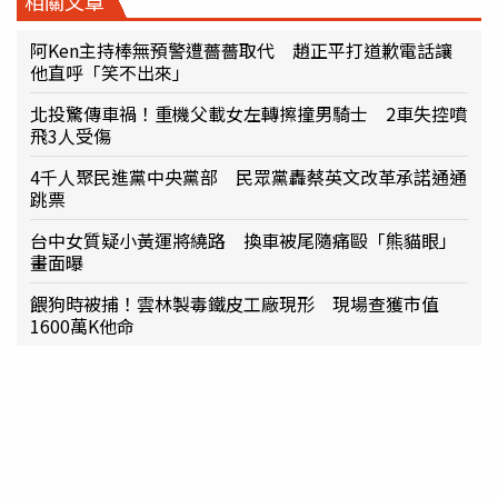
相關文章
阿Ken主持棒無預警遭薔薔取代 趙正平打道歉電話讓
他直呼「笑不出來」
北投驚傳車禍！重機父載女左轉擦撞男騎士 2車失控噴
飛3人受傷
4千人聚民進黨中央黨部 民眾黨轟蔡英文改革承諾通通
跳票
台中女質疑小黃運將繞路 換車被尾隨痛毆「熊貓眼」
畫面曝
餵狗時被捕！雲林製毒鐵皮工廠現形 現場查獲市值
1600萬K他命