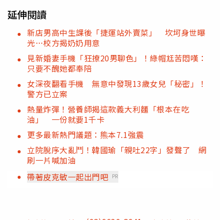
延伸閱讀
新店男高中生課後「捷運站外賣菜」 坎坷身世曝
光…校方揭奶奶用意
見新婚妻手機「狂撩20男聊色」！綠帽尪苦悶嘆：
只要不醜她都奉陪
女深夜翻看手機 無意中發現13歲女兒「秘密」！
警方已立案
熱量炸彈！營養師揭這款義大利麵「根本在吃
油」 一份就要1千卡
更多最新熱門議題：熊本7.1強震
立院脫序大亂鬥！韓國瑜「親吐22字」發聲了 網
刷一片喊加油
帶著皮克敏一起出門吧
PR