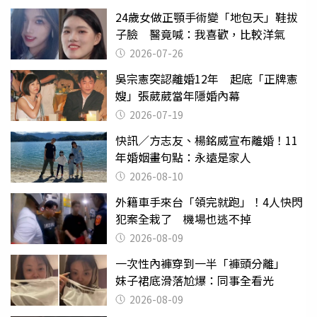
24歲女做正顎手術變「地包天」鞋拔
子臉 醫竟喊：我喜歡，比較洋氣
2026-07-26
吳宗憲突認離婚12年 起底「正牌憲
嫂」張葳葳當年隱婚內幕
2026-07-19
快訊／方志友、楊銘威宣布離婚！11
年婚姻畫句點：永遠是家人
2026-08-10
外籍車手來台「領完就跑」！4人快閃
犯案全栽了 機場也逃不掉
2026-08-09
一次性內褲穿到一半「褲頭分離」
妹子裙底滑落尬爆：同事全看光
2026-08-09