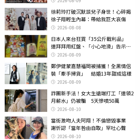
2026-08-09
徐莉玲打破沉默談兒子身世！心碎揭
徐子翔輕生內幕：帶給我巨大哀傷
2026-08-08
日本人來台狂買「35公斤戰利品」
連拜拜用紅盤、「小心地滑」告示牌
也帶回家
2026-08-09
鄭伊健蒙嘉慧福岡被捕獲！全黑情侶
裝「牽手掃貨」 結婚13年甜成這樣
2026-08-09
詐團新手法！女大生遠端打工「連領2
月薪水」仍被騙 5天慘噴50萬
2026-08-10
當街激吻人夫阿翔！不倫戀毀事業
謝忻認「當年咎由自取」罕吐心聲
2026-08-10