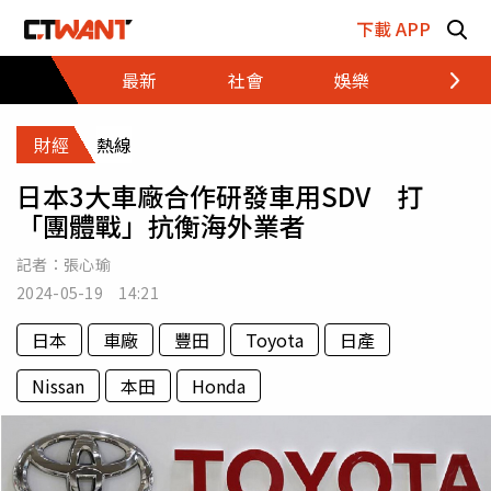
跳至主要內容區塊
下載 APP
最新
社會
娛樂
財經
財經
熱線
日本3大車廠合作研發車用SDV 打
「團體戰」抗衡海外業者
記者：
張心瑜
2024-05-19 14:21
日本
車廠
豐田
Toyota
日產
Nissan
本田
Honda