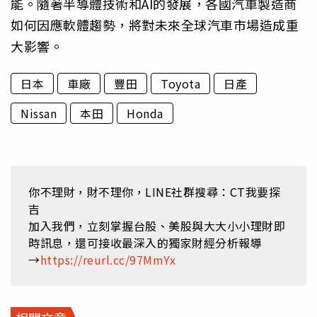
能。隨著半導體技術和AI的發展，各國汽車製造商
如何因應軟體趨勢，將對未來全球汽車市場造成重
大影響。
日本
車廠
豐田
Toyota
日產
Nissan
本田
Honda
你不理財，財不理你，LINE社群搜尋：CT我要探
吉
加入我們，立刻掌握台股、美股與大大小小理財即
時訊息，還可接收最深入的獨家財經分析報導
→
https://reurl.cc/97MmYx