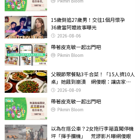
Pikmin Bloom
15歲倒追27歲男！交往1個月懷孕
36歲當阿嬤故事曝光
2026-08-06
帶著皮克敏一起出門吧
Pikmin Bloom
父親節聚餐點3千合菜！「15人擠10人
桌」她餓到崩潰 網傻眼：讓店家看
笑話
2026-08-09
帶著皮克敏一起出門吧
Pikmin Bloom
以為在搭公車？2女拖行李箱直闖停機
坪「揮手攔機」 荒謬影片曝網傻眼