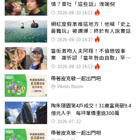
情？曾吐「這些話」洩端倪
2026-08-10 14:11
網紅度假激推這地方！他喊「史上
最難玩」被讚爆：終於有人說實話
2026-08-10 14:37
當街激吻人夫阿翔！不倫戀毀事
業 謝忻認「當年咎由自取」罕吐
心聲
2026-08-10 14:12
帶著皮克敏一起出門吧
Pikmin Bloom
陶朱隱園第4戶成交！31歲富商砸9.4
億元入手 每坪單價重返300萬
2026-07-22
帶著皮克敏一起出門吧