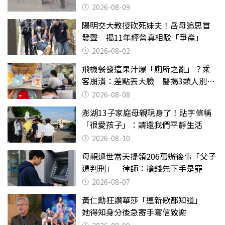
2026-08-09
陽明交大教授砍死妹夫！岳母追思首
發聲 揭11年經營真相駁「爭產」
2026-08-02
飛機餐發這果汁爆「廁所之亂」？乘
客崩潰：差點丟大臉 醫揭3類人別亂
喝
2026-08-08
澎湖13子家庭母親現身了！貼字條稱
「很愛孩子」：請還我們平靜生活
2026-08-10
母親過世當天提領206萬辦後事「父子
遭判刑」 律師：搶錢先下手是罪
2026-08-07
黃仁勳狂讚華莎「連新歌都知道」
她得知身分後急寄手寫信致謝