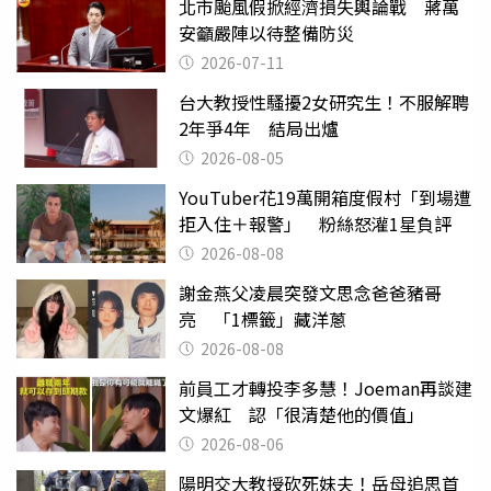
北市颱風假掀經濟損失輿論戰 蔣萬
安籲嚴陣以待整備防災
2026-07-11
台大教授性騷擾2女研究生！不服解聘
2年爭4年 結局出爐
2026-08-05
YouTuber花19萬開箱度假村「到場遭
拒入住＋報警」 粉絲怒灌1星負評
2026-08-08
謝金燕父凌晨突發文思念爸爸豬哥
亮 「1標籤」藏洋蔥
2026-08-08
前員工才轉投李多慧！Joeman再談建
文爆紅 認「很清楚他的價值」
2026-08-06
陽明交大教授砍死妹夫！岳母追思首