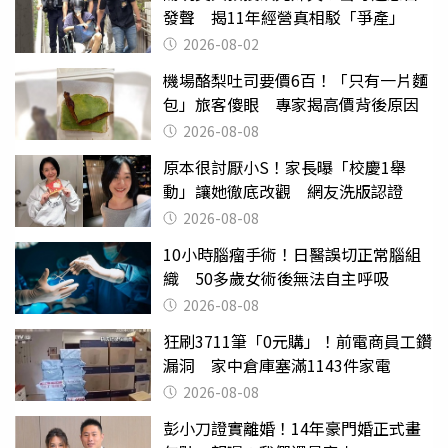
發聲 揭11年經營真相駁「爭產」
2026-08-02
機場酪梨吐司要價6百！「只有一片麵
包」旅客傻眼 專家揭高價背後原因
2026-08-08
原本很討厭小S！家長曝「校慶1舉
動」讓她徹底改觀 網友洗版認證
2026-08-08
10小時腦瘤手術！日醫誤切正常腦組
織 50多歲女術後無法自主呼吸
2026-08-08
狂刷3711筆「0元購」！前電商員工鑽
漏洞 家中倉庫塞滿1143件家電
2026-08-08
彭小刀證實離婚！14年豪門婚正式畫