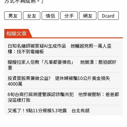
方式不夠成熟。」
男友
女友
情侶
分手
網友
Dcard
相關文章
日知名繪師被質疑AI生成作品 她曬超兇照…萬人歪
樓：找不到電繪板
嫂嫂拉家人信教「凡事都要禱告」 她崩潰：壓迫感好
重
投資買股票兼做公益? 退休婦被騙10公斤黃金損失
4000萬
6旬台商打麻將遭警誤認詐騙共犯 他慘被壓制：爸爸都
沒這樣打我
又搖了！9點11分規模5.3地震 台北有感