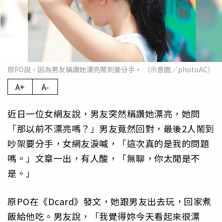
原PO說，因為男友稱讚她漂亮鬧到要分手。 （示意圖／photoAC）
A+
A-
近日一位女網友說，男友突然稱讚她漂亮，她問
「那以前不漂亮嗎？」男友竟然回對，最後2人鬧到
吵架要分手，女網友淚喊，「這次真的是我的問題
嗎。」文章一出，有人酸，「無聊，你太閒是不
是。」
原PO在《Dcard》發文，她跟男友出去玩，回家煮
飯給他吃。男友說，「我覺得妳今天看起來很漂