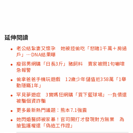
延伸閱讀
老公結紮妻又懷孕 她被控偷吃「怒賭1千萬＋房過
戶」…DNA結果曝
瘦弱男網購「日長3斤」豬飼料 賣家被問1句嚇壞
急報警
偷拿爸爸手機玩遊戲 12歲少年儲值近358萬「1舉
動隱瞞1年」
罕見夢遊症 3寶媽狂網購「買下籃球場」…負債還
被騙個資詐騙
更多最新熱門議題：熊本7.1強震
她閃婚醫師被家暴！官司開打才發現對方無業 為
搶監護權還「偽造工作證」