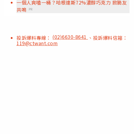
一個人爽嗑一桶？哈根達斯72%濃醇巧克力 掀脆友
共鳴
PR
(02)6630-8641
投訴爆料專線：
、投訴爆料信箱：
119@ctwant.com