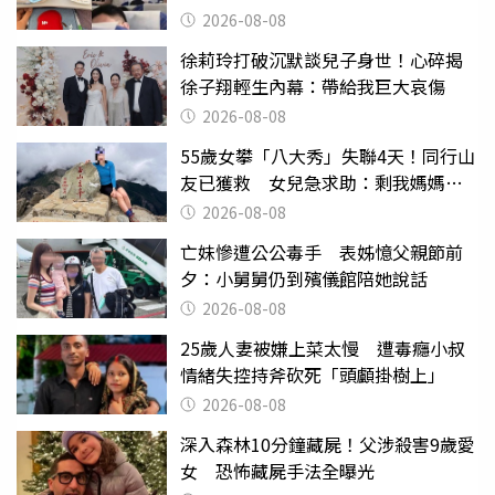
喝
2026-08-08
徐莉玲打破沉默談兒子身世！心碎揭
徐子翔輕生內幕：帶給我巨大哀傷
2026-08-08
55歲女攀「八大秀」失聯4天！同行山
友已獲救 女兒急求助：剩我媽媽還
沒找到
2026-08-08
亡妹慘遭公公毒手 表姊憶父親節前
夕：小舅舅仍到殯儀館陪她說話
2026-08-08
25歲人妻被嫌上菜太慢 遭毒癮小叔
情緒失控持斧砍死「頭顱掛樹上」
2026-08-08
深入森林10分鐘藏屍！父涉殺害9歲愛
女 恐怖藏屍手法全曝光