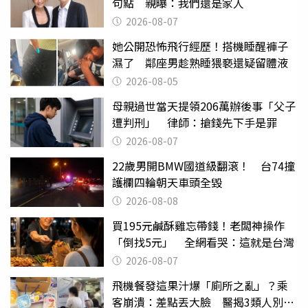
句點 親曝：我們還是家人
2026-08-07
她公開恐怖飛行經歷！搭機睡醒褲子
濕了 鄰座男趁熟睡猥褻還疑留體液
2026-08-05
母親過世當天提領206萬辦後事「父子
遭判刑」 律師：搶錢先下手是罪
2026-08-07
22歲男開BMW國道級翻滾！ 台74撞
護欄四輪朝天車頭全毀
2026-08-08
買195元鹹酥雞忘帶錢！老闆神操作
「倒找5元」 全網看哭：這就是台灣
2026-08-07
飛機餐發這果汁爆「廁所之亂」？乘
客崩潰：差點丟大臉 醫揭3類人別亂