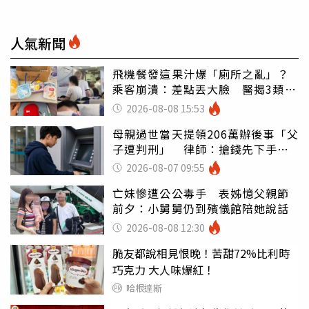
人氣新聞
飛機餐發這果汁爆「廁所之亂」？
乘客崩潰：差點丟大臉 醫揭3類人
別亂喝
2026-08-08 15:53
母親過世當天提領206萬辦後事「父
子遭判刑」 律師：搶錢先下手是
罪
2026-08-07 09:55
亡妹慘遭公公毒手 表姊憶父親節
前夕：小舅舅仍到殯儀館陪她說話
2026-08-08 12:30
脆友都說相見恨晚！苦甜72%比利時
巧克力 大人味爆紅！
哈根達斯