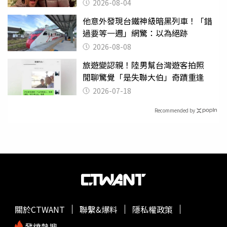
2026-08-04
他意外發現台鐵神級暗黑列車！「錯
過要等一週」網驚：以為絕跡
2026-08-08
旅遊變認親！陸男幫台灣遊客拍照
閒聊驚覺「是失聯大伯」奇蹟重逢
2026-07-18
Recommended by
關於CTWANT
聯繫&爆料
隱私權政策
發燒熱搜