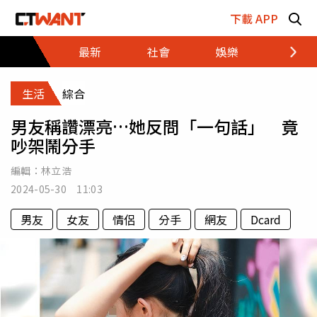
跳至主要內容區塊
下載 APP
最新
社會
娛樂
財經
生活
綜合
男友稱讚漂亮…她反問「一句話」 竟
吵架鬧分手
編輯：
林立浩
2024-05-30 11:03
男友
女友
情侶
分手
網友
Dcard