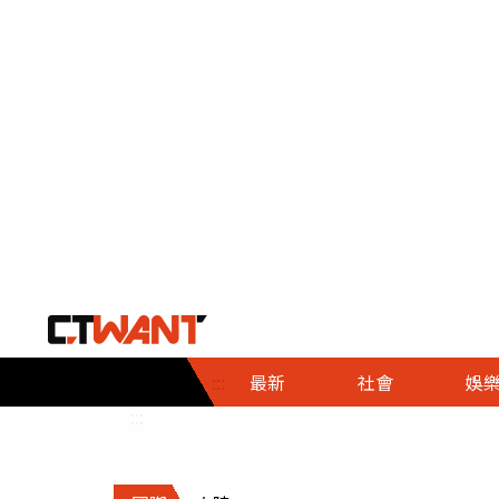
社會首頁
娛樂首頁
財經首頁
政
:::
最新
社會
娛
時事
即時
熱線
:::
直擊
大條
人物
調查
專題
３Ｃ