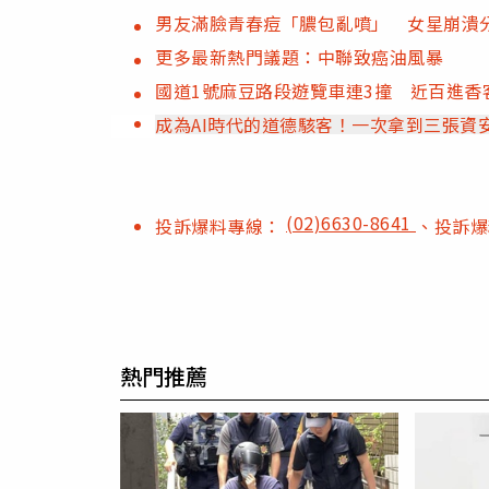
男友滿臉青春痘「膿包亂噴」 女星崩潰
更多最新熱門議題：中聯致癌油風暴
國道1號麻豆路段遊覽車連3撞 近百進香
成為AI時代的道德駭客！一次拿到三張資
(02)6630-8641
投訴爆料專線：
、投訴
熱門推薦