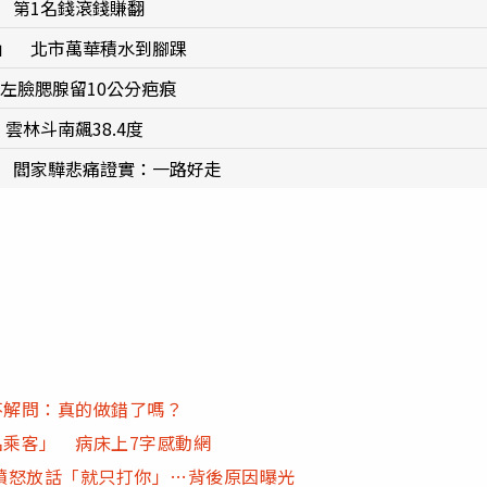
 第1名錢滾錢賺翻
爐」 北市萬華積水到腳踝
卡左臉腮腺留10公分疤痕
雲林斗南飆38.4度
歲 閻家驊悲痛證實：一路好走
不解問：真的做錯了嗎？
名乘客」 病床上7字感動網
憤怒放話「就只打你」…背後原因曝光