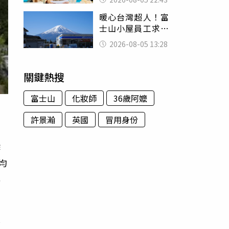
怒嗆：化妝有錯嗎
暖心台灣超人！富
士山小屋員工求助
「想活下去」 山
2026-08-05 13:28
友狂背物資上山：
台灣真的是寶島
關鍵熱搜
富士山
化妝師
36歲阿嬤
許景瀚
英國
冒用身份
詐
均
認
任