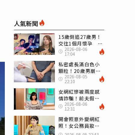
人氣新聞
15歲倒追27歲男！
交往1個月懷孕 36
2026-08-06
歲當阿嬤故事曝光
17:04
私密處長滿白色小
顆粒！20歲男崩潰
2026-08-05
求診 醫曝5大真相
22:10
別再誤會
女網紅慘被兩度感
情詐騙！前夫假割
2026-08-06
頸詐光200萬再遇假
12:31
富商「養套殺2000
萬」
開會照意外變網紅
照！女公務員妝容
掀2千則留言 本人
2026-08-05 22:43