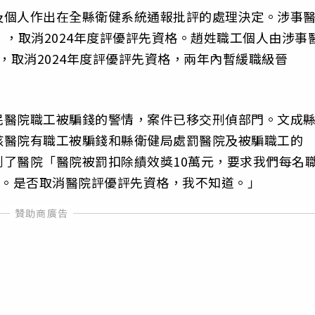
及個人作出在全縣衛健系統通報批評的處理決定。涉事
元），取消2024年度評優評先資格。趙姓職工個人由涉事
），取消2024年度評優評先資格，兩年內暫緩職級晉
民醫院職工被騙錢的警情，案件已移交刑偵部門。文成
該醫院有職工被騙錢和縣衛健局處罰醫院及被騙職工的
了醫院「醫院被罰扣除績效獎10萬元，要求我們每名
行。是否取消醫院評優評先資格，我不知道。」