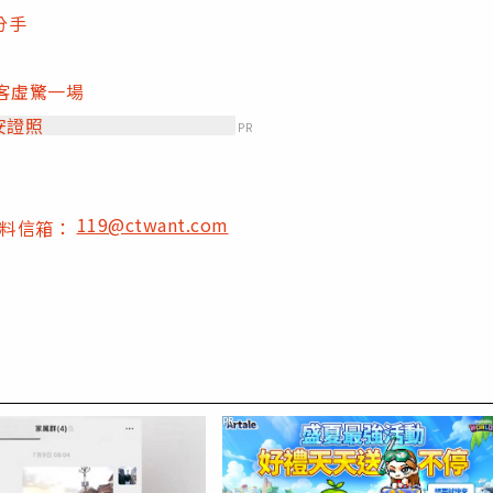
分手
客虛驚一場
安證照
PR
119@ctwant.com
爆料信箱：
PR