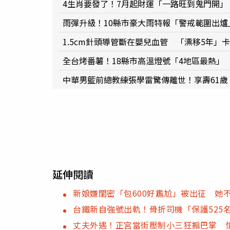
4生肖要發了！7月起財運「一路旺到鬼門開」
雨彈升級！10縣市豪大雨特報「警戒範圍出
1.5cm針頭導管斷在嬰兒血管 「漂移5年」
全台烤番薯！18縣市高溫燈號「4地區最熱」 
中華男籃前總教練張學雷驚傳離世！享壽61
延伸閱讀
新娘嫌閨密「包600好尷尬」被出征 她
台鐵新自強號出軌！骨折司機「保護525
丈夫外遇！正宮當街壓制小三狂搧巴掌 