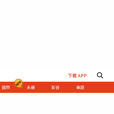
下載 APP
國際
永續
影音
專題