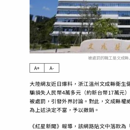
被處罰的職工是文成縣
A+
A-
大陸網友近日爆料，浙江溫州文成縣衛生
騙損失人民幣4萬多元（約新台幣17萬元
被處罰，引發外界討論。對此，文成縣權
為上述決定不當，予以撤銷。
《紅星新聞》報導，該網路貼文中落款為