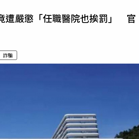
寵物
警竟遭嚴懲「任職醫院也挨罰」 官
運勢
運動
梅酒
詐騙