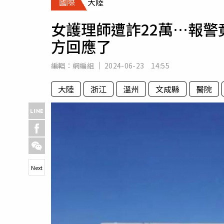
國際
大陸
人物
汽車
女護理師遭詐22萬…報
專欄
方回應了
房產新勢力
編輯：
網編組
2024-06-23 14:55
大陸
浙江
溫州
文成縣
醫院
Next