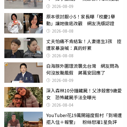
2026-08-09
原本很討厭小S！家長曝「校慶1舉
動」讓她徹底改觀 網友洗版認證
2026-08-08
丈夫怕痛不肯結紮！人妻連生3孩 控
遭家暴淚喊：真的好累
2026-08-08
白海豚外圍環流襲北台灣 網友問為
何沒放颱風假 蔣萬安回應了
2026-08-09
深入森林10分鐘藏屍！父涉殺害9歲愛
女 恐怖藏屍手法全曝光
2026-08-04
YouTuber花19萬開箱度假村「到場遭
拒入住＋報警」 粉絲怒灌1星負評