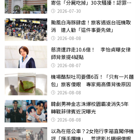
寄信「分屍吃掉」30次騷擾！認罪免
關
2026-07-30
颱風白海豚肆虐！旅客遇返台班機取
消 達人勸「這件事要先做」
2026-08-08
慈濟遭詐走10.6億！ 李怡貞曝女律
師背景提4疑點
2026-08-07
機場酪梨吐司要價6百！「只有一片麵
包」旅客傻眼 專家揭高價背後原因
2026-08-08
韓劇男神金志洙爆校園霸凌消失5年
轉戰菲律賓近況曝光
2026-08-08
以為在搭公車？2女拖行李箱直闖停機
坪「揮手攔機」 荒謬影片曝網傻眼