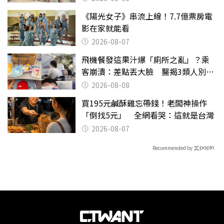
《陽光女子》串流上線！7.7億票房電
影在家就能看
2026-08-07
飛機餐發這果汁爆「廁所之亂」？乘
客崩潰：差點丟大臉 醫揭3類人別亂
喝
2026-08-08
買195元鹹酥雞忘帶錢！老闆神操作
「倒找5元」 全網看哭：這就是台灣
2026-08-07
Recommended by