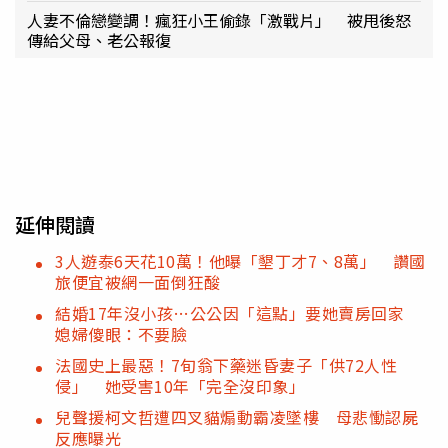
人妻不倫戀變調！瘋狂小王偷錄「激戰片」 被甩後怒
傳給父母、老公報復
延伸閱讀
3人遊泰6天花10萬！他曝「墾丁才7、8萬」 讚國
旅便宜被網一面倒狂酸
結婚17年沒小孩…公公因「這點」要她賣房回家
媳婦傻眼：不要臉
法國史上最惡！7旬翁下藥迷昏妻子「供72人性
侵」 她受害10年「完全沒印象」
兒聲援柯文哲遭四叉貓煽動霸凌墜樓 母悲慟認屍
反應曝光