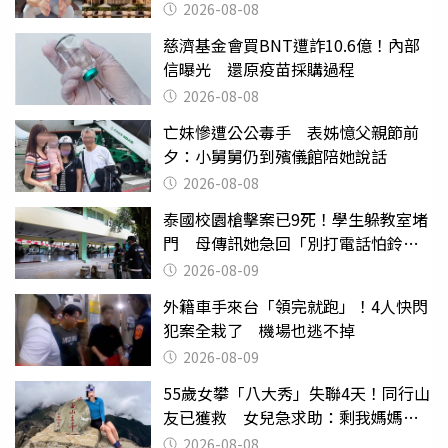
2026-08-08
慈濟基金會買BNT遭詐10.6億！內部
信曝光 還原疫苗採購過程
2026-08-08
亡妹慘遭公公毒手 表姊憶父親節前
夕：小舅舅仍到殯儀館陪她說話
2026-08-08
泰國校園槍擊案已9死！學生躲教室堵
門 母傳訊她急回「別打電話怕鈴
響」
2026-08-09
外籍車手來台「領完就跑」！4人快閃
犯案全栽了 機場也逃不掉
2026-08-09
55歲女攀「八大秀」失聯4天！同行山
友已獲救 女兒急求助：剩我媽媽還
沒找到
2026-08-08