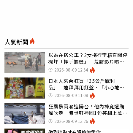
人氣新聞
以為在搭公車？2女拖行李箱直闖停
機坪「揮手攔機」 荒謬影片曝網
傻眼
2026-08-09 12:54
日本人來台狂買「35公斤戰利
品」 連拜拜用紅盤、「小心地
滑」告示牌也帶回家
2026-08-09 11:08
狂風暴雨灌進陽台！他內褲竟遭颱
風吹走 陳世軒神回1句笑翻上萬網
友
2026-08-09 13:26
做到這點才有資格說愛你