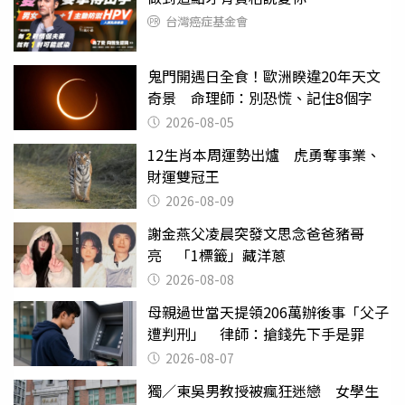
台灣癌症基金會
鬼門開遇日全食！歐洲睽違20年天文
奇景 命理師：別恐慌、記住8個字
2026-08-05
12生肖本周運勢出爐 虎勇奪事業、
財運雙冠王
2026-08-09
謝金燕父凌晨突發文思念爸爸豬哥
亮 「1標籤」藏洋蔥
2026-08-08
母親過世當天提領206萬辦後事「父子
遭判刑」 律師：搶錢先下手是罪
2026-08-07
獨／東吳男教授被瘋狂迷戀 女學生