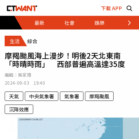
跳至主要內容區塊
下載 APP
最新
社會
娛樂
財經
生活
綜合
摩羯颱風海上漫步！明後2天北東南
「時晴時雨」 西部普遍高溫達35度
編輯：
吳家瑋
2024-09-03 19:40
天氣
中央氣象署
氣象署
摩羯颱風
沉降效應