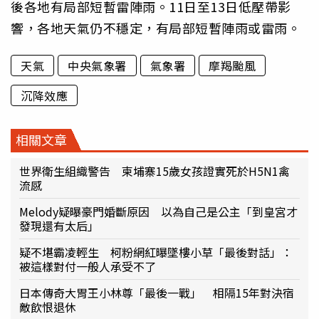
後各地有局部短暫雷陣雨。11日至13日低壓帶影
響，各地天氣仍不穩定，有局部短暫陣雨或雷雨。
天氣
中央氣象署
氣象署
摩羯颱風
沉降效應
相關文章
世界衛生組織警告 柬埔寨15歲女孩證實死於H5N1禽
流感
Melody疑曝豪門婚斷原因 以為自己是公主「到皇宮才
發現還有太后」
疑不堪霸凌輕生 柯粉網紅曝墜樓小草「最後對話」：
被這樣對付一般人承受不了
日本傳奇大胃王小林尊「最後一戰」 相隔15年對決宿
敵飲恨退休