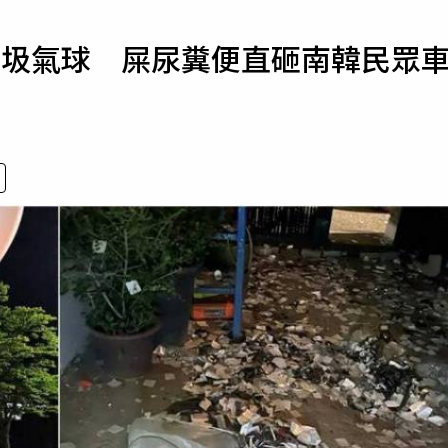
寵物
垃圾氣球 屎尿糞便直砸南韓民眾
運勢
運動
梅酒