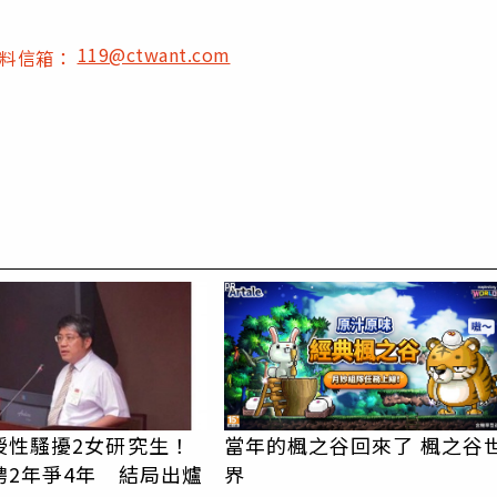
119@ctwant.com
爆料信箱：
PR
授性騷擾2女研究生！
當年的楓之谷回來了 楓之谷
聘2年爭4年 結局出爐
界