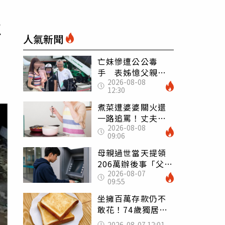
車
人氣新聞
亡妹慘遭公公毒
手 表姊憶父親節
2026-08-08
前夕：小舅舅仍到
12:30
殯儀館陪她說話
煮菜遭婆婆關火還
一路追罵！丈夫勸
2026-08-08
別計較「媽媽老
09:06
了」 人妻超崩
潰：我像台傭
母親過世當天提領
206萬辦後事「父子
2026-08-07
遭判刑」 律師：
09:55
搶錢先下手是罪
坐擁百萬存款仍不
敢花！74歲獨居翁
「1餐只吃1片吐
2026-08-07 12:01