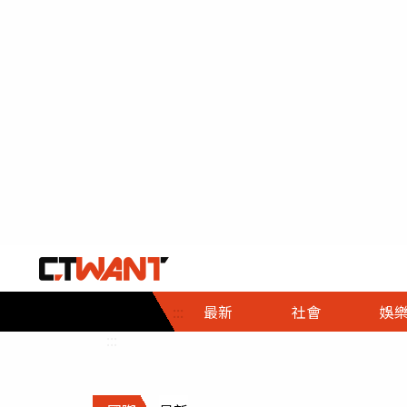
社會首頁
娛樂首頁
財經首頁
政
:::
最新
社會
娛
時事
即時
熱線
:::
直擊
大條
人物
調查
專題
３Ｃ