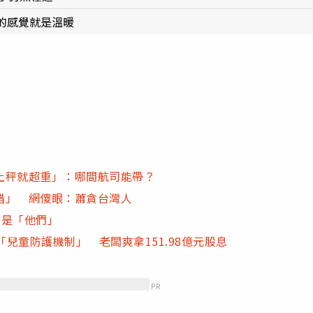
的感覺就是溫暖
上秤就超重」：哪間航司能帶？
醋」 網傻眼：蕭貪台灣人
者是「他們」
調查「兒童防護機制」 老闆爽拿151.98億元股息
PR