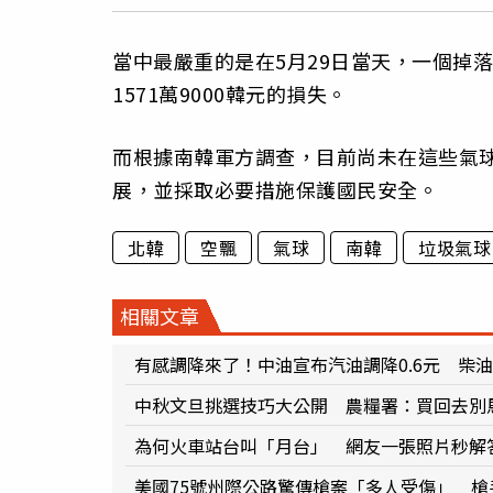
當中最嚴重的是在5月29日當天，一個掉
1571萬9000韓元的損失。
而根據南韓軍方調查，目前尚未在這些氣
展，並採取必要措施保護國民安全。
北韓
空飄
氣球
南韓
垃圾氣球
相關文章
有感調降來了！中油宣布汽油調降0.6元 柴油
中秋文旦挑選技巧大公開 農糧署：買回去別
為何火車站台叫「月台」 網友一張照片秒解
美國75號州際公路驚傳槍案「多人受傷」 槍