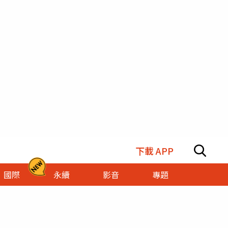
下載 APP
國際
永續
影音
專題