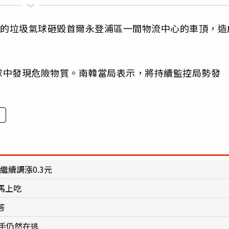
落的垃圾氣球砸毀首爾永登浦區一間物流中心的車頂，造
球中發現危險物質。南韓當局表示，將持續監控局勢發
繼續調漲0.3元
馬上吃
答
手仍然在逃