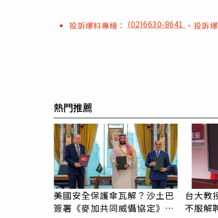
(02)6630-8641
投訴爆料專線：
、投訴
熱門推薦
美國安全保護傘瓦解？沙土巴
台大教
簽署《麥加共同威懾協定》
不服解