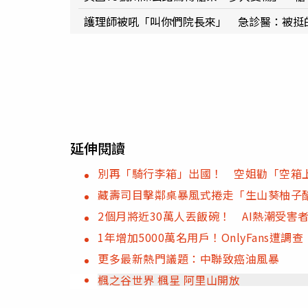
護理師被吼「叫你們院長來」 急診醫：被挺
延伸閱讀
別再「騎行李箱」出國！ 空姐勸「空箱
藏壽司目擊鄰桌暴風式捲走「生山葵柚子
2個月將近30萬人丟飯碗！ AI熱潮受害
1年增加5000萬名用戶！OnlyFans遭
更多最新熱門議題：中聯致癌油風暴
楓之谷世界 楓星 阿里山開放