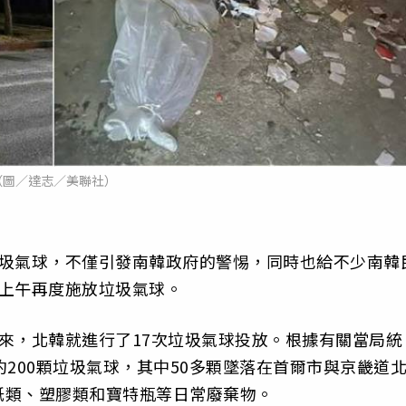
（圖／達志／美聯社）
垃圾氣球，不僅引發南韓政府的警惕，同時也給不少南韓
日上午再度施放垃圾氣球。
來，北韓就進行了17次垃圾氣球投放。根據有關當局統
200顆垃圾氣球，其中50多顆墜落在首爾市與京畿道
紙類、塑膠類和寶特瓶等日常廢棄物。