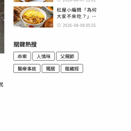
司」 半年後暴瘦
松屋小編問「為何
嚇壞女兒
大家不來吃？」
一票人點出3大問
2026-08-08 05:55
題：滿手好牌打到
爛
關鍵熱搜
命案
人情味
父親節
醫療事故
獨居
龍藏經
民
北