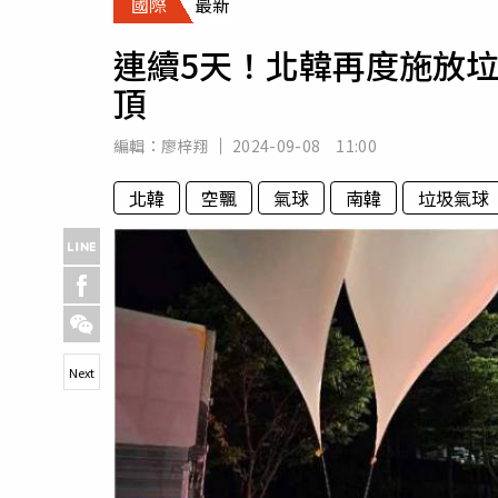
國際
最新
人物
汽車
連續5天！北韓再度施放
專欄
頂
房產新勢力
編輯：
廖梓翔
2024-09-08 11:00
北韓
空飄
氣球
南韓
垃圾氣球
Next