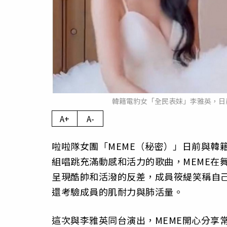
韓籍電豹女「全民表妹」李雅英，日前
A+
A-
啦啦隊女團「MEME（秘密）」日前與韓
組唱跳充滿動感和活力的歌曲，MEME在舞台
呈現酷帥和活潑的反差，成員筱緹笑稱自
還考驗成員的肌耐力與肺活量。
這次與李雅英同台演出，MEME開心分享