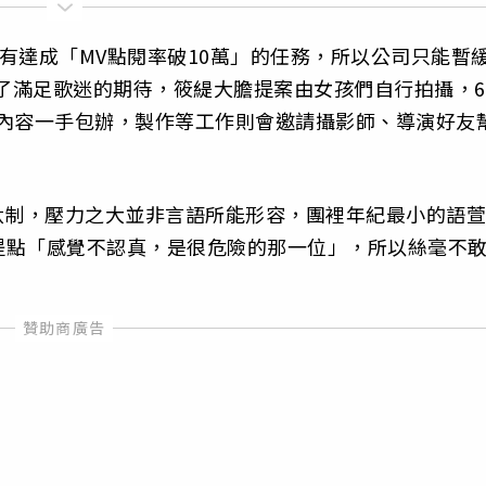
s〉沒有達成「MV點閱率破10萬」的任務，所以公司只能暫
為了滿足歌迷的期待，筱緹大膽提案由女孩們自行拍攝，6
V內容一手包辦，製作等工作則會邀請攝影師、導演好友
汰制，壓力之大並非言語所能形容，團裡年紀最小的語萱
提點「感覺不認真，是很危險的那一位」，所以絲毫不