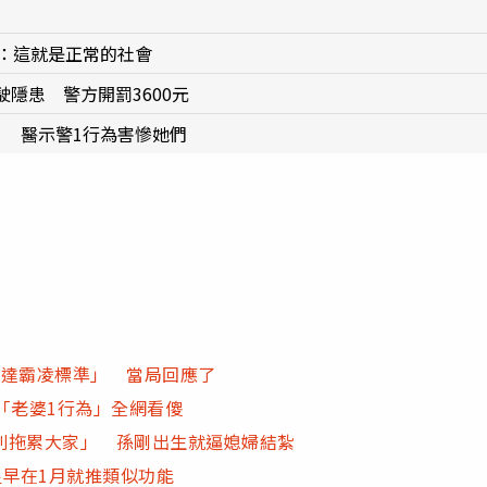
聲：這就是正常的社會
隱患 警方開罰3600元
」 醫示警1行為害慘她們
未達霸凌標準」 當局回應了
「老婆1行為」全網看傻
別拖累大家」 孫剛出生就逼媳婦結紮
三星早在1月就推類似功能