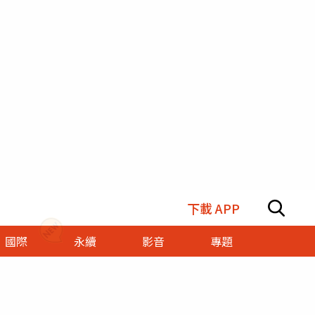
下載 APP
國際
永續
影音
專題