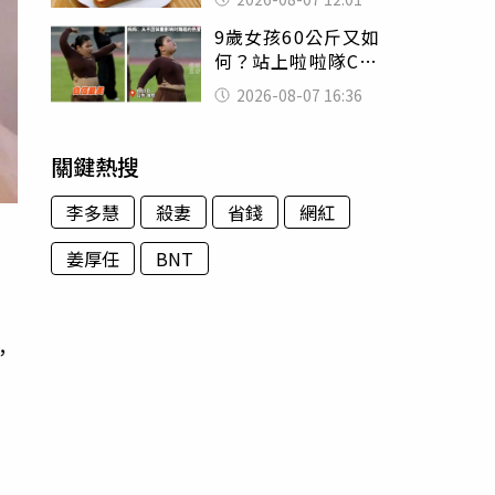
司」 半年後暴瘦
9歲女孩60公斤又如
嚇壞女兒
何？站上啦啦隊C位
驚艷全場 千萬網
2026-08-07 16:36
友被圈粉
關鍵熱搜
李多慧
殺妻
省錢
網紅
姜厚任
BNT
，
，