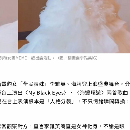
和女團MEME一起出席活動。（圖／翻攝自李雅英IG）
籍電豹女「全民表妹」李雅英、海莉登上浪盛典舞台，分
上演出〈My Black Eyes〉、〈海邊環遊〉兩首歌曲
己在台上表演根本是「人格分裂」，不只情緒瞬間轉換
常常觀察對方，直言李雅英簡直是女神化身，不論是眼