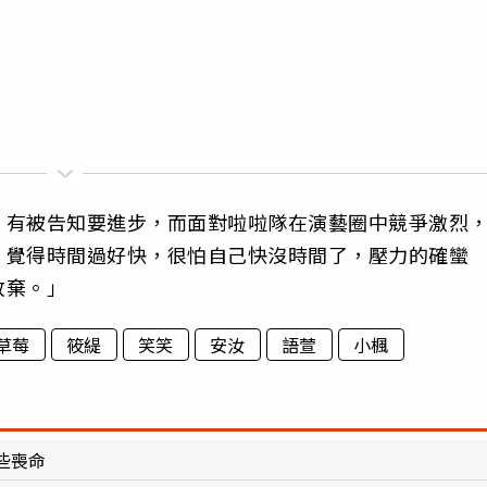
，有被告知要進步，而面對啦啦隊在演藝圈中競爭激烈
，覺得時間過好快，很怕自己快沒時間了，壓力的確蠻
放棄。」
草莓
筱緹
笑笑
安汝
語萱
小楓
些喪命