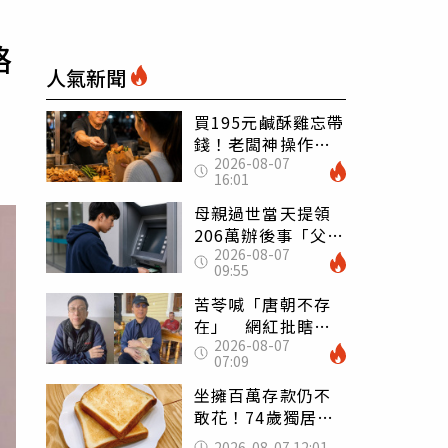
格
人氣新聞
買195元鹹酥雞忘帶
錢！老闆神操作
2026-08-07
「倒找5元」 全網
16:01
看哭：這就是台灣
母親過世當天提領
206萬辦後事「父子
2026-08-07
遭判刑」 律師：
09:55
搶錢先下手是罪
苦苓喊「唐朝不存
在」 網紅批瞎編
2026-08-07
歷史：李白、杜甫
07:09
用鮮卑文寫詩？
坐擁百萬存款仍不
敢花！74歲獨居翁
「1餐只吃1片吐
2026-08-07 12:01