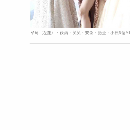
草莓（左起）、筱緹、笑笑、安汝、語萱、小楓6位M