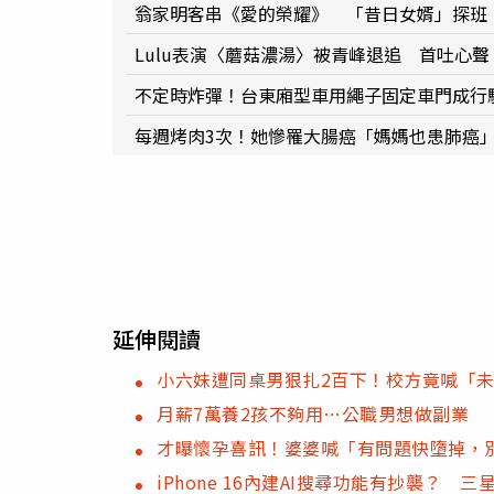
翁家明客串《愛的榮耀》 「昔日女婿」探班
Lulu表演〈蘑菇濃湯〉被青峰退追 首吐心
不定時炸彈！台東廂型車用繩子固定車門成行駛
每週烤肉3次！她慘罹大腸癌「媽媽也患肺癌
延伸閱讀
小六妹遭同桌男狠扎2百下！校方竟喊「
月薪7萬養2孩不夠用…公職男想做副業 
才曝懷孕喜訊！婆婆喊「有問題快墮掉，
iPhone 16內建AI搜尋功能有抄襲？ 