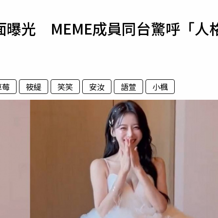
寵物
曝光 MEME成員同台驚呼「人
運勢
運動
梅酒
草莓
筱緹
笑笑
安汝
語萱
小楓