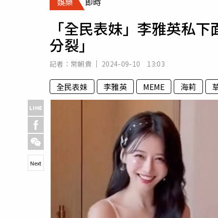
娛樂
即時
人物
汽車
「全民表妹」李雅英私下面
專欄
分裂」
房產新勢力
記者：
常朝貴
2024-09-10 13:03
全民表妹
李雅英
MEME
海莉
Next