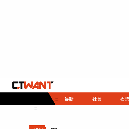
社會首頁
娛樂首頁
財經首頁
政
:::
最新
社會
娛
時事
即時
熱線
:::
直擊
大條
人物
調查
專題
３Ｃ