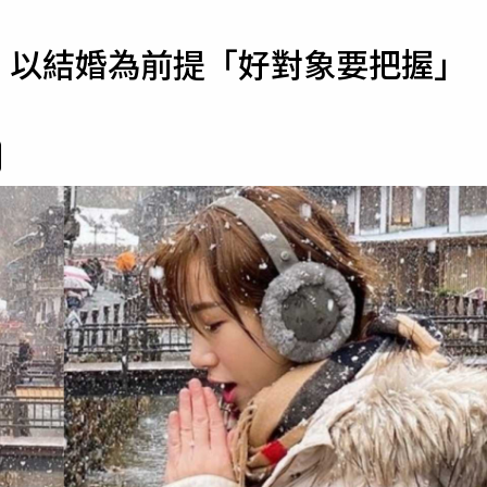
寵物
醫 以結婚為前提「好對象要把握」
運勢
運動
梅酒