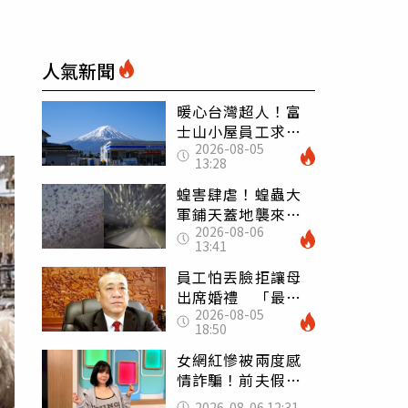
人氣新聞
暖心台灣超人！富
士山小屋員工求助
2026-08-05
「想活下去」 山
13:28
友狂背物資上山：
台灣真的是寶島
蝗害肆虐！蝗蟲大
軍鋪天蓋地襲來宛
2026-08-06
如末日 網驚：聖
13:41
經十災
員工怕丟臉拒讓母
出席婚禮 「最愛
2026-08-05
發錢老闆」震怒開
18:50
除：我看不起你
女網紅慘被兩度感
情詐騙！前夫假割
頸詐光200萬再遇假
2026-08-06 12:31