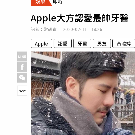
娛樂
即時
人物
汽車
Apple大方認愛最帥牙
專欄
房產新勢力
記者：
常朝貴
2020-02-11 18:26
Apple
認愛
牙醫
男友
黃暐婷
Next