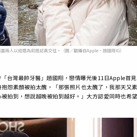
透露兩人以結婚為前提認真交往。（圖／翻攝自Apple、趙國翔IG）
會「台灣最帥牙醫」趙國翔，戀情曝光後11日Apple首見
接抱怨素顏被拍太醜，「那張照片也太醜了，我那天又
心被拍到，想說越晚被拍到越好。」大方認愛同時也希