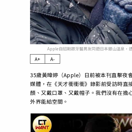
Apple自招剛跟牙醫男友同遊日本銀山溫泉，
A+
A-
35歲黃暐婷（Apple）日前被本刊直擊夜
媒體，在《天才衝衝衝》錄影前受訪時直
顏、又戴口罩、又戴帽子。我們沒有在擔
外界能給空間。