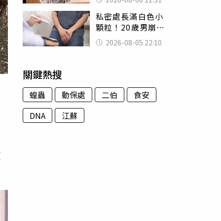
富商「養套殺2000
私密處長滿白色小
萬」
顆粒！20歲男崩潰
求診 醫曝5大真相
2026-08-05 22:10
別再誤會
關鍵熱搜
蝗蟲
動保處
二伯
食安
DNA
江蘇
素
望