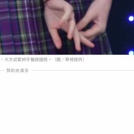
媒體，大方認愛帥牙醫趙國翔。（圖／華視提供）