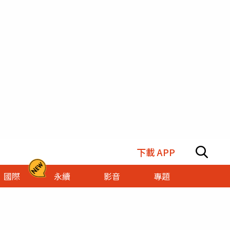
下載 APP
國際
永續
影音
專題