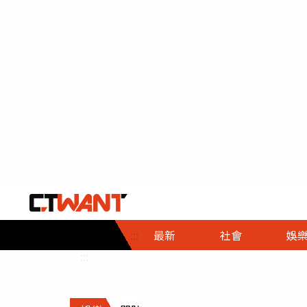
社會首頁
娛樂首頁
財經首頁
政
:::
最新
社會
娛
時事
即時
熱線
:::
直擊
大條
人物
調查
專題
３Ｃ