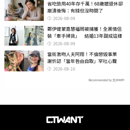
省吃儉用40年存千萬！68歲嬤退休卻
崩潰後悔：有錢但沒時間了
2026-08-09
鄭伊健蒙嘉慧福岡被捕獲！全黑情侶
裝「牽手掃貨」 結婚13年甜成這樣
2026-08-09
當街激吻人夫阿翔！不倫戀毀事業
謝忻認「當年咎由自取」罕吐心聲
2026-08-10
Recommended by