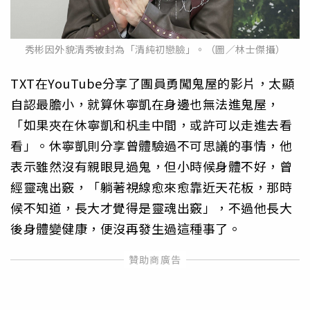
秀彬因外貌清秀被封為「清純初戀臉」。（圖／林士傑攝）
TXT在YouTube分享了團員勇闖鬼屋的影片，太顯
自認最膽小，就算休寧凱在身邊也無法進鬼屋，
「如果夾在休寧凱和杋圭中間，或許可以走進去看
看」。休寧凱則分享曾體驗過不可思議的事情，他
表示雖然沒有親眼見過鬼，但小時候身體不好，曾
經靈魂出竅，「躺著視線愈來愈靠近天花板，那時
候不知道，長大才覺得是靈魂出竅」，不過他長大
後身體變健康，便沒再發生過這種事了。