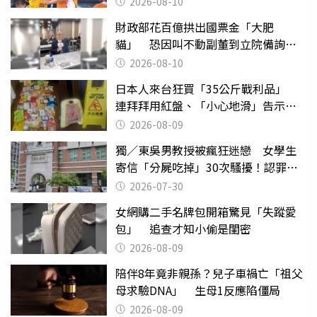
2026-08-10
財政部花百億拱出國票金「大肥
貓」 恐因叫不動副董到立院備詢惹
議
2026-08-10
日本人來台狂買「35公斤戰利品」
連拜拜用紅盤、「小心地滑」告示牌
也帶回家
2026-08-09
獨／東吳男教授被瘋狂迷戀 女學生
寄信「分屍吃掉」30次騷擾！認罪免
關
2026-07-30
女網購二手名牌包開箱驚見「失蹤愛
包」 追查才知小偷是閨密
2026-08-09
陪伴8年竟非親孫？兒子車禍亡「祖父
母求驗DNA」 生母1反應陷僵局
2026-08-09