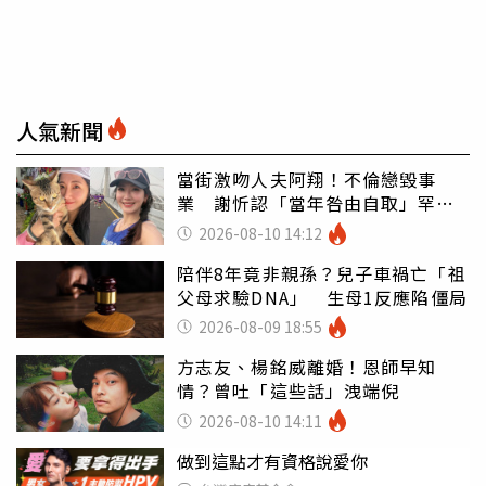
人氣新聞
當街激吻人夫阿翔！不倫戀毀事
業 謝忻認「當年咎由自取」罕吐
心聲
2026-08-10 14:12
陪伴8年竟非親孫？兒子車禍亡「祖
父母求驗DNA」 生母1反應陷僵局
2026-08-09 18:55
方志友、楊銘威離婚！恩師早知
情？曾吐「這些話」洩端倪
2026-08-10 14:11
做到這點才有資格說愛你