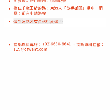
更多最新熱門議題：俄烏戰爭
擋住千歲王爺的路！東港人「徒手搬開」轎車 網
挺：都有申請路權
做到這點才有資格說愛你
PR
(02)6630-8641
投訴爆料專線：
、投訴爆料信箱：
119@ctwant.com