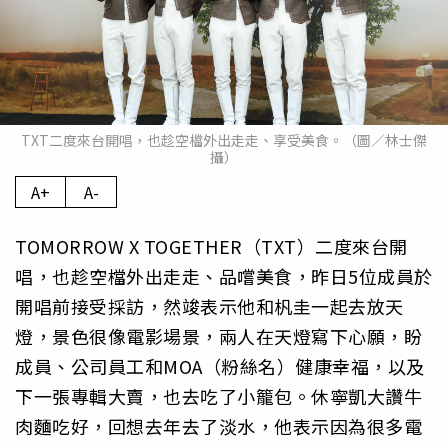
TXT二度來台開唱，也趁空檔外出走走、享受美食。（圖／林士傑
攝）
A+
A-
TOMORROW X TOGETHER（TXT）二度來台開
唱，也趁空檔外出走走、品嚐美食，昨日5位成員於
開唱前接受採訪，然竣表示他和杋圭一起去放天
燈，景色很像電影場景，兩人在天燈寫下心願，盼
成員、公司員工和MOA（粉絲名）健康幸福，以及
下一張專輯大賣，也去吃了小籠包。休寧凱大讚牛
肉麵吃好，回想去年去了淡水，他表示因為很多電