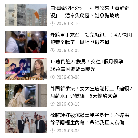
白海豚登陸浙江！狂風吹來「海鮮奇
觀」 活章魚爬窗、鮭魚黏玻璃
2026-08-10
外籍車手來台「領完就跑」！4人快閃
犯案全栽了 機場也逃不掉
2026-08-09
15歲倒追27歲男！交往1個月懷孕
36歲當阿嬤故事曝光
2026-08-06
詐團新手法！女大生遠端打工「連領2
月薪水」仍被騙 5天慘噴50萬
2026-08-10
徐莉玲打破沉默談兒子身世！心碎揭
徐子翔輕生內幕：帶給我巨大哀傷
2026-08-08