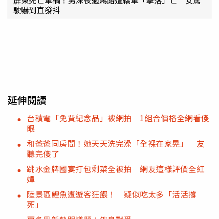
屏東死亡車禍！男深夜過馬路遭轎車「擊落」亡 女駕
駛嚇到直發抖
延伸閱讀
台積電「免費紀念品」被網拍 1組合價格全網看傻
眼
和爸爸同房間！她天天洗完澡「全裸在家晃」 友
聽完傻了
跳水金牌國宴打包剩菜全被拍 網友這樣評價全紅
嬋
陸景區鯉魚遭遊客狂餵！ 疑似吃太多「活活撐
死」