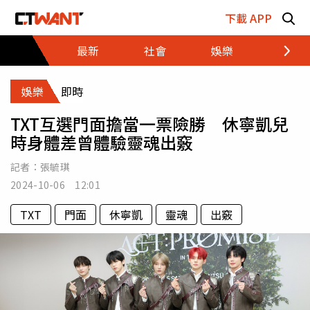
跳至主要內容區塊
下載 APP
最新
社會
娛樂
財經
娛樂
即時
TXT互選門面擔當一票險勝 休寧凱兒
時身體差曾體驗靈魂出竅
記者：
張毓琪
2024-10-06 12:01
TXT
門面
休寧凱
靈魂
出竅