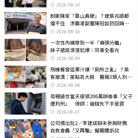
2026-08-10
耐斯陳家「靠山真硬」？連張兆順都
擋不住 涉霸凌副董陳冠如恐回鍋國
票證
2026-08-10
一次性內褲穿到一半「褲頭分離」
妹子裙底滑落尬爆：同事全看光
2026-08-09
飛機餐發這果汁爆「廁所之亂」？乘
客崩潰：差點丟大臉 醫揭3類人別亂
喝
2026-08-08
母親過世當天提領206萬辦後事「父子
遭判刑」 律師：搶錢先下手是罪
2026-08-07
公司債出包2／李建成辯未參與財務
自救會轟「又再騙」擬團體訴訟