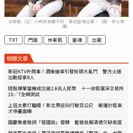
休寧凱（左）小時候身體不好，曾經靈魂出竅。（圖／林士傑
攝）
TXT
門面
休寧凱
靈魂
出竅
相關文章
新莊KTV外鬧事！酒後搶車引發街頭大亂鬥 警方火速
出動捉拿8人
陸股爆單當機成交逾2.6兆人民幣 十一收假滬深交易所
10／7全網測試
上班太累打瞌睡！新北男逆向行駛百公尺 衝撞計程車
才停畫面曝
國慶晚會致詞「祖國說」發酵 藍營批賴清德欠缺氣度