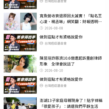
台灣癌症基金會
寬魚營收衰退原因太誠實！「點名王
心凌、楊丞琳」網笑翻：財報透明度
滿分
2026-08-08
做到這點才有資格說愛你
台灣癌症基金會
陳昱瑄詐慈濟10.6億遭起訴重創律師
形象 全律會說話了
2026-08-10
做到這點才有資格說愛你
台灣癌症基金會
澎湖13子家庭母親現身了！貼字條稱
「很愛孩子」：請還我們平靜生活