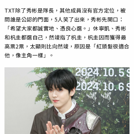
TXT除了秀彬是隊長，其他成員沒有官方定位，被
問誰是公認的門面，5人笑了出來，秀彬先開口：
「希望大家都誠實地、憑良心選。」休寧凱、秀彬
和杋圭都選自己，然竣指了杋圭，杋圭因而獲得最
高票2票，太顯則比向然竣，原因是「紅頭髮很適合
他，像主角一樣」。