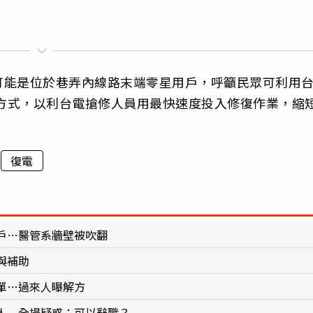
可能是位於巷弄內線路末端零星用戶，呼籲民眾可利用
絡方式，以利台電搶修人員用最快速度投入修復作業，縮
復電
戶…醫管系牆壁被吹翻
與補助
單…過來人曝解方
人 全場疑惑：可以辭職？