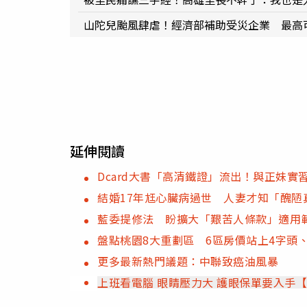
山陀兒颱風肆虐！經濟部補助受災企業 最高可
延伸閱讀
Dcard大書「高清鐵證」流出！與正妹
結婚17年尪心臟病過世 人妻才知「醜陋
藍委提修法 盼擴大「艱苦人條款」適用
盤點桃園8大重劃區 6區房價站上4字頭
更多最新熱門議題：中聯致癌油風暴
上班看電腦 眼睛壓力大 護眼保單要入手