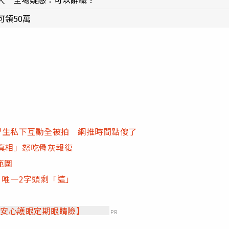
領50萬
實習生私下互動全被拍 網推時間點傻了
真相」怒吃骨灰報復
範圍
、唯一2字頭剩「這」
【安心護眼定期眼睛險】
PR