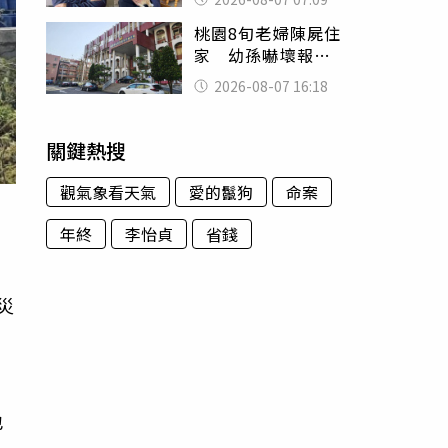
用鮮卑文寫詩？
桃園8旬老婦陳屍住
家 幼孫嚇壞報警
「公公殺了婆婆」
2026-08-07 16:18
關鍵熱搜
觀氣象看天氣
愛的鬣狗
命案
力
年終
李怡貞
省錢
災
市
也