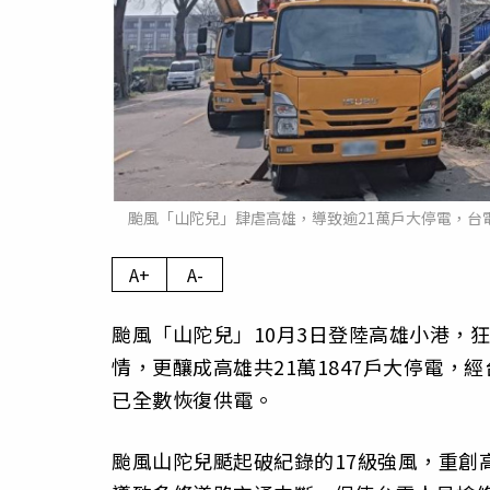
颱風「山陀兒」肆虐高雄，導致逾21萬戶大停電，台
A+
A-
颱風「山陀兒」10月3日登陸高雄小港，
情，更釀成高雄共21萬1847戶大停電，
已全數恢復供電。
颱風山陀兒颳起破紀錄的17級強風，重創