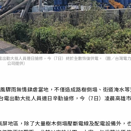
電出動大批人員連日搶修，今（7日）終於全數恢復供電。（圖／台灣電
公司提供）
狂風驟雨無情肆虐當地，不僅造成路樹倒塌、街道淹水等
經台電出動大批人員連日辛勤搶修，今（7日）凌晨高雄
高屏地區，除了大量樹木倒塌壓斷電線及配電設備外，