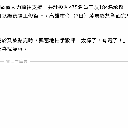
區處人力前往支援，共計投入475名員工及184名承攬
日以繼夜趕工修復下，高雄市今（7日）凌晨終於全面完
終於又被點亮時，興奮地拍手歡呼「太棒了，有電了！
起喜悅笑容。