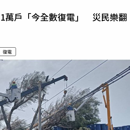
寵物
21萬戶「今全數復電」 災民樂翻
運勢
運動
梅酒
復電