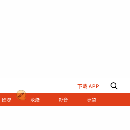
下載 APP
國際
永續
影音
專題