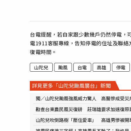
台電提醒，若自家跟少數幾戶仍然停電，
電1911客服專線，告知停電的住址及聯
復電時間。
山陀兒
颱風
台電
高雄
停電
詳見更多「山陀兒颱風襲台」新聞
獨／山陀兒颱風強風威力驚人 高醫慘成受災
勘查台東農民風災復耕 莊瑞雄要求加速復原
山陀兒吹倒路樹「壓住愛車」 高雄男慘被開
被里民痛譙三字經！高雄里長不幹了：我也是