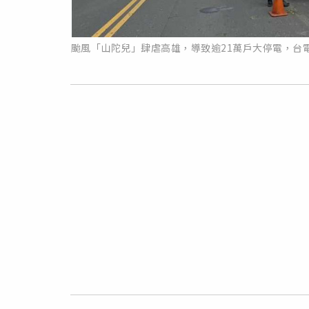
颱風「山陀兒」肆虐高雄，導致逾21萬戶大停電，台