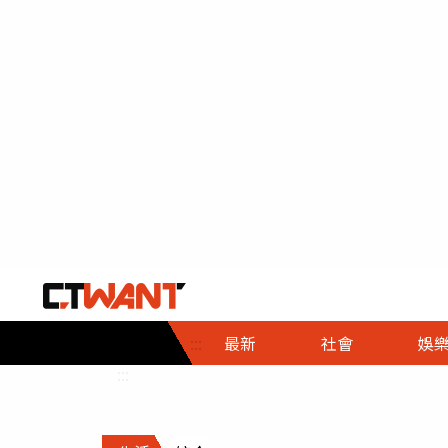
社會首頁
娛樂首頁
財經首頁
政
:::
最新
社會
娛
時事
即時
熱線
:::
直擊
大條
人物
調查
專題
３Ｃ