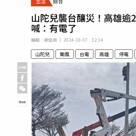
生活
綜合
人物
汽車
山陀兒襲台釀災！高雄逾
專欄
喊：有電了
房產新勢力
編輯：
謝佳娟
2024-10-07 12:14
山陀兒
颱風
台電
高雄
停電
Next