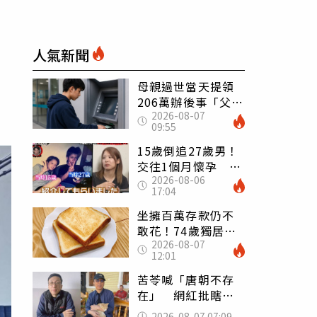
人氣新聞
母親過世當天提領
206萬辦後事「父子
2026-08-07
遭判刑」 律師：
09:55
搶錢先下手是罪
15歲倒追27歲男！
交往1個月懷孕 36
2026-08-06
歲當阿嬤故事曝光
17:04
坐擁百萬存款仍不
敢花！74歲獨居翁
2026-08-07
「1餐只吃1片吐
12:01
司」 半年後暴瘦
嚇壞女兒
苦苓喊「唐朝不存
在」 網紅批瞎編
歷史：李白、杜甫
2026-08-07 07:09