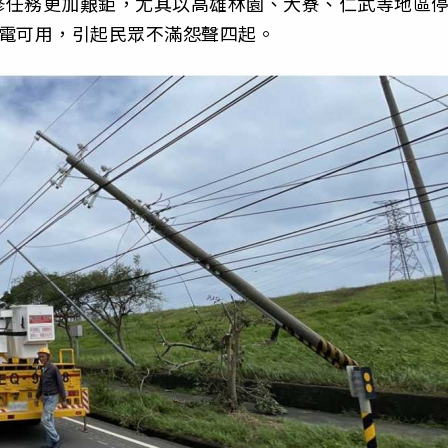
修任務更加艱鉅，尤其以高雄林園、大寮、仁武等地區
無電可用，引起民眾不滿怨聲四起。