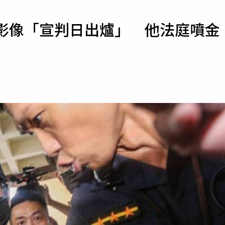
寵物
性影像「宣判日出爐」 他法庭噴金
運勢
運動
梅酒