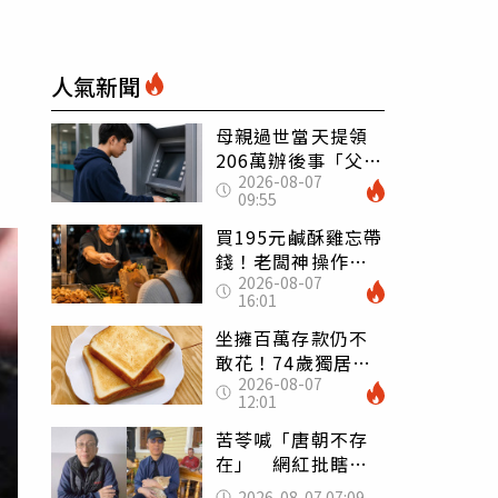
人氣新聞
母親過世當天提領
206萬辦後事「父子
2026-08-07
遭判刑」 律師：
09:55
搶錢先下手是罪
買195元鹹酥雞忘帶
錢！老闆神操作
2026-08-07
「倒找5元」 全網
16:01
看哭：這就是台灣
坐擁百萬存款仍不
敢花！74歲獨居翁
2026-08-07
「1餐只吃1片吐
12:01
司」 半年後暴瘦
嚇壞女兒
苦苓喊「唐朝不存
在」 網紅批瞎編
歷史：李白、杜甫
2026-08-07 07:09