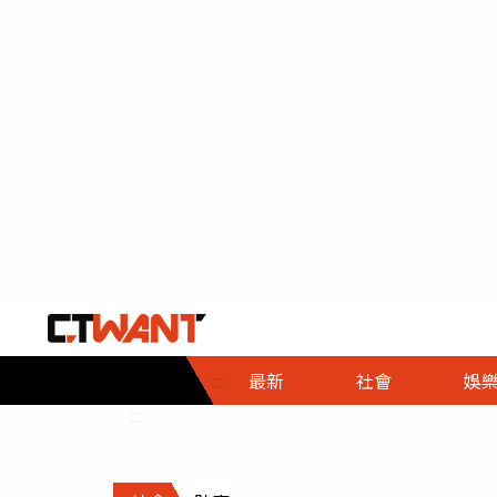
社會首頁
娛樂首頁
財經首頁
政
:::
最新
社會
娛
時事
即時
熱線
:::
直擊
大條
人物
調查
專題
３Ｃ