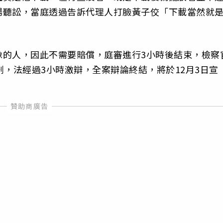
場聽訟，當庭透過告訴代理人打臉黃子佼「下載當然就
像的人，因此不需要賠償，庭審進行3小時後結束，檢察
刑，法經過3小時激辯，全案辯論終結，將於12月3日宣