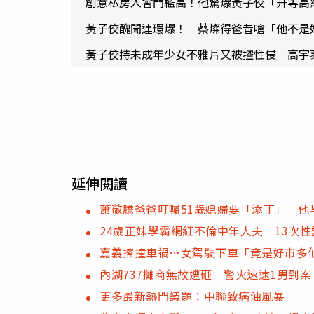
創意私房入會門檻高！他驚爆黃子佼「升等高
黃子佼醜聞連環爆！ 蔡燦得爸昔嗆「他不是
黃子佼持未成年少女不雅片又被控性侵 高宇
延伸閱讀
蕭敬騰爸爸叮囑51歲媳婦要「添丁」 
24歲正妹學霸網紅不倫中年人夫 13次
嘉義擦撞車禍…女駕駛下車「竟是好市多
內湖737攤商無故遭砸 警火速逮1男到案
更多最新熱門議題：中聯致癌油風暴