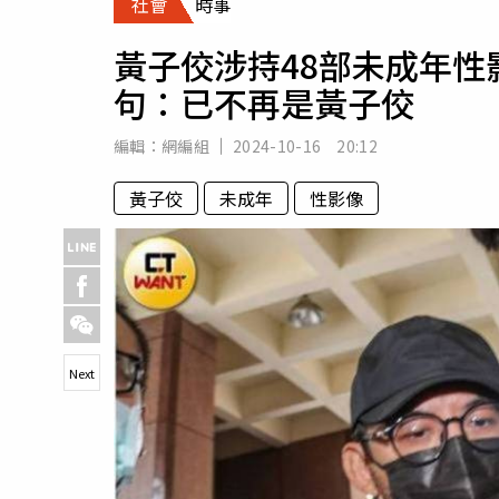
社會
時事
人物
汽車
黃子佼涉持48部未成年
專欄
句：已不再是黃子佼
房產新勢力
編輯：
網編組
2024-10-16 20:12
黃子佼
未成年
性影像
Next