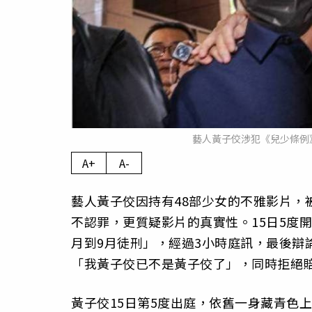
藝人黃子佼涉犯《兒少條例
A+
A-
藝人黃子佼因持有48部少女的不雅影片，
不認罪，更質疑影片的真實性。15日5度
月到9月徒刑」，經過3小時庭訊，最後辯
「我黃子佼已不是黃子佼了」，同時拒絕
黃子佼15日第5度出庭，依舊一身藏青色