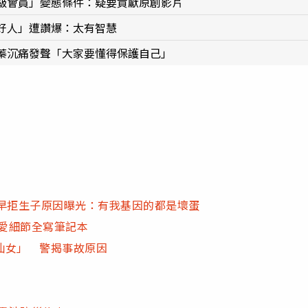
級會員」變態條件：疑要貢獻原創影片
好人」遭讚爆：太有智慧
蓁沉痛發聲「大家要懂得保護自己」
他早拒生子原因曝光：有我基因的都是壞蛋
性愛細節全寫筆記本
仙女」 警揭事故原因