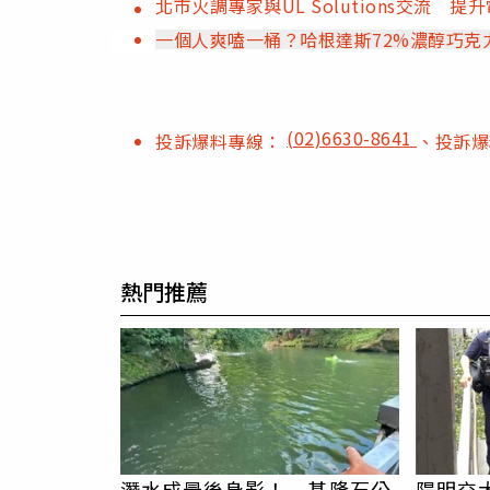
北市火調專家與UL Solutions交流 
一個人爽嗑一桶？哈根達斯72%濃醇巧克
(02)6630-8641
投訴爆料專線：
、投訴
熱門推薦
潛水成最後身影！ 基隆石公
陽明交