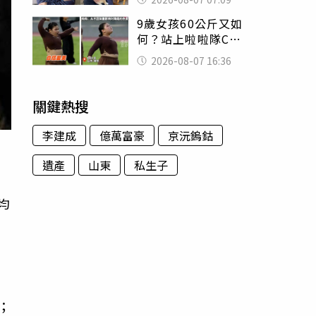
用鮮卑文寫詩？
9歲女孩60公斤又如
何？站上啦啦隊C位
驚艷全場 千萬網
2026-08-07 16:36
友被圈粉
關鍵熱搜
李建成
億萬富豪
京沅鎢鈷
遺產
山東
私生子
均
；