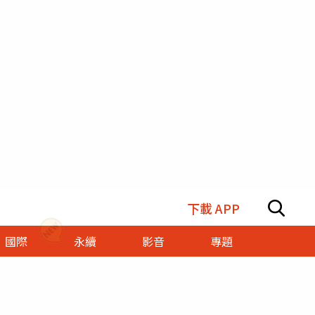
下載 APP
國際
永續
影音
專題