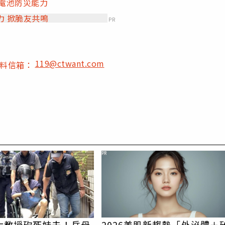
提升電池防災能力
力 掀脆友共鳴
PR
119@ctwant.com
爆料信箱：
PR
大教授砍死妹夫！岳母
2026美肌新趨勢「外泌體＋