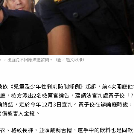
》，出庭從不回應媒體發問。（圖／趙文彬攝）
被依《兒童及少年性剝削防制條例》起訴，前4次開庭他
開庭，檢方派出2名檢察官論告，建請法官判處黃子佼「7
論終結，定於今年12月3日宣判。黃子佼在辯論庭時說，
賠償被害人金錢。
上衣、格紋長褲，並頭戴鴨舌帽，連手中的飲料也是同款