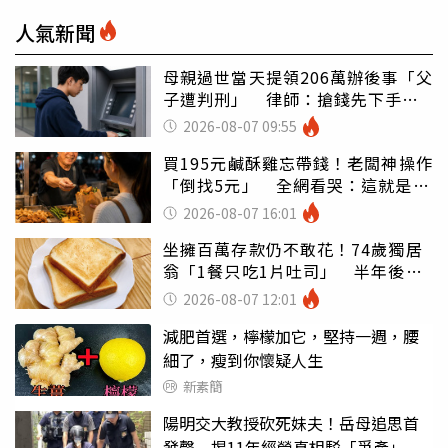
人氣新聞
母親過世當天提領206萬辦後事「父
子遭判刑」 律師：搶錢先下手是
罪
2026-08-07 09:55
買195元鹹酥雞忘帶錢！老闆神操作
「倒找5元」 全網看哭：這就是台
灣
2026-08-07 16:01
坐擁百萬存款仍不敢花！74歲獨居
翁「1餐只吃1片吐司」 半年後暴
瘦嚇壞女兒
2026-08-07 12:01
減肥首選，檸檬加它，堅持一週，腰
細了，瘦到你懷疑人生
新素簡
陽明交大教授砍死妹夫！岳母追思首
發聲 揭11年經營真相駁「爭產」