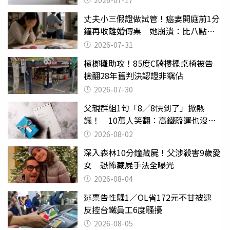
2026-07-17
丈夫小三假證做試管！癌妻開庭前1分
鐘再收離婚傳票 她崩潰：比八點檔
還扯
2026-07-31
檳榔攤助攻！85度C騎樓擺桌椅被告
檢翻28年舊判決認證非竊佔
2026-07-30
父親群組1句「8／8快到了」掀熱
議！ 10萬人笑翻：高鐵疏運也沒列
父親節
2026-08-02
深入森林10分鐘藏屍！父涉殺害9歲愛
女 恐怖藏屍手法全曝光
2026-08-04
逃票告性騷1／OL省172元不甘被逮
反控台鐵員工6度騷擾
2026-08-05