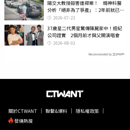
陽交大教授殺害連襟案！ 精神科醫
分析「絕非為了爭產」：2年前就已言
行詭異
2026-07-22
37歲星二代男星驚傳陳屍家中！經紀
公司證實 2個月前才與父開演唱會
2026-08-02
Recommended by
關於CTWANT
聯繫&爆料
隱私權政策
發燒熱搜