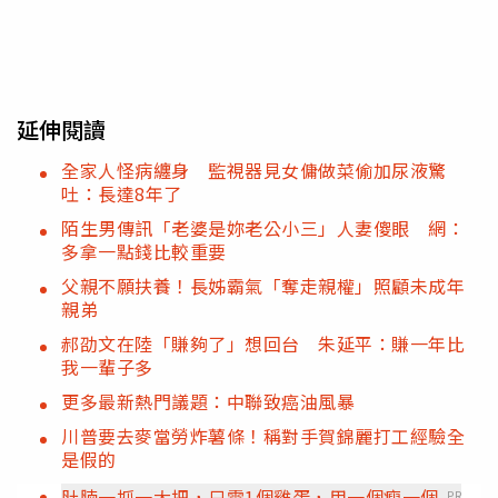
延伸閱讀
全家人怪病纏身 監視器見女傭做菜偷加尿液驚
吐：長達8年了
陌生男傳訊「老婆是妳老公小三」人妻傻眼 網：
多拿一點錢比較重要
父親不願扶養！長姊霸氣「奪走親權」照顧未成年
親弟
郝劭文在陸「賺夠了」想回台 朱延平：賺一年比
我一輩子多
更多最新熱門議題：中聯致癌油風暴
川普要去麥當勞炸薯條！稱對手賀錦麗打工經驗全
是假的
肚腩一抓一大把，只需1個雞蛋，用一個瘦一個
PR