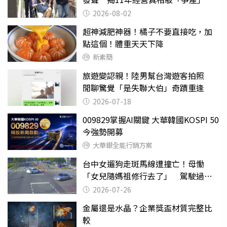
2026-08-02
超神減肥神器！橘子不要直接吃，加
點這個！體重天天下降
新素簡
旅遊變認親！陸男幫台灣遊客拍照
閒聊驚覺「是失聯大伯」奇蹟重逢
2026-07-18
009829掌握AI關鍵 大華韓國KOSPI 50
今強勢開募
大華銀全能行銷方案
台中女遛狗走斑馬線遭撞亡！母慟
「女兒隨媽祖修行去了」 駕駛過失
致死判9月
2026-07-26
金屬還是水晶？企業獎盃材質完整比
較