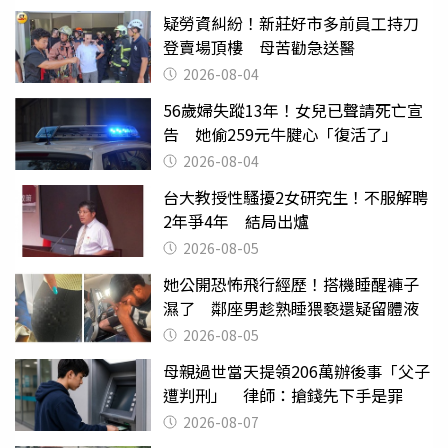
疑勞資糾紛！新莊好市多前員工持刀
登賣場頂樓 母苦勸急送醫
2026-08-04
56歲婦失蹤13年！女兒已聲請死亡宣
告 她偷259元牛腱心「復活了」
2026-08-04
台大教授性騷擾2女研究生！不服解聘
2年爭4年 結局出爐
2026-08-05
她公開恐怖飛行經歷！搭機睡醒褲子
濕了 鄰座男趁熟睡猥褻還疑留體液
2026-08-05
母親過世當天提領206萬辦後事「父子
遭判刑」 律師：搶錢先下手是罪
2026-08-07