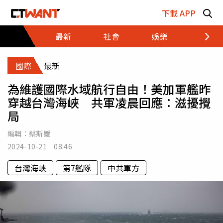
跳至主要內容區塊
下載 APP
最新
社會
娛樂
財經
國際
最新
為維護國際水域航行自由！美加軍艦昨
穿越台灣海峽 共軍凌晨回應：滋擾攪
局
編輯：
蔡斯媛
2024-10-21 08:46
台灣海峽
第7艦隊
中共軍方