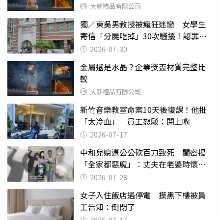
大新禮品有限公司
獨／東吳男教授被瘋狂迷戀 女學生
寄信「分屍吃掉」30次騷擾！認罪免
關
2026-07-30
金屬還是水晶？企業獎盃材質完整比
較
大新禮品有限公司
新竹音樂教室命案10天後復課！他批
「太冷血」 員工怒駁：閉上嘴
2026-07-17
中和兒媳遭公公砍百刀致死 閨密揭
「全家都惡魔」：丈夫在老婆時懷孕
摔東西
2026-07-28
女子入住飯店遇停電 摸黑下樓被員
工告知：倒閉了