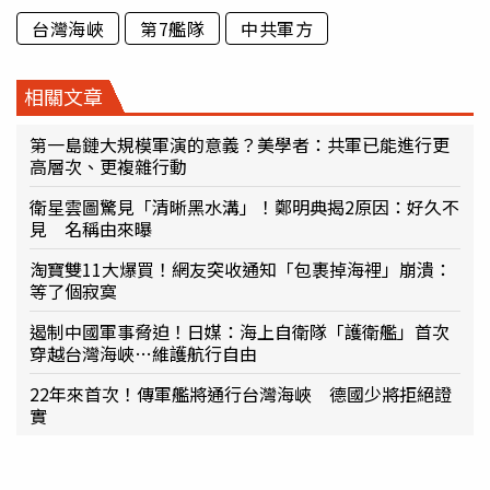
台灣海峽
第7艦隊
中共軍方
相關文章
第一島鏈大規模軍演的意義？美學者：共軍已能進行更
高層次、更複雜行動
衛星雲圖驚見「清晰黑水溝」！鄭明典揭2原因：好久不
見 名稱由來曝
淘寶雙11大爆買！網友突收通知「包裹掉海裡」崩潰：
等了個寂寞
遏制中國軍事脅迫！日媒：海上自衛隊「護衛艦」首次
穿越台灣海峽…維護航行自由
22年來首次！傳軍艦將通行台灣海峽 德國少將拒絕證
實