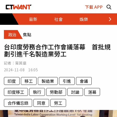
跳至主要內容區塊
下載 APP
最新
社會
娛樂
財經
政治
焦點
台印度勞務合作工作會議落幕 首批規
劃引進千名製造業勞工
記者：
甯其遠
2024-11-08 16:05
印度
移工
製造業
引進
會議
印度移工
執行
勞動部
討論
落幕
合作備忘錄
同意
勞工