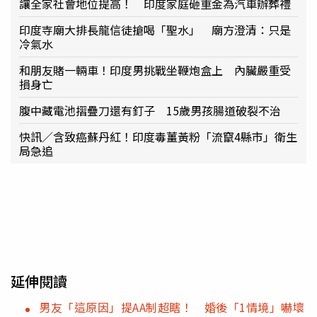
讓全家社會地位提高！ 印度家庭砸重金為汽車辦葬禮
印度寺廟大排長龍信徒搶喝「聖水」 廟方澄清：只是
冷氣水
和朋友賭一輛車！印度男挑戰坐鞭炮盒上 內臟嚴重受
損身亡
腹中藏電池摺疊刀還有釘子 15歲男孩腸道破裂不治
快訊／含致癌蘇丹紅！印度毒薑黃粉「流竄4縣市」衛生
局急追
延伸閱讀
男友「這原因」提AA制超瞎！ 婚後「1情境」嚇壞