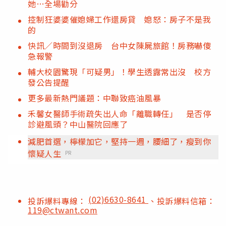
她…全場勸分
控制狂婆婆催媳婦工作還房貸 媳怒：房子不是我
的
快訊／時間到沒退房 台中女陳屍旅館！房務嚇傻
急報警
輔大校園驚現「可疑男」！學生透露常出沒 校方
發公告提醒
更多最新熱門議題：中聯致癌油風暴
禾馨女醫師手術疏失出人命「離職轉任」 是否停
診避風頭？中山醫院回應了
減肥首選，檸檬加它，堅持一週，腰細了，瘦到你
懷疑人生
PR
(02)6630-8641
投訴爆料專線：
、投訴爆料信箱：
119@ctwant.com