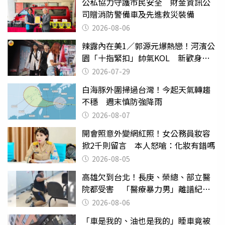
公私協力守護市民安全 財金資訊公
司贈消防警備車及先進救災裝備
2026-08-06
辣露內在美1／郭源元爆熱戀！河濱公
園「十指緊扣」帥氣KOL 新歡身份
曝光
2026-07-29
白海豚外圍掃過台灣！今起天氣轉趨
不穩 週末慎防強降雨
2026-08-07
開會照意外變網紅照！女公務員妝容
掀2千則留言 本人怒嗆：化妝有錯嗎
2026-08-05
高雄欠到台北！長庚、榮總、部立醫
院都受害 「醫療暴力男」離譜紀錄
曝光
2026-08-06
「車是我的、油也是我的」睡車竟被