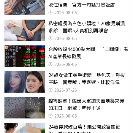
收住宿費 官方一句話打臉飯店
2026-08-06
私密處長滿白色小顆粒！20歲男崩潰
求診 醫曝5大真相別再誤會
2026-08-05
台股收復44000點大關 「二關鍵」看
AI產業長線發展
2026-08-06
24歲女做正顎手術變「地包天」鞋拔
子臉 醫竟喊：我喜歡，比較洋氣
2026-07-26
蝗害肆虐！蝗蟲大軍鋪天蓋地襲來宛
如末日 網驚：聖經十災
2026-08-06
24歲存款破百萬！她公開致富關鍵