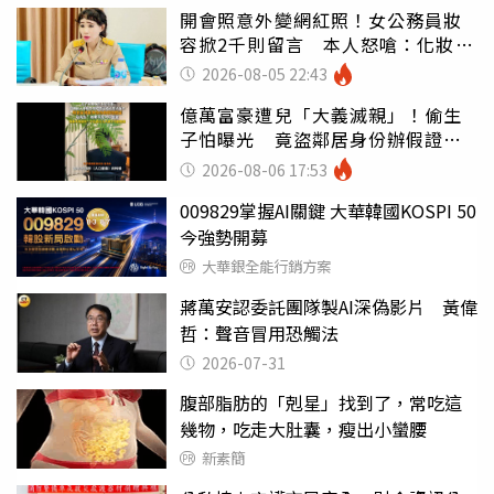
開會照意外變網紅照！女公務員妝
容掀2千則留言 本人怒嗆：化妝有
錯嗎
2026-08-05 22:43
億萬富豪遭兒「大義滅親」！偷生
子怕曝光 竟盜鄰居身份辦假證落
戶
2026-08-06 17:53
009829掌握AI關鍵 大華韓國KOSPI 50
今強勢開募
大華銀全能行銷方案
蔣萬安認委託團隊製AI深偽影片 黃偉
哲：聲音冒用恐觸法
2026-07-31
腹部脂肪的「剋星」找到了，常吃這
幾物，吃走大肚囊，瘦出小蠻腰
新素簡