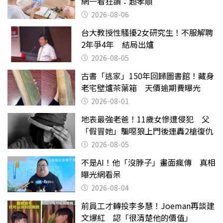
網一看狂讚：超孝順
2026-08-06
台大教授性騷擾2女研究生！不服解聘
2年爭4年 結局出爐
2026-08-05
古書「逃家」150年回歸圖書館！藏身
老宅壁爐茶葉箱 天價逾期費曝光
2026-08-01
地表最強老爸！11歲女慘遭侵犯 父
「假冒她」騙噁狼上門後連轟2槍復仇
2026-08-05
不是AI！他「沒脖子」畫面瘋傳 真相
曝光網看呆
2026-08-04
前員工才轉投李多慧！Joeman再談建
文爆紅 認「很清楚他的價值」