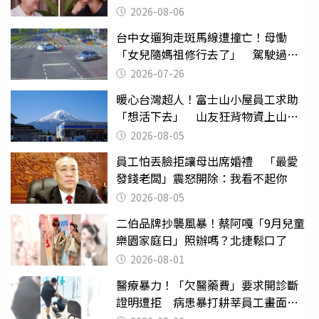
2026-08-06
台中女遛狗走斑馬線遭撞亡！母慟
「女兒隨媽祖修行去了」 駕駛過失
致死判9月
2026-07-26
暖心台灣超人！富士山小屋員工求助
「想活下去」 山友狂背物資上山：
台灣真的是寶島
2026-08-05
員工怕丟臉拒讓母出席婚禮 「最愛
發錢老闆」震怒開除：我看不起你
2026-08-05
二伯品牌抄襲風暴！蔡阿嘎「9月兒童
樂園家庭日」照辦嗎？北捷鬆口了
2026-08-01
醫療暴力！「欠醫藥費」要求開診斷
證明遭拒 病患暴打耕莘員工畫面曝