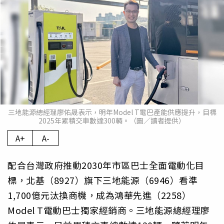
三地能源總經理廖佑晟表示，明年Model T電巴產能供應提升，目標
2025年累積交車數達300輛。（圖／讀者提供）
A+
A-
配合台灣政府推動2030年市區巴士全面電動化目
標，北基（8927）旗下三地能源（6946）看準
1,700億元汰換商機，成為鴻華先進（2258）
Model T電動巴士獨家經銷商。三地能源總經理廖