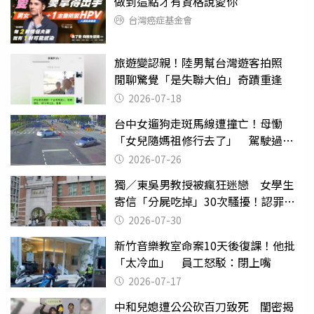
做到這點才有資格說愛你
台灣癌症基金會
旅遊變認親！陸男幫台灣遊客拍照
閒聊驚覺「是失聯大伯」奇蹟重逢
2026-07-18
台中女遛狗走斑馬線遭撞亡！母慟
「女兒隨媽祖修行去了」 駕駛過失
致死判9月
2026-07-26
獨／東吳男教授被瘋狂迷戀 女學生
寄信「分屍吃掉」30次騷擾！認罪免
關
2026-07-30
新竹音樂教室命案10天後復課！他批
「太冷血」 員工怒駁：閉上嘴
2026-07-17
中和兒媳遭公公砍百刀致死 閨密揭