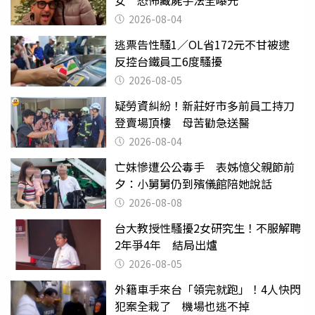
2026-08-04
逃票告性騷1／OL省172元不甘被逮
反控台鐵員工6度騷擾
2026-08-05
疑勞資糾紛！新莊好市多前員工持刀
登賣場頂樓 母苦勸急送醫
2026-08-04
亡妹慘遭公公毒手 表姊憶父親節前
夕：小舅舅仍到殯儀館陪她說話
2026-08-08
台大教授性騷擾2女研究生！不服解聘
2年爭4年 結局出爐
2026-08-05
外籍車手來台「領完就跑」！4人快閃
犯案全栽了 機場也逃不掉