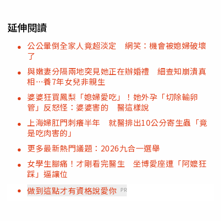
延伸閱讀
公公暈倒全家人竟超淡定 網笑：機會被媳婦破壞
了
與嫩妻分隔兩地突見她正在辦婚禮 細查知崩潰真
相…養7年女兒非親生
婆婆狂買鳳梨「媳婦愛吃」！她外孕「切除輸卵
管」反怒怪：婆婆害的 醫這樣說
上海婦肛門刺癢半年 就醫排出10公分寄生蟲「竟
是吃肉害的」
更多最新熱門議題：2026九合一選舉
女學生腳痛！才剛看完醫生 坐博愛座遭「阿嬤狂
踩」逼讓位
做到這點才有資格說愛你
PR