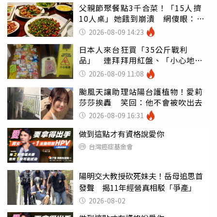
父親節聚餐點3千合菜！「15人擠
10人桌」她餓到崩潰 網傻眼：讓
店家看笑話
2026-08-09 14:23
日本人來台狂買「35公斤戰利
品」 連拜拜用紅盤、「小心地
滑」告示牌也帶回家
2026-08-09 11:08
颱風天讓助理站陽台護植物！愛莉
莎莎挨轟 笑回：他不會被吹出去
2026-08-09 16:31
做到這點才有資格說愛你
台灣癌症基金會
陽明交大教授砍死妹夫！岳母追思首
發聲 揭11年經營真相駁「爭產」
2026-08-02