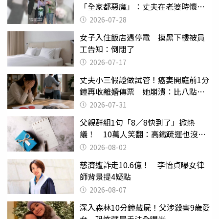
「全家都惡魔」：丈夫在老婆時懷孕
摔東西
2026-07-28
女子入住飯店遇停電 摸黑下樓被員
工告知：倒閉了
2026-07-17
丈夫小三假證做試管！癌妻開庭前1分
鐘再收離婚傳票 她崩潰：比八點檔
還扯
2026-07-31
父親群組1句「8／8快到了」掀熱
議！ 10萬人笑翻：高鐵疏運也沒列
父親節
2026-08-02
慈濟遭詐走10.6億！ 李怡貞曝女律
師背景提4疑點
2026-08-07
深入森林10分鐘藏屍！父涉殺害9歲愛
女 恐怖藏屍手法全曝光