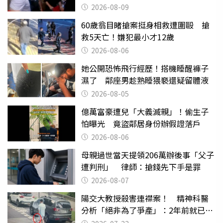
2026-08-09
60歲翁目睹搶案挺身相救遭圍毆 搶
救5天亡！嫌犯最小才12歲
2026-08-06
她公開恐怖飛行經歷！搭機睡醒褲子
濕了 鄰座男趁熟睡猥褻還疑留體液
2026-08-05
億萬富豪遭兒「大義滅親」！偷生子
怕曝光 竟盜鄰居身份辦假證落戶
2026-08-06
母親過世當天提領206萬辦後事「父子
遭判刑」 律師：搶錢先下手是罪
2026-08-07
陽交大教授殺害連襟案！ 精神科醫
分析「絕非為了爭產」：2年前就已言
行詭異