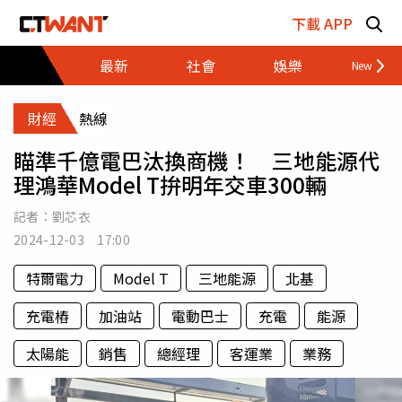
跳至主要內容區塊
下載 APP
最新
社會
娛樂
財經
財經
熱線
瞄準千億電巴汰換商機！ 三地能源代
理鴻華Model T拚明年交車300輛
記者：
劉芯衣
2024-12-03 17:00
特爾電力
Model T
三地能源
北基
充電樁
加油站
電動巴士
充電
能源
太陽能
銷售
總經理
客運業
業務