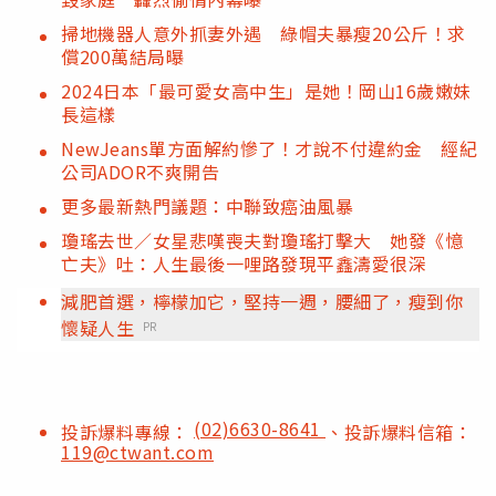
掃地機器人意外抓妻外遇 綠帽夫暴瘦20公斤！求
償200萬結局曝
2024日本「最可愛女高中生」是她！岡山16歲嫩妹
長這樣
NewJeans單方面解約慘了！才說不付違約金 經紀
公司ADOR不爽開告
更多最新熱門議題：中聯致癌油風暴
瓊瑤去世／女星悲嘆喪夫對瓊瑤打擊大 她發《憶
亡夫》吐：人生最後一哩路發現平鑫濤愛很深
減肥首選，檸檬加它，堅持一週，腰細了，瘦到你
懷疑人生
PR
(02)6630-8641
投訴爆料專線：
、投訴爆料信箱：
119@ctwant.com