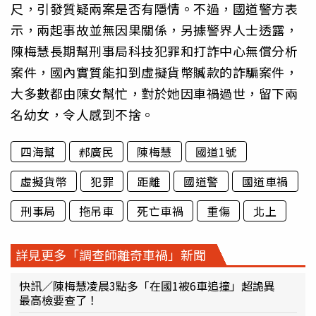
尺，引發質疑兩案是否有隱情。不過，國道警方表
示，兩起事故並無因果關係，另據警界人士透露，
陳梅慧長期幫刑事局科技犯罪和打詐中心無償分析
案件，國內實質能扣到虛擬貨幣贓款的詐騙案件，
大多數都由陳女幫忙，對於她因車禍過世，留下兩
名幼女，令人感到不捨。
四海幫
郝廣民
陳梅慧
國道1號
虛擬貨幣
犯罪
距離
國道警
國道車禍
刑事局
拖吊車
死亡車禍
重傷
北上
詳見更多「調查師離奇車禍」新聞
快訊／陳梅慧凌晨3點多「在國1被6車追撞」超詭異
最高檢要查了！