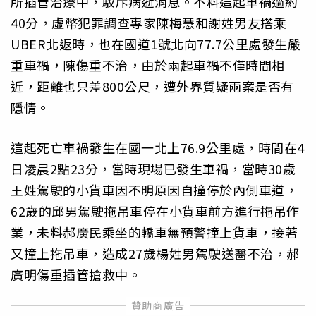
所插管治療中，駁斥病逝消息。不料這起車禍過約
40分，虛幣犯罪調查專家陳梅慧和謝姓男友搭乘
UBER北返時，也在國道1號北向77.7公里處發生嚴
重車禍，陳傷重不治，由於兩起車禍不僅時間相
近，距離也只差800公尺，遭外界質疑兩案是否有
隱情。
這起死亡車禍發生在國一北上76.9公里處，時間在4
日凌晨2點23分，當時現場已發生車禍，當時30歲
王姓駕駛的小貨車因不明原因自撞停於內側車道，
62歲的邱男駕駛拖吊車停在小貨車前方進行拖吊作
業，未料郝廣民乘坐的轎車無預警撞上貨車，接著
又撞上拖吊車，造成27歲楊姓男駕駛送醫不治，郝
廣明傷重插管搶救中。