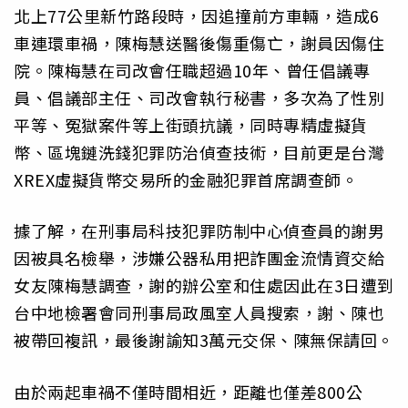
北上77公里新竹路段時，因追撞前方車輛，造成6
車連環車禍，陳梅慧送醫後傷重傷亡，謝員因傷住
院。陳梅慧在司改會任職超過10年、曾任倡議專
員、倡議部主任、司改會執行秘書，多次為了性別
平等、冤獄案件等上街頭抗議，同時專精虛擬貨
幣、區塊鏈洗錢犯罪防治偵查技術，目前更是台灣
XREX虛擬貨幣交易所的金融犯罪首席調查師。
據了解，在刑事局科技犯罪防制中心偵查員的謝男
因被具名檢舉，涉嫌公器私用把詐團金流情資交給
女友陳梅慧調查，謝的辦公室和住處因此在3日遭到
台中地檢署會同刑事局政風室人員搜索，謝、陳也
被帶回複訊，最後謝諭知3萬元交保、陳無保請回。
由於兩起車禍不僅時間相近，距離也僅差800公