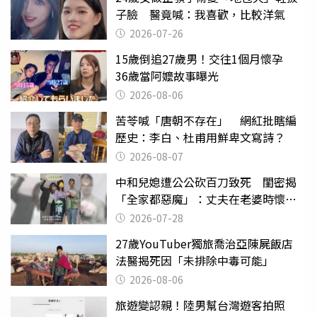
子臉 醫竟喊：我喜歡，比較洋氣
2026-07-26
15歲倒追27歲男！交往1個月懷孕
36歲當阿嬤故事曝光
2026-08-06
苦苓喊「唐朝不存在」 網紅批瞎編
歷史：李白、杜甫用鮮卑文寫詩？
2026-08-07
中和兒媳遭公公砍百刀致死 閨密揭
「全家都惡魔」：丈夫在老婆時懷孕
摔東西
2026-07-28
27歲YouTuber獨旅喬治亞陳屍飯店
法醫揭死因「未排除中毒可能」
2026-08-06
旅遊變認親！陸男幫台灣遊客拍照