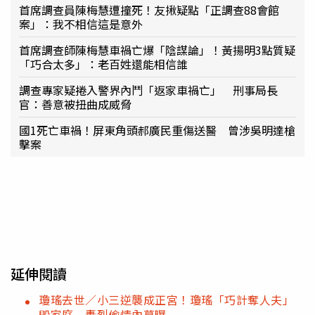
首席調查員陳梅慧遭撞死！友揪疑點「正調查88會館
案」：我不相信這是意外
首席調查師陳梅慧車禍亡爆「陰謀論」！黃揚明3點質疑
「巧合太多」：老百姓還能相信誰
調查專家疑捲入警界內鬥「返家車禍亡」 刑事局長
官：善意被扭曲成威脅
國1死亡車禍！屏東角頭郝廣民重傷送醫 曾涉吳明達槍
擊案
延伸閱讀
瓊瑤去世／小三逆襲成正宮！瓊瑤「巧計奪人夫」
毀家庭 轟烈偷情內幕曝