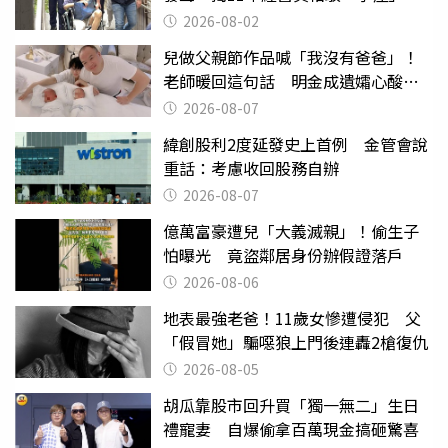
2026-08-02
兒做父親節作品喊「我沒有爸爸」！
老師暖回這句話 明金成遺孀心酸惹
淚
2026-08-07
緯創股利2度延發史上首例 金管會說
重話：考慮收回股務自辦
2026-08-07
億萬富豪遭兒「大義滅親」！偷生子
怕曝光 竟盜鄰居身份辦假證落戶
2026-08-06
地表最強老爸！11歲女慘遭侵犯 父
「假冒她」騙噁狼上門後連轟2槍復仇
2026-08-05
胡瓜靠股市回升買「獨一無二」生日
禮寵妻 自爆偷拿百萬現金搞砸驚喜