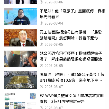
2026-08-06
不是AI！他「沒脖子」畫面瘋傳 真相
曝光網看呆
2026-08-04
員工怕丟臉拒讓母出席婚禮 「最愛
發錢老闆」震怒開除：我看不起你
2026-08-05
她公開恐怖飛行經歷！搭機睡醒褲子
濕了 鄰座男趁熟睡猥褻還疑留體液
2026-08-05
喝精油「辟穀」、藏158公斤黃金！假
BNT騙走慈濟10.6億 豪宅地下室竟
挖出乾鮑金庫
2026-08-07
EZ WAY個資監管引議！關務署將實地
查核 3個月內提檢討報告
2026-08-07