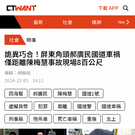
跳至主要內容區塊
下載 APP
最新
社會
娛樂
財經
社會
時事
詭異巧合！屏東角頭郝廣民國道車禍
僅距離陳梅慧事故現場8百公尺
編輯：
網編組
2024-12-05 16:11
四海幫
郝廣民
陳梅慧
國道1號
虛擬貨幣
犯罪
距離
國道警
國道車禍
刑事局
拖吊車
死亡車禍
重傷
北上