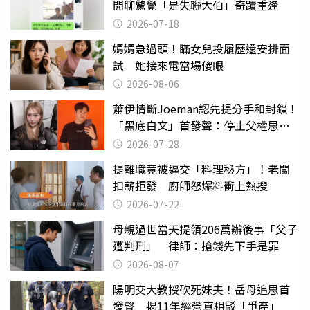
閒聊驚覺「是失聯大伯」奇蹟重逢
2026-07-18
媽媽急過頭！瞞女兒投履歷還安排面
試 她接來電當場傻眼
2026-08-06
蕭伊情斷Joeman認先提分手和封鎖！
「黑底白文」首發聲：停止父權思維
物化女性
2026-07-28
提離職竟被逼交「料理秘方」！老闆
扣薪拒發 廚師怒爆料衝上熱搜
2026-07-22
母親過世當天提領206萬辦後事「父子
遭判刑」 律師：搶錢先下手是罪
2026-08-07
陽明交大教授砍死妹夫！岳母追思首
發聲 揭11年經營真相駁「爭產」