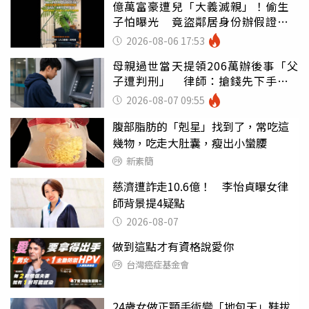
億萬富豪遭兒「大義滅親」！偷生
子怕曝光 竟盜鄰居身份辦假證落
戶
2026-08-06 17:53
母親過世當天提領206萬辦後事「父
子遭判刑」 律師：搶錢先下手是
罪
2026-08-07 09:55
腹部脂肪的「剋星」找到了，常吃這
幾物，吃走大肚囊，瘦出小蠻腰
新素簡
慈濟遭詐走10.6億！ 李怡貞曝女律
師背景提4疑點
2026-08-07
做到這點才有資格說愛你
台灣癌症基金會
24歲女做正顎手術變「地包天」鞋拔