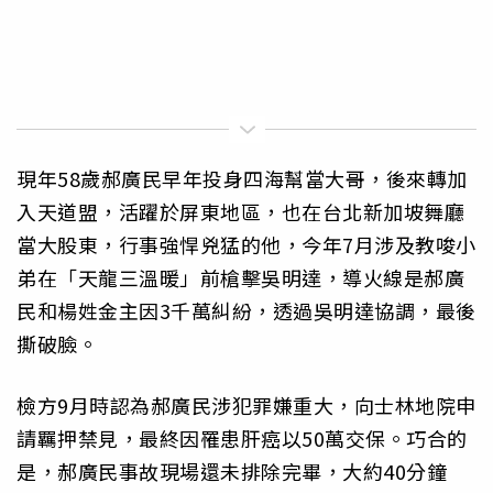
現年58歲郝廣民早年投身四海幫當大哥，後來轉加
入天道盟，活躍於屏東地區，也在台北新加坡舞廳
當大股東，行事強悍兇猛的他，今年7月涉及教唆小
弟在「天龍三溫暖」前槍擊吳明達，導火線是郝廣
民和楊姓金主因3千萬糾紛，透過吳明達協調，最後
撕破臉。
檢方9月時認為郝廣民涉犯罪嫌重大，向士林地院申
請羈押禁見，最終因罹患肝癌以50萬交保。巧合的
是，郝廣民事故現場還未排除完畢，大約40分鐘