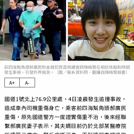
前四海幫角頭郝廣民和金融犯罪首席調查師陳梅慧在相近地點和時間
發生車禍，引發外界揣測。（圖／報系資料照、翻攝自陳梅慧臉書）
A+
A-
國道1號北上76.9公里處，4日凌晨發生追撞事故，
造成車內司機重傷身亡，乘客前四海幫角頭郝廣民
重傷，原先國道警方一度證實傷重不治，後來經聯
繫郝廣民妻子表示，其夫婿目前仍於北部某醫療院