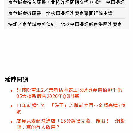
京華城案進入尾聲！北檢昨訊問柯文哲7小時 今再提訊
京華城案近尾聲 北檢再提訊沈慶京鞏固行賄事證
快訊／京華城案將偵結 北檢今再提訊威京集團沈慶京
延伸閱讀
鬼樓盼重生2／業者估海霸王收購資產價值逾千億
85大樓新飯店2026年Q2開幕
11年結婚5次 「海王」詐騙前妻們…金額高達7位
數
店員見素顏妹進店「15分鐘後完妝」傻眼！ 網驚
訝：真的有人敢用？