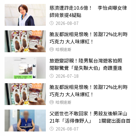
慈濟遭詐走10.6億！ 李怡貞曝女律
師背景提4疑點
2026-08-07
脆友都說相見恨晚！苦甜72%比利時
巧克力 大人味爆紅！
哈根達斯
旅遊變認親！陸男幫台灣遊客拍照
閒聊驚覺「是失聯大伯」奇蹟重逢
2026-07-18
脆友都說相見恨晚！苦甜72%比利時
巧克力 大人味爆紅！
哈根達斯
父逝世也不敢回家！男殺友後躲深山
21年「活得像野人」 1關鍵出面自首
2026-08-07