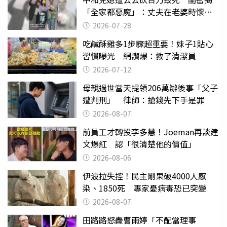
「全家都惡魔」：丈夫在老婆時懷孕
摔東西
2026-07-28
吃鹹酥雞多1步驟超重要！妹子1貼心
習慣曝光 網讚爆：救了清潔員
2026-07-12
母親過世當天提領206萬辦後事「父子
遭判刑」 律師：搶錢先下手是罪
2026-08-07
前員工才轉投李多慧！Joeman再談建
文爆紅 認「很清楚他的價值」
2026-08-06
伊波拉失控！民主剛果破4000人感
染、1850死 專家憂病毒恐已突變
2026-08-07
田路路怒轟曹雨婷「不配當理事