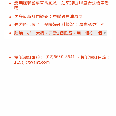
憂無照躲警添車禍風險 鍾東錦喊16歲合法機車考
照
更多最新熱門議題：中聯致癌油風暴
長照時代來了 醫曝婦產科慘況：20歲就更年期
肚腩一抓一大把，只需1個雞蛋，用一個瘦一個
PR
(02)6630-8641
投訴爆料專線：
、投訴爆料信箱：
119@ctwant.com