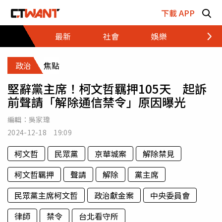
跳至主要內容區塊
下載 APP
最新
社會
娛樂
財經
政治
焦點
堅辭黨主席！柯文哲羈押105天 起訴
前聲請「解除通信禁令」原因曝光
編輯：
吳家瑋
2024-12-18 19:09
柯文哲
民眾黨
京華城案
解除禁見
柯文哲羈押
聲請
解除
黨主席
民眾黨主席柯文哲
政治獻金案
中央委員會
律師
禁令
台北看守所