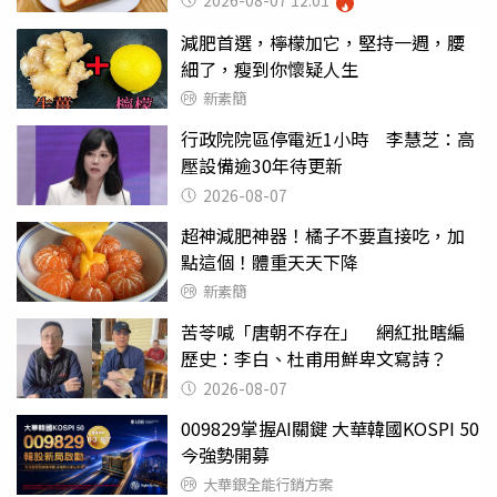
2026-08-07 12:01
減肥首選，檸檬加它，堅持一週，腰
細了，瘦到你懷疑人生
新素簡
行政院院區停電近1小時 李慧芝：高
壓設備逾30年待更新
2026-08-07
超神減肥神器！橘子不要直接吃，加
點這個！體重天天下降
新素簡
苦苓喊「唐朝不存在」 網紅批瞎編
歷史：李白、杜甫用鮮卑文寫詩？
2026-08-07
009829掌握AI關鍵 大華韓國KOSPI 50
今強勢開募
大華銀全能行銷方案