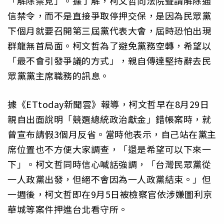
「解除禁見」。據了解，柯文哲向法院聲請解除通
信禁令，而不是直接爭取停押交保，是因為民眾黨
下個月就要召開第三屆黨代表大會，屆時恐怕出現
群龍無首局面。柯文哲為了避免黨務空轉，希望以
「最不會引發爭議的方式」，親自傳達堅持辭去民
眾黨黨主席職務的訊息。
據《ETtoday新聞雲》報導，柯文哲早在8月29日
親自出面說明「競選總統政治獻金」錯帳案時，就
曾宣布請假3個月反省。當時他表示，自己站在黨主
席位置也不方便大家調查，「還是希望可以下來一
下」。柯文哲同時信心喊話強調，「台灣民眾黨從
一人政黨出發，但絕不會因為一人政黨結束。」但
一週後，柯文哲即在9月5日被檢察官依涉嫌圖利京
華城等案件押進台北看守所。