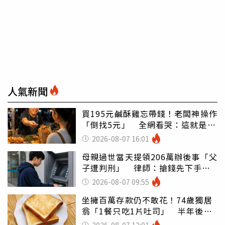
人氣新聞
買195元鹹酥雞忘帶錢！老闆神操作
「倒找5元」 全網看哭：這就是台
灣
2026-08-07 16:01
母親過世當天提領206萬辦後事「父
子遭判刑」 律師：搶錢先下手是
罪
2026-08-07 09:55
坐擁百萬存款仍不敢花！74歲獨居
翁「1餐只吃1片吐司」 半年後暴
瘦嚇壞女兒