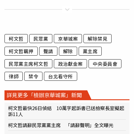
柯文哲
民眾黨
京華城案
解除禁見
柯文哲羈押
聲請
解除
黨主席
民眾黨主席柯文哲
政治獻金案
中央委員會
律師
禁令
台北看守所
詳見更多「檢辦京華城案」新聞
柯文哲最快26日偵結 10萬字起訴書已送檢察長室擬起
訴11人
柯文哲請辭民眾黨黨主席 「請辭聲明」全文曝光