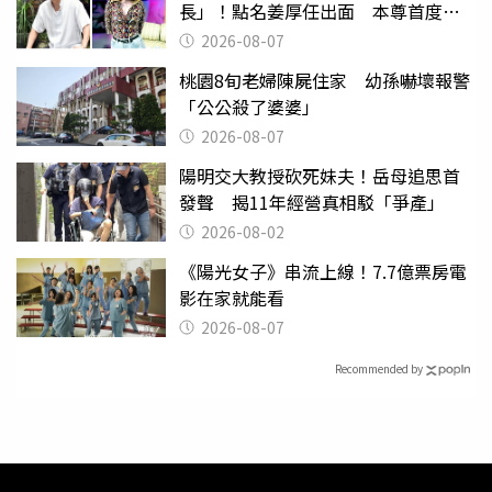
長」！點名姜厚任出面 本尊首度回
應了
2026-08-07
桃園8旬老婦陳屍住家 幼孫嚇壞報警
「公公殺了婆婆」
2026-08-07
陽明交大教授砍死妹夫！岳母追思首
發聲 揭11年經營真相駁「爭產」
2026-08-02
《陽光女子》串流上線！7.7億票房電
影在家就能看
2026-08-07
Recommended by