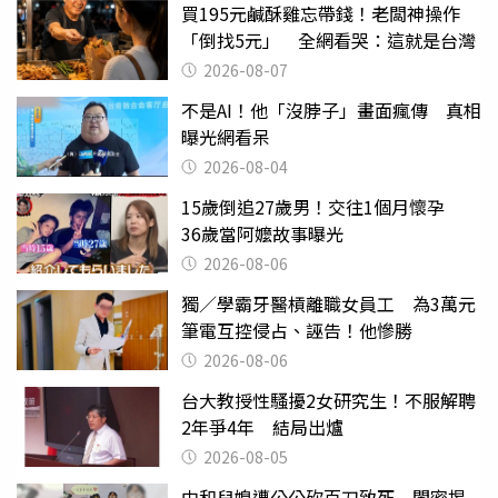
買195元鹹酥雞忘帶錢！老闆神操作
「倒找5元」 全網看哭：這就是台灣
2026-08-07
不是AI！他「沒脖子」畫面瘋傳 真相
曝光網看呆
2026-08-04
15歲倒追27歲男！交往1個月懷孕
36歲當阿嬤故事曝光
2026-08-06
獨／學霸牙醫槓離職女員工 為3萬元
筆電互控侵占、誣告！他慘勝
2026-08-06
台大教授性騷擾2女研究生！不服解聘
2年爭4年 結局出爐
2026-08-05
中和兒媳遭公公砍百刀致死 閨密揭