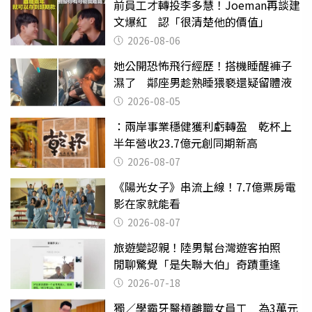
前員工才轉投李多慧！Joeman再談建
文爆紅 認「很清楚他的價值」
2026-08-06
她公開恐怖飛行經歷！搭機睡醒褲子
濕了 鄰座男趁熟睡猥褻還疑留體液
2026-08-05
：兩岸事業穩健獲利虧轉盈 乾杯上
半年營收23.7億元創同期新高
2026-08-07
《陽光女子》串流上線！7.7億票房電
影在家就能看
2026-08-07
旅遊變認親！陸男幫台灣遊客拍照
閒聊驚覺「是失聯大伯」奇蹟重逢
2026-07-18
獨／學霸牙醫槓離職女員工 為3萬元