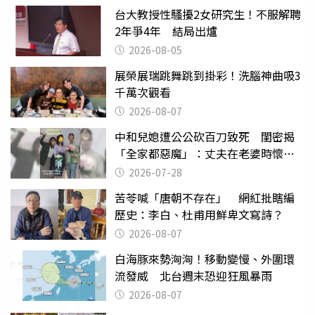
台大教授性騷擾2女研究生！不服解聘
2年爭4年 結局出爐
2026-08-05
展榮展瑞跳舞跳到掛彩！洗腦神曲吸3
千萬次觀看
2026-08-07
中和兒媳遭公公砍百刀致死 閨密揭
「全家都惡魔」：丈夫在老婆時懷孕
摔東西
2026-07-28
苦苓喊「唐朝不存在」 網紅批瞎編
歷史：李白、杜甫用鮮卑文寫詩？
2026-08-07
白海豚來勢洶洶！移動變慢、外圍環
流發威 北台週末恐迎狂風暴雨
2026-08-07