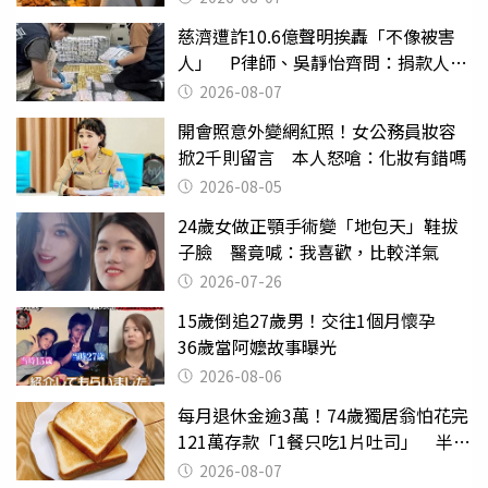
慈濟遭詐10.6億聲明挨轟「不像被害
人」 P律師、吳靜怡齊問：捐款人有
權知道真相
2026-08-07
開會照意外變網紅照！女公務員妝容
掀2千則留言 本人怒嗆：化妝有錯嗎
2026-08-05
24歲女做正顎手術變「地包天」鞋拔
子臉 醫竟喊：我喜歡，比較洋氣
2026-07-26
15歲倒追27歲男！交往1個月懷孕
36歲當阿嬤故事曝光
2026-08-06
每月退休金逾3萬！74歲獨居翁怕花完
121萬存款「1餐只吃1片吐司」 半年
後暴瘦嚇壞女兒
2026-08-07