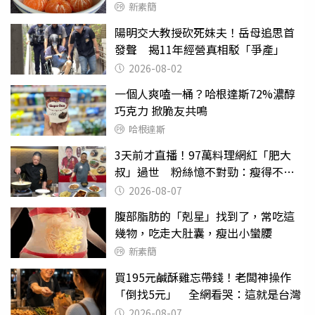
新素簡
陽明交大教授砍死妹夫！岳母追思首
發聲 揭11年經營真相駁「爭產」
2026-08-02
一個人爽嗑一桶？哈根達斯72%濃醇
巧克力 掀脆友共鳴
哈根達斯
3天前才直播！97萬料理網紅「肥大
叔」過世 粉絲憶不對勁：瘦得不合
理
2026-08-07
腹部脂肪的「剋星」找到了，常吃這
幾物，吃走大肚囊，瘦出小蠻腰
新素簡
買195元鹹酥雞忘帶錢！老闆神操作
「倒找5元」 全網看哭：這就是台灣
2026-08-07