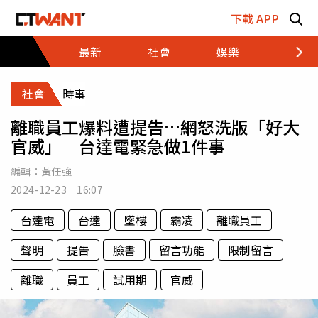
跳至主要內容區塊
下載 APP
最新
社會
娛樂
財經
社會
時事
離職員工爆料遭提告…網怒洗版「好大
官威」 台達電緊急做1件事
編輯：
黃任強
2024-12-23 16:07
台達電
台達
墜樓
霸凌
離職員工
聲明
提告
臉書
留言功能
限制留言
離職
員工
試用期
官威