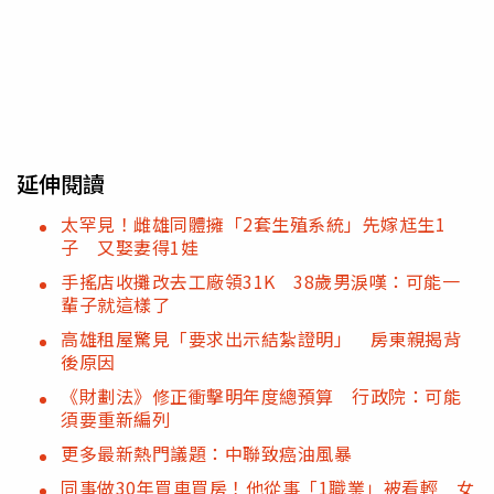
延伸閱讀
太罕見！雌雄同體擁「2套生殖系統」先嫁尪生1
子 又娶妻得1娃
手搖店收攤改去工廠領31K 38歲男淚嘆：可能一
輩子就這樣了
高雄租屋驚見「要求出示結紮證明」 房東親揭背
後原因
《財劃法》修正衝擊明年度總預算 行政院：可能
須要重新編列
更多最新熱門議題：中聯致癌油風暴
同事做30年買車買房！他從事「1職業」被看輕 女