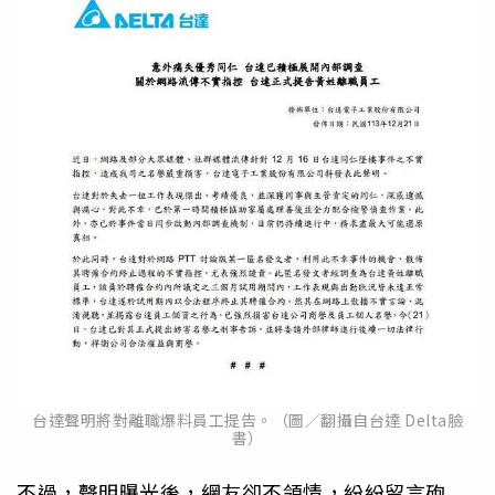
台達聲明將對離職爆料員工提告。（圖／翻攝自台達 Delta臉
書）
不過，聲明曝光後，網友卻不領情，紛紛留言砲