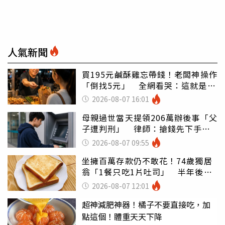
人氣新聞
買195元鹹酥雞忘帶錢！老闆神操作
「倒找5元」 全網看哭：這就是台
灣
2026-08-07 16:01
母親過世當天提領206萬辦後事「父
子遭判刑」 律師：搶錢先下手是
罪
2026-08-07 09:55
坐擁百萬存款仍不敢花！74歲獨居
翁「1餐只吃1片吐司」 半年後暴
瘦嚇壞女兒
2026-08-07 12:01
超神減肥神器！橘子不要直接吃，加
點這個！體重天天下降