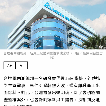
台達電內湖總部一名員工疑遭到主管霸凌墜樓。（圖／翻攝自台達官
網）
A+
A-
台達電內湖總部一名研發替代役16日墜樓，外傳遭
到主管霸凌，事件引發軒然大波，還有離職員工出
面爆料。對此，台達電發出聲明稿，除了會積極調
查墜樓案外，也會針對爆料員工提告，沒想到反遭