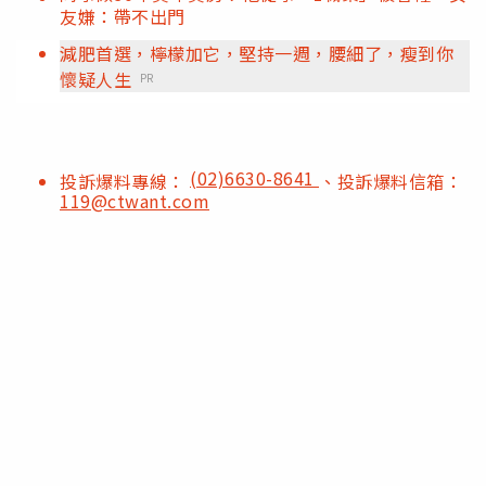
友嫌：帶不出門
減肥首選，檸檬加它，堅持一週，腰細了，瘦到你
懷疑人生
PR
(02)6630-8641
投訴爆料專線：
、投訴爆料信箱：
119@ctwant.com