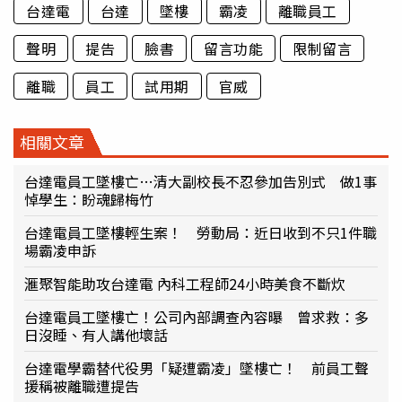
台達電
台達
墜樓
霸凌
離職員工
聲明
提告
臉書
留言功能
限制留言
離職
員工
試用期
官威
相關文章
台達電員工墜樓亡…清大副校長不忍參加告別式 做1事
悼學生：盼魂歸梅竹
台達電員工墜樓輕生案！ 勞動局：近日收到不只1件職
場霸凌申訴
滙聚智能助攻台達電 內科工程師24小時美食不斷炊
台達電員工墜樓亡！公司內部調查內容曝 曾求救：多
日沒睡、有人講他壞話
台達電學霸替代役男「疑遭霸凌」墜樓亡！ 前員工聲
援稱被離職遭提告