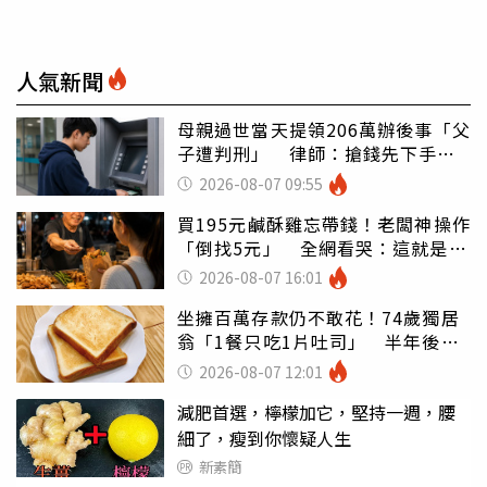
人氣新聞
母親過世當天提領206萬辦後事「父
子遭判刑」 律師：搶錢先下手是
罪
2026-08-07 09:55
買195元鹹酥雞忘帶錢！老闆神操作
「倒找5元」 全網看哭：這就是台
灣
2026-08-07 16:01
坐擁百萬存款仍不敢花！74歲獨居
翁「1餐只吃1片吐司」 半年後暴
瘦嚇壞女兒
2026-08-07 12:01
減肥首選，檸檬加它，堅持一週，腰
細了，瘦到你懷疑人生
新素簡