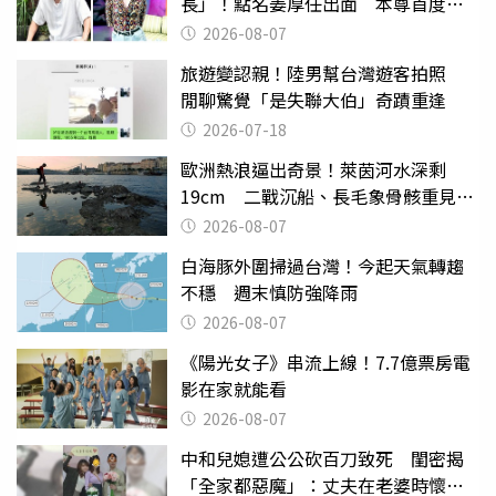
長」！點名姜厚任出面 本尊首度回
應了
2026-08-07
旅遊變認親！陸男幫台灣遊客拍照
閒聊驚覺「是失聯大伯」奇蹟重逢
2026-07-18
歐洲熱浪逼出奇景！萊茵河水深剩
19cm 二戰沉船、長毛象骨骸重見天
日
2026-08-07
白海豚外圍掃過台灣！今起天氣轉趨
不穩 週末慎防強降雨
2026-08-07
《陽光女子》串流上線！7.7億票房電
影在家就能看
2026-08-07
中和兒媳遭公公砍百刀致死 閨密揭
「全家都惡魔」：丈夫在老婆時懷孕