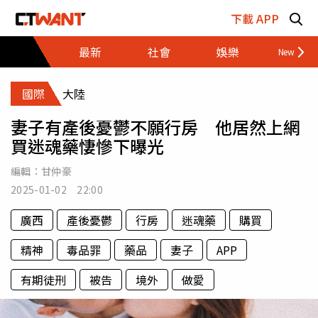
跳至主要內容區塊
下載 APP
最新
社會
娛樂
財經
國際
大陸
妻子有產後憂鬱不願行房 他居然上網
買迷魂藥悽慘下曝光
編輯：
甘仲豪
2025-01-02 22:00
廣西
產後憂鬱
行房
迷魂藥
購買
精神
毒品罪
藥品
妻子
APP
有期徒刑
被告
境外
做愛