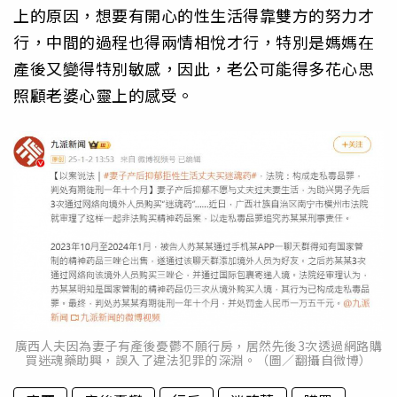
上的原因，想要有開心的性生活得靠雙方的努力才
行，中間的過程也得兩情相悅才行，特別是媽媽在
產後又變得特別敏感，因此，老公可能得多花心思
照顧老婆心靈上的感受。
廣西人夫因為妻子有產後憂鬱不願行房，居然先後3次透過網路購
買迷魂藥助興，誤入了違法犯罪的深淵。（圖／翻攝自微博）