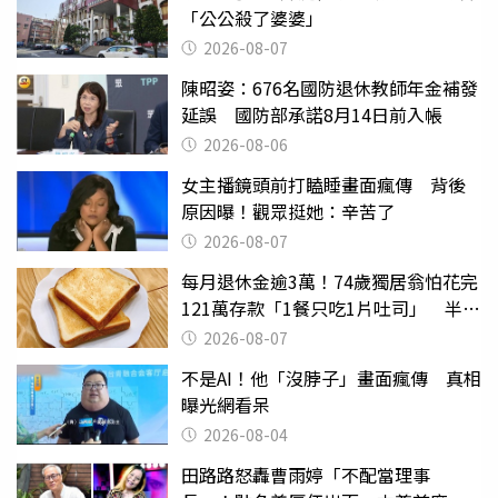
「公公殺了婆婆」
2026-08-07
陳昭姿：676名國防退休教師年金補發
延誤 國防部承諾8月14日前入帳
2026-08-06
女主播鏡頭前打瞌睡畫面瘋傳 背後
原因曝！觀眾挺她：辛苦了
2026-08-07
每月退休金逾3萬！74歲獨居翁怕花完
121萬存款「1餐只吃1片吐司」 半年
後暴瘦嚇壞女兒
2026-08-07
不是AI！他「沒脖子」畫面瘋傳 真相
曝光網看呆
2026-08-04
田路路怒轟曹雨婷「不配當理事