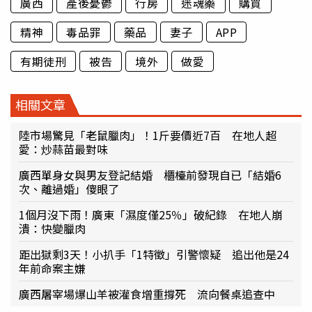
廣西
產後憂鬱
行房
迷魂藥
購買
精神
毒品罪
藥品
妻子
APP
有期徒刑
被告
境外
做愛
相關文章
陸市場驚見「老鼠臘肉」！1斤要價近7百 在地人超
愛：炒蒜苗最對味
廣西單身女與男友登記結婚 櫃檯前發現自已「結婚6
次、離過婚」傻眼了
1個月沒下雨！廣東「濕度僅25％」破紀錄 在地人崩
潰：快變臘肉
距出獄剩3天！小扒手「1特徵」引警懷疑 追出他是24
年前命案主嫌
廣西屠宰場爆山羊被灌食增重撐死 流向餐桌追查中