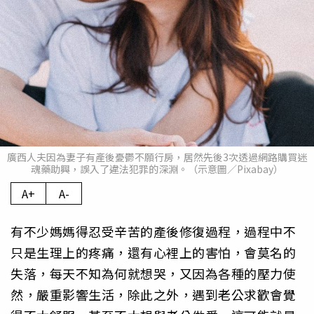
廣西人夫因為妻子有產後憂鬱不願行房，居然先後3次透過網路購買迷
魂藥助興，誤入了違法犯罪的深淵。（示意圖／Pixabay）
A+
A-
有不少媽媽得忍受辛苦的產後修復過程，過程中不
只是生理上的疼痛，還有心裡上的害怕，會莫名的
失落，每天不知為何就想哭，又因為各種的壓力使
然，嚴重影響生活，除此之外，遇到老公求歡會覺