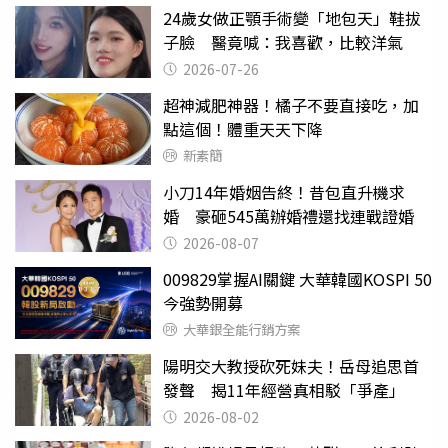
24歲女做正顎手術變「地包天」鞋拔
子臉 醫竟喊：我喜歡，比較洋氣
2026-07-26
超神減肥神器！橘子不要直接吃，加
點這個！體重天天下降
新素簡
小刀14年婚姻告終！昔包直升機求
婚 豪砸545萬辦婚禮還找連戰證婚
2026-08-07
009829掌握AI關鍵 大華韓國KOSPI 50
今強勢開募
大華銀全能行銷方案
陽明交大教授砍死妹夫！岳母追思首
發聲 揭11年經營真相駁「爭產」
2026-08-02