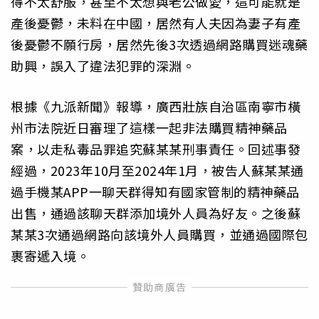
得不太舒服，甚至不太想與老公做愛，這可能就是
產後憂鬱，未料在中國，居然有人夫因為妻子有產
後憂鬱不願行房，居然先後3次透過網路購買迷魂藥
助興，誤入了違法犯罪的深淵。
根據《九派新聞》報導，廣西壯族自治區南寧市橫
州市法院近日審理了這樣一起非法購買精神藥品
案，以走私毒品罪追究蘇某某刑事責任。回述事發
經過，2023年10月至2024年1月，被告人蘇某某通
過手機某APP一聊天群得知有國家管制的精神藥品
出售，通過該聊天群添加境外人員為好友。之後蘇
某某3次通過網路向該境外人員購買，並通過國際包
裹寄遞入境。