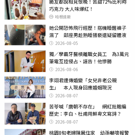
脆友都說相見恨晚！苦甜72%比利時
巧克力 大人味爆紅！
哈根達斯
她公開恐怖飛行經歷！搭機睡醒褲子
濕了 鄰座男趁熟睡猥褻還疑留體液
2026-08-05
獨／學霸牙醫槓離職女員工 為3萬元
筆電互控侵占、誣告！他慘勝
2026-08-06
李翊君遭傳婚變「女兒非老公親
生」 本人現身回應婚姻現況
2026-08-07
苦苓喊「唐朝不存在」 網紅批瞎編
歷史：李白、杜甫用鮮卑文寫詩？
2026-08-07
桃園8旬老婦陳屍住家 幼孫嚇壞報警