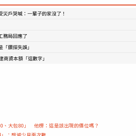
受災戶哭喊：一輩子的家沒了！
工務局回應了
是「鑽探失誤」
 建商資本額「這數字」
0、大包80」 他楞：這是該出現的價位嗎？
錢」：想減少見面次數