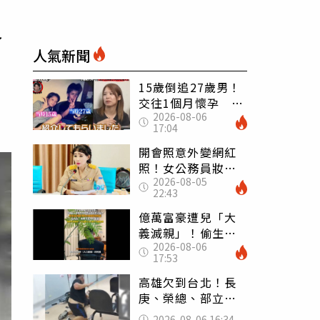
會
人氣新聞
15歲倒追27歲男！
交往1個月懷孕 36
2026-08-06
歲當阿嬤故事曝光
17:04
開會照意外變網紅
照！女公務員妝容
2026-08-05
掀2千則留言 本人
22:43
怒嗆：化妝有錯嗎
億萬富豪遭兒「大
義滅親」！偷生子
2026-08-06
怕曝光 竟盜鄰居
17:53
身份辦假證落戶
高雄欠到台北！長
庚、榮總、部立醫
院都受害 「醫療
2026-08-06 16:34