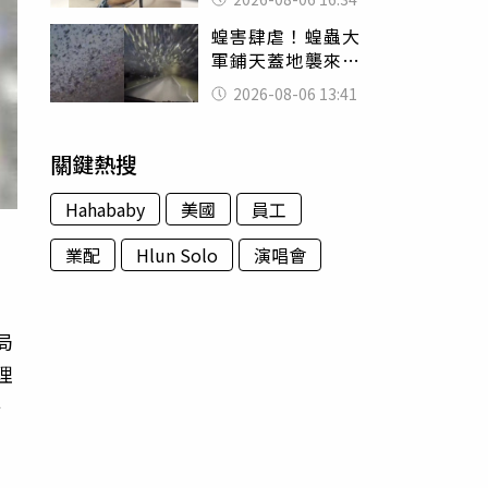
暴力男」離譜紀錄
蝗害肆虐！蝗蟲大
曝光
軍鋪天蓋地襲來宛
如末日 網驚：聖
2026-08-06 13:41
經十災
關鍵熱搜
Hahababy
美國
員工
業配
Hlun Solo
演唱會
局
理
好