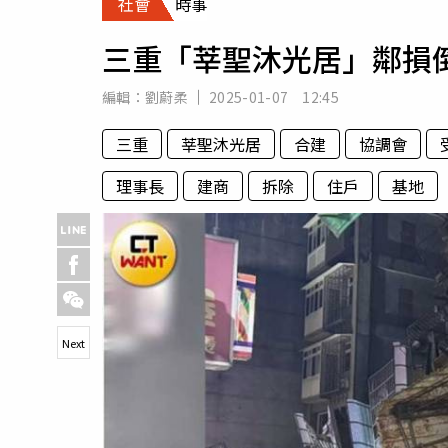
社會
時事
人物
汽車
三重「莘聖沐光居」鄰損
專欄
房產新勢力
編輯：
劉蔚柔
2025-01-07 12:45
三重
莘聖沐光居
合建
協調會
理事長
建商
拆除
住戶
基地
Next