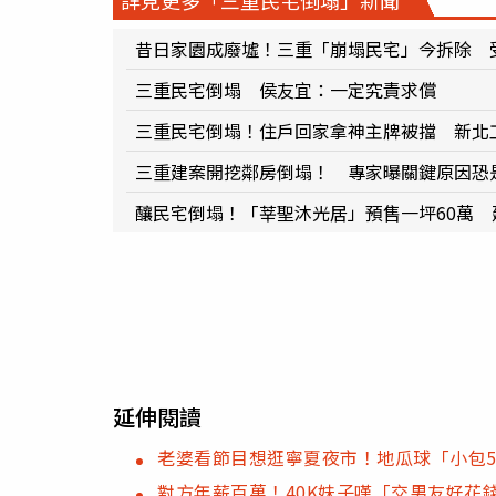
昔日家園成廢墟！三重「崩塌民宅」今拆除 
三重民宅倒塌 侯友宜：一定究責求償
三重民宅倒塌！住戶回家拿神主牌被擋 新北
三重建案開挖鄰房倒塌！ 專家曝關鍵原因恐
釀民宅倒塌！「莘聖沐光居」預售一坪60萬
延伸閱讀
老婆看節目想逛寧夏夜市！地瓜球「小包5
對方年薪百萬！40K妹子嘆「交男友好花