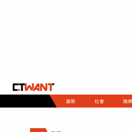
社會首頁
娛樂首頁
財經首頁
政
:::
最新
社會
娛
時事
即時
熱線
:::
直擊
大條
人物
調查
專題
３Ｃ