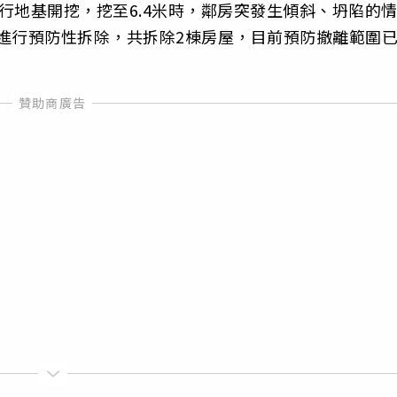
行地基開挖，挖至6.4米時，鄰房突發生傾斜、坍陷的
斜進行預防性拆除，共拆除2棟房屋，目前預防撤離範圍