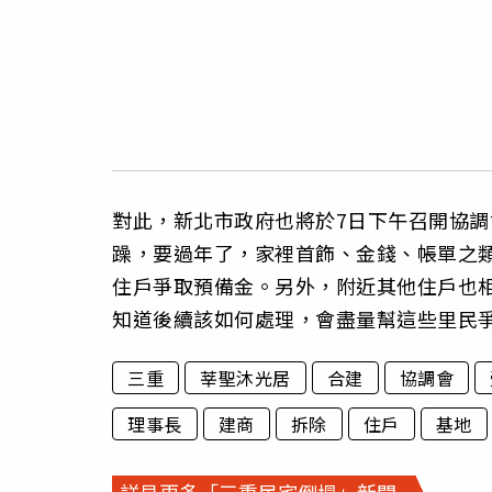
對此，新北市政府也將於7日下午召開協
躁，要過年了，家裡首飾、金錢、帳單之
住戶爭取預備金。另外，附近其他住戶也
知道後續該如何處理，會盡量幫這些里民
三重
莘聖沐光居
合建
協調會
理事長
建商
拆除
住戶
基地
詳見更多「三重民宅倒塌」新聞