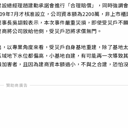
建設總經理趙建勳承諾會進行「合理賠償」，同時強調
9年7月才核准設立，公司資本額為2200萬，非上市櫃
理事長吳翃毅表示，本次事件嚴重災損，即使受災戶不
建商將公司放給他倒，受災戶恐將求償無門。
出，以專業角度來看，受災戶自身基地重建，除了基地
區域地下水位都偏高，小基地自建，有可能再一次導致
損加害者，且因為建商資本額過小，不與之合建，恐怕