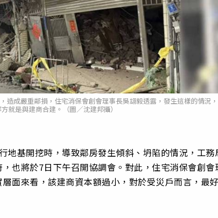
挖，造成嚴重鄰損，住宅消保會創會理事長吳翃毅透露，發生這樣的情況，
解方就是與建商合建。（圖／沈建邦攝）
進行地基開挖時，導致鄰房發生傾斜、坍陷的情況，工務
府，也將於7日下午召開協調會。對此，住宅消保會創會
實層面來看，該建商資本額過小，對於受災戶而言，最