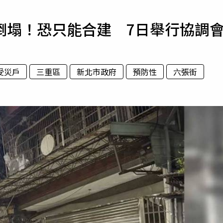
寵物
倒塌！恐只能合建 7日舉行協調
運勢
運動
梅酒
受災戶
三重區
新北市政府
預防性
六張街