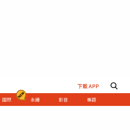
下載 APP
國際
永續
影音
專題