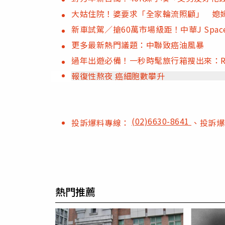
大姑住院！婆要求「全家輪流照顧」 媳
新車試駕／搶60萬市場級距！中華J Sp
更多最新熱門議題：中聯致癌油風暴
過年出遊必備！一秒時髦旅行箱搜出來：RIM
報復性熬夜 癌細胞數攀升
(02)6630-8641
投訴爆料專線：
、投訴
熱門推薦