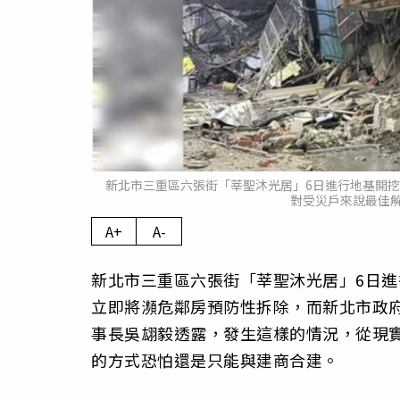
新北市三重區六張街「莘聖沐光居」6日進行地基開
對受災戶來說最佳
A+
A-
新北市三重區六張街「莘聖沐光居」6日
立即將瀕危鄰房預防性拆除，而新北市政
事長吳翃毅透露，發生這樣的情況，從現
的方式恐怕還是只能與建商合建。