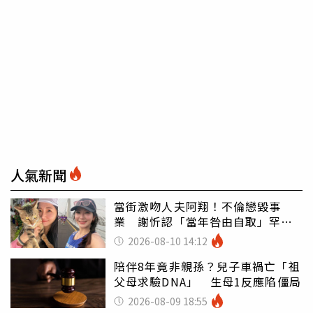
人氣新聞
當街激吻人夫阿翔！不倫戀毀事
業 謝忻認「當年咎由自取」罕吐
心聲
2026-08-10 14:12
陪伴8年竟非親孫？兒子車禍亡「祖
父母求驗DNA」 生母1反應陷僵局
2026-08-09 18:55