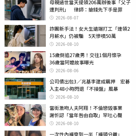
母親過世當天提領206萬辦後事「父子
遭判刑」 律師：搶錢先下手是罪
2026-08-07
詐團新手法！女大生遠端打工「連領2
月薪水」仍被騙 5天慘噴50萬
2026-08-10
15歲倒追27歲男！交往1個月懷孕
36歲當阿嬤故事曝光
2026-08-06
公司債出包3／兆基李建成羈押 宏碁
入主48小時閃退「不接盤」風暴
2026-08-10
當街激吻人夫阿翔！不倫戀毀事業
謝忻認「當年咎由自取」罕吐心聲
2026-08-10
一次性內褲穿到一半「褲頭分離」