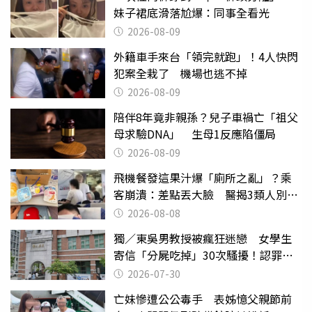
妹子裙底滑落尬爆：同事全看光
2026-08-09
外籍車手來台「領完就跑」！4人快閃
犯案全栽了 機場也逃不掉
2026-08-09
陪伴8年竟非親孫？兒子車禍亡「祖父
母求驗DNA」 生母1反應陷僵局
2026-08-09
飛機餐發這果汁爆「廁所之亂」？乘
客崩潰：差點丟大臉 醫揭3類人別亂
喝
2026-08-08
獨／東吳男教授被瘋狂迷戀 女學生
寄信「分屍吃掉」30次騷擾！認罪免
關
2026-07-30
亡妹慘遭公公毒手 表姊憶父親節前