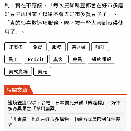
利，實在不應該，「每次買咖啡豆都會在好市多磨
好豆子再回家，以後不會去好市多買豆子了」、
「真的很喜歡這項服務，唉，被一些人害到沒得使
用了」。
好市多
免費
服務
磨豆機
咖啡
員工
Reddit
奧客
會員
紐約郵報
美式賣場
美元
相關文章
邊境查獲12項不合格！日本嬰兒米餅「鎘超標」、好市
多奇異果含「禁用農藥」
「非會員」也能去好市多購物 申請方式與限制條件曝
光