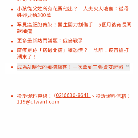
小孩從父姓所有花費他出？ 人夫火大嗆妻：從母
姓妳要給300萬
罕見癌細胞傳染！醫生開刀割傷手 5個月後竟長同
款腫瘤
更多最新熱門議題：俄烏戰爭
麻疹足跡「搭過北捷」釀恐慌？ 診所：疫苗搶打
潮來了！
成為AI時代的道德駭客！一次拿到三張資安證照
PR
(02)6630-8641
投訴爆料專線：
、投訴爆料信箱：
119@ctwant.com