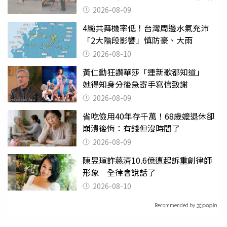
2026-08-09
4颱共舞機率低！台灣周邊水氣充沛
「2大階段影響」慎防豪、大雨
2026-08-10
黃仁勳狂讚華莎「連新歌都知道」
她得知身分後急寄手寫信致謝
2026-08-09
省吃儉用40年存千萬！68歲嬤退休卻
崩潰後悔：有錢但沒時間了
2026-08-09
陳昱瑄詐慈濟10.6億遭起訴重創律師
形象 全律會說話了
2026-08-10
Recommended by