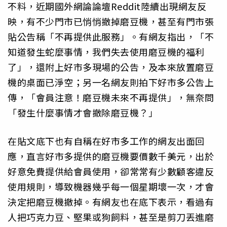
不料，近期國外網論論壇Reddit陸續出現網友反
映，有不少門市已悄悄撤掉磨豆機，甚至有門市張
貼公告稱「不再提供此服務」。有網友指出，「不
知道發生蛇麼事情，我們失去使用磨豆機的福利
了」，還附上好市多現場的公告，及本來放置磨豆
機的桌面已淨空；另一名網友則拍下好市多公告上
傳，「會員注意！磨豆機未來不再提供」，無奈問
「發生什麼事情才會撤除磨豆機？」
在貼文底下也有自稱在好市多工作的網友出面回
應，直言好市多提供的磨豆機要價數千美元，出於
好意免費提供給會員使用，卻常常有少數顧客違反
使用規則，導致機器幾乎每一個星期壞一次，才會
決定把磨豆機撤掉。有網友也在底下表示，看過有
人把巧克力豆、堅果或狗飼料，甚至是剪刀丟進磨