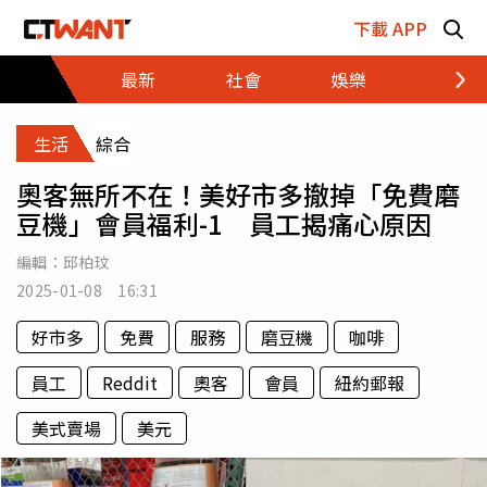
跳至主要內容區塊
下載 APP
最新
社會
娛樂
財經
生活
綜合
奧客無所不在！美好市多撤掉「免費磨
豆機」會員福利-1 員工揭痛心原因
編輯：
邱柏玟
2025-01-08 16:31
好市多
免費
服務
磨豆機
咖啡
員工
Reddit
奧客
會員
紐約郵報
美式賣場
美元