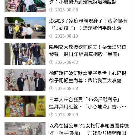
夕：小舅舅仍到殯儀館陪她說話
2026-08-08
澎湖13子家庭母親現身了！貼字條稱
「很愛孩子」：請還我們平靜生活
2026-08-10
陽明交大教授砍死妹夫！岳母追思首
發聲 揭11年經營真相駁「爭產」
2026-08-02
徐莉玲打破沉默談兒子身世！心碎揭
徐子翔輕生內幕：帶給我巨大哀傷
2026-08-08
日本人來台狂買「35公斤戰利品」
連拜拜用紅盤、「小心地滑」告示牌
也帶回家
2026-08-09
以為在搭公車？2女拖行李箱直闖停機
坪「揮手攔機」 荒謬影片曝網傻眼