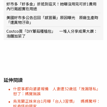
好市多「好多金」折抵到這天！她曝沒用完可折1費用
內行揭超實在用途
美國好市多公告召回「感冒藥」原因曝光 原廠生產時
「遭異物汙染」
Costco買「DIY蕈菇種植包」 一堆人分享成果大讚：
泡麵加菜了
延伸閱讀
什麼事都向婆婆報備 人妻遭52歲尪「洩漏隱私」
怒了：媽寶無誤
烏克蘭正妹來台1月曝「台人3習慣」 媽媽驚呼：
好奇怪的國家