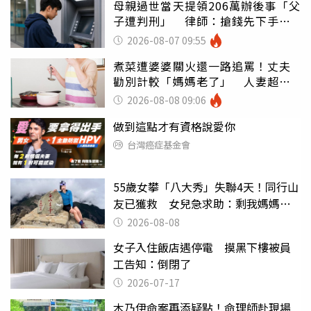
母親過世當天提領206萬辦後事「父
子遭判刑」 律師：搶錢先下手是
罪
2026-08-07 09:55
煮菜遭婆婆關火還一路追罵！丈夫
勸別計較「媽媽老了」 人妻超崩
潰：我像台傭
2026-08-08 09:06
做到這點才有資格說愛你
台灣癌症基金會
55歲女攀「八大秀」失聯4天！同行山
友已獲救 女兒急求助：剩我媽媽還
沒找到
2026-08-08
女子入住飯店遇停電 摸黑下樓被員
工告知：倒閉了
2026-07-17
木乃伊命案再添疑點！命理師赴現場