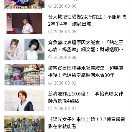
2026-08-06
台大教授性騷擾2女研究生！不服解聘
2年爭4年 結局出爐
2026-08-05
寬魚營收衰退原因太誠實！「點名王
心凌、楊丞琳」網笑翻：財報透明度
滿分
2026-08-08
遊客買景區瓶裝水喝完腹瀉 超噁真
相曝！老婦撿空瓶裝河水賣30年
2026-08-01
慈濟遭詐走10.6億！ 李怡貞曝女律
師背景提4疑點
2026-08-07
《陽光女子》串流上線！7.7億票房電
影在家就能看