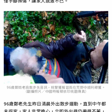
僅手腳擦傷，讓家人感激不已。
96歲鄭姓老翁散步失音訊，桃警獲報冒雨在荒野中順利尋獲。
（翻攝照片／中國時報蔡依珍桃園傳真）
96歲鄭老先生昨日清晨外出散步運動，直到中午都
未返家，家人非常擔心，立即外出尋仍遍尋不著，