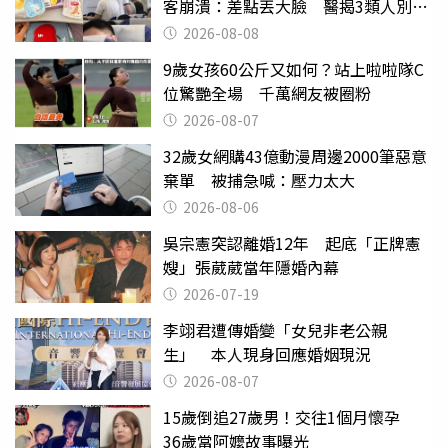
客崩潰：差點丟大臉 醫揭3類人別亂
喝
2026-08-08
9歲女孩60公斤又如何？站上啦啦隊C
位驚艷全場 千萬網友被圈粉
2026-08-07
32歲女網購43億動漫周邊2000筆惡意
棄單 被捕急喊：壓力太大
2026-08-06
吳宗憲突認離婚12年 起底「正牌憲
嫂」張葳葳當年隱婚內幕
2026-07-19
李翊君遭傳婚變「女兒非老公親
生」 本人現身回應婚姻現況
2026-08-07
15歲倒追27歲男！交往1個月懷孕
36歲當阿嬤故事曝光