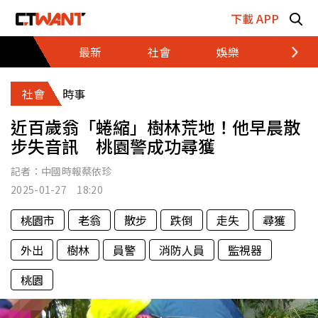
跳至主要內容區塊
下載 APP
最新
社會
娛樂
財經
社會
時事
近百歲翁「蜷縮」樹林荒地！他早晨散
步失音訊 桃園警成功尋獲
記者：
中國時報蔡依珍
2025-01-27 18:20
桃園市
老翁
散步
跌倒
走失
尋獲
外出
樹林
員警
消防人員
監視器
桃園