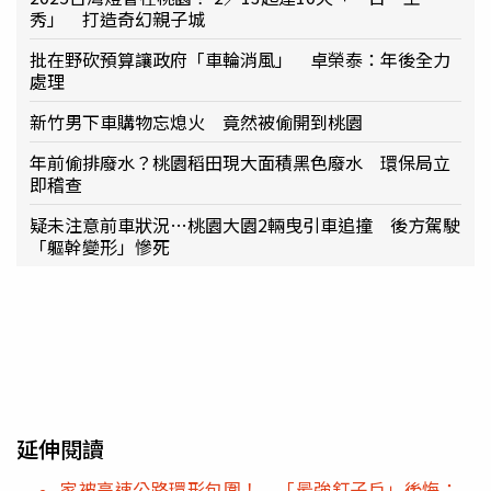
秀」 打造奇幻親子城
批在野砍預算讓政府「車輪消風」 卓榮泰：年後全力
處理
新竹男下車購物忘熄火 竟然被偷開到桃園
年前偷排廢水？桃園稻田現大面積黑色廢水 環保局立
即稽查
疑未注意前車狀況…桃園大園2輛曳引車追撞 後方駕駛
「軀幹變形」慘死
延伸閱讀
家被高速公路環形包圍！ 「最強釘子戶」後悔：