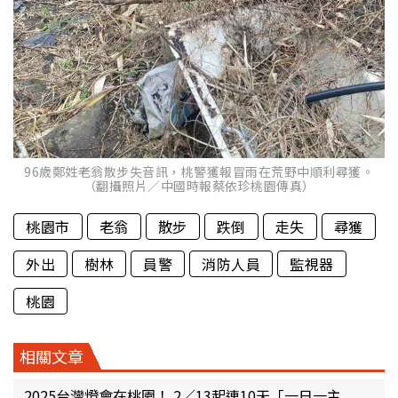
96歲鄭姓老翁散步失音訊，桃警獲報冒雨在荒野中順利尋獲。
（翻攝照片／中國時報蔡依珍桃園傳真）
桃園市
老翁
散步
跌倒
走失
尋獲
外出
樹林
員警
消防人員
監視器
桃園
相關文章
2025台灣燈會在桃園！ 2／13起連10天「一日一主