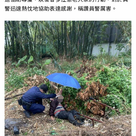
警迅速熱忱地協助表達感謝，稱讚員警厲害。