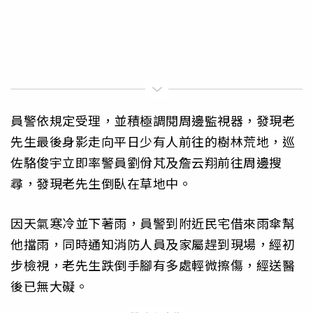
員警依規定受理，並積極調閱周邊監視器，發現老
先生最後身影走向平日少有人前往的樹林荒地，巡
佐駱俊宇立即率警員劉佾芃及詹云翔前往周邊搜
尋，發現老先生倒臥在草地中。
因天氣寒冷並下著雨，員警到附近民宅借來雨傘幫
他擋雨，同時通知消防人員及家屬趕到現場，經初
步檢視，老先生跌倒手腳有多處輕微擦傷，經送醫
後已無大礙。