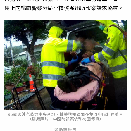
馬上向桃園警察分局小檜溪派出所報案請求協尋。
96歲鄭姓老翁散步失音訊，桃警獲報冒雨在荒野中順利尋獲。
（翻攝照片／中國時報蔡依珍桃園傳真）