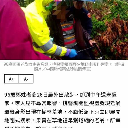
96歲鄭姓老翁散步失音訊，桃警獲報冒雨在荒野中順利尋獲。（翻攝
照片／中國時報蔡依珍桃園傳真）
A+
A-
96歲鄭姓老翁26日晨外出散步，卻到中午還未返
家，家人見不尋常報警，桃警調閱監視器發現老翁
最後身影出現在樹林荒地，不顧低溫下雨立即展開
地毯式搜索，果真在草地裡尋獲蜷縮的老翁，所幸