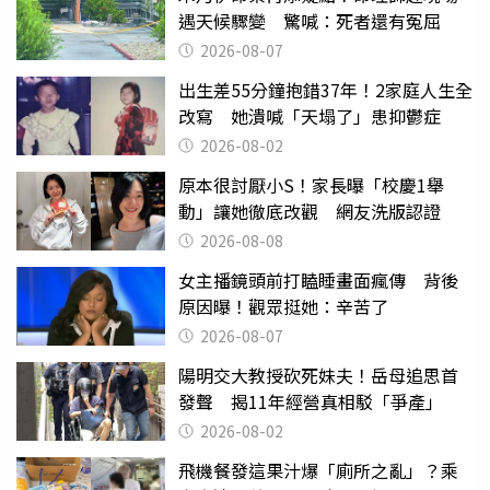
遇天候驟變 驚喊：死者還有冤屈
2026-08-07
出生差55分鐘抱錯37年！2家庭人生全
改寫 她潰喊「天塌了」患抑鬱症
2026-08-02
原本很討厭小S！家長曝「校慶1舉
動」讓她徹底改觀 網友洗版認證
2026-08-08
女主播鏡頭前打瞌睡畫面瘋傳 背後
原因曝！觀眾挺她：辛苦了
2026-08-07
陽明交大教授砍死妹夫！岳母追思首
發聲 揭11年經營真相駁「爭產」
2026-08-02
飛機餐發這果汁爆「廁所之亂」？乘