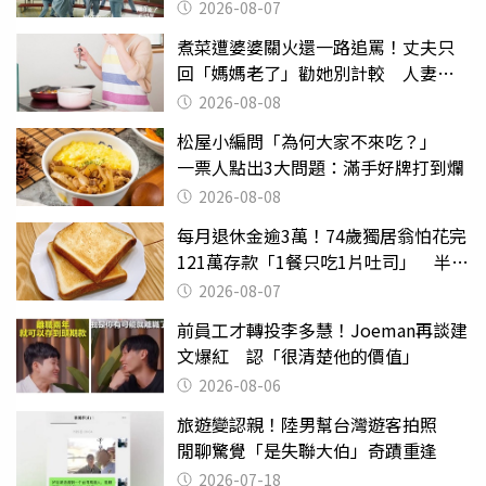
2026-08-07
煮菜遭婆婆關火還一路追罵！丈夫只
回「媽媽老了」勸她別計較 人妻超
崩潰：我像台傭
2026-08-08
松屋小編問「為何大家不來吃？」
一票人點出3大問題：滿手好牌打到爛
2026-08-08
每月退休金逾3萬！74歲獨居翁怕花完
121萬存款「1餐只吃1片吐司」 半年
後暴瘦嚇壞女兒
2026-08-07
前員工才轉投李多慧！Joeman再談建
文爆紅 認「很清楚他的價值」
2026-08-06
旅遊變認親！陸男幫台灣遊客拍照
閒聊驚覺「是失聯大伯」奇蹟重逢
2026-07-18