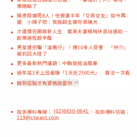
像賭輸了
陳彥翔燒死8人！他喪妻半年「交新女友」如今再
婚 小姨子怒：我姊餘生被你弟燒光
才還債完開啟新人生 電商夫妻楊梅休息站遇劫…
創業過程超辛酸
男星遭拐騙「淪豬仔」！爆10多人受害 「仲介」
被抓回大陸了
更多最新熱門議題：中聯致癌油風暴
過年這3天上班最賺「1天近2500元」 算法一次看
做到這點才有資格說愛你
PR
(02)6630-8641
投訴爆料專線：
、投訴爆料信箱：
119@ctwant.com