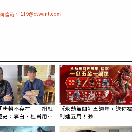
119@ctwant.com
爆料信箱：
PR
「唐朝不存在」 網紅
《永劫無間》五週年，送你
歷史：李白、杜甫用鮮
利連五周！🎁
詩？