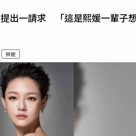
寵物
！提出一請求 「這是熙媛一輩子
運勢
運動
梅酒
猝逝