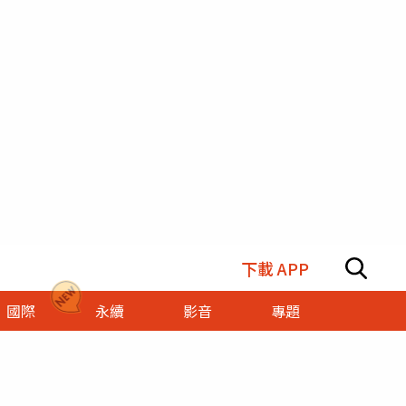
下載 APP
國際
永續
影音
專題