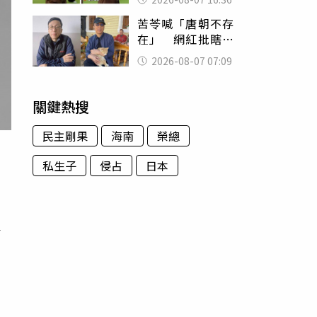
友被圈粉
苦苓喊「唐朝不存
在」 網紅批瞎編
歷史：李白、杜甫
2026-08-07 07:09
用鮮卑文寫詩？
關鍵熱搜
民主剛果
海南
榮總
私生子
侵占
日本
家