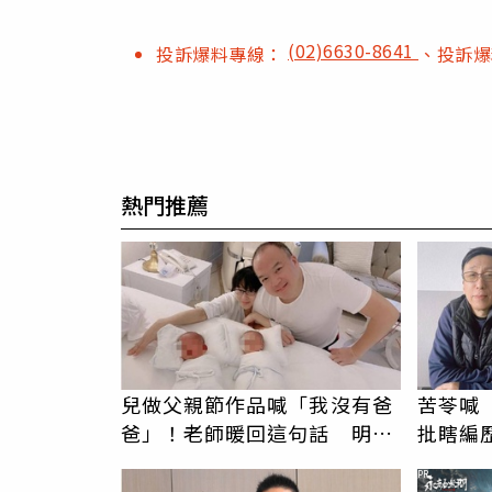
(02)6630-8641
投訴爆料專線：
、投訴
熱門推薦
兒做父親節作品喊「我沒有爸
苦苓喊
爸」！老師暖回這句話 明金
批瞎編
成遺孀心酸惹淚
卑文寫
PR