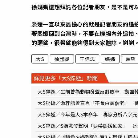
徐媽媽還想拜託各位記者朋友，是不是可
熙媛一直以來最擔心的就是記者朋友的追
著熙媛回到台灣時，不要在機場內外追拍
的願望，很希望能夠得到大家體諒。謝謝
大S
徐熙媛
王偉忠
媽媽
願望
詳見更多「大S猝逝」新聞
大S猝逝／生前曾為動物發聲反對皮草 動團
大S猝逝／命理師曾直言「不會白頭偕老」 他
大S猝逝／今年是大S本命年 專家分析八字
大S猝逝／S媽悲發聲明「要帶熙媛回家」 她
大S猝逝／《轉角＊遇到愛》第3人殞落！羅志