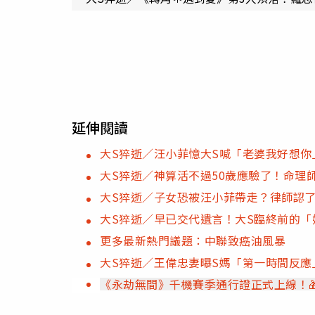
延伸閱讀
大S猝逝／汪小菲憶大S喊「老婆我好想
大S猝逝／神算活不過50歲應驗了！命理
大S猝逝／子女恐被汪小菲帶走？律師認了
大S猝逝／早已交代遺言！大S臨終前的「
更多最新熱門議題：中聯致癌油風暴
大S猝逝／王偉忠妻曝S媽「第一時間反應
《永劫無間》千機賽季通行證正式上線！