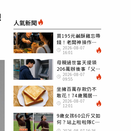
想
人氣新聞
買195元鹹酥雞忘帶
錢！老闆神操作
2026-08-07
「倒找5元」 全網
16:01
看哭：這就是台灣
母親過世當天提領
206萬辦後事「父子
2026-08-07
遭判刑」 律師：
09:55
搶錢先下手是罪
坐擁百萬存款仍不
敢花！74歲獨居翁
2026-08-07
「1餐只吃1片吐
12:01
司」 半年後暴瘦
嚇壞女兒
9歲女孩60公斤又如
何？站上啦啦隊C位
驚艷全場 千萬網
2026-08-07 16:36