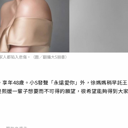
家人都陷入悲傷。（圖／翻攝大S臉書）
，享年48歲。小S發聲「永遠愛你」外，徐媽媽稍早託王
是熙媛一輩子想要而不可得的願望，很希望能夠得到大