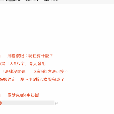
你」 網看傻眼：現任算什麼？
師揭「大S八字」令人發毛
「法律沒問題」 S家僅1方法可挽回
姊妹約定」曝…小S撕心痛哭完成了
」 電話急喊4字掛斷

PR