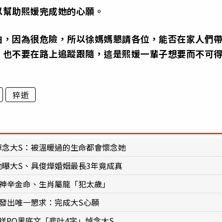
以幫助熙媛完成她的心願。
拍，因為很危險，所以徐媽媽懇請各位，能否在家人們
、也不要在路上追蹤跟隨，這是熙媛一輩子想要而不可
。
猝逝
悼念大S：被溫暖過的生命都會懷念她
曝大S、具俊燁婚姻最長3年竟成真
元神辛金命、生肖屬龍「犯太歲」
發出唯一懇求：完成大S心願
祥PO黑底文「悲吐4字」悼念大S