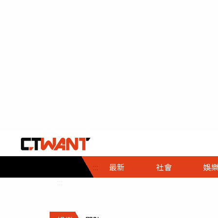
社會首頁
娛樂首頁
財經首頁
政
:::
最新
社會
娛
時事
即時
熱線
:::
直擊
大條
人物
調查
專題
３Ｃ