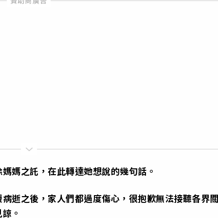
徐媽媽之託，在此轉達她想說的幾句話。
媛病逝之後，家人們都過度傷心，很抱歉無法接聽各界
見諒。