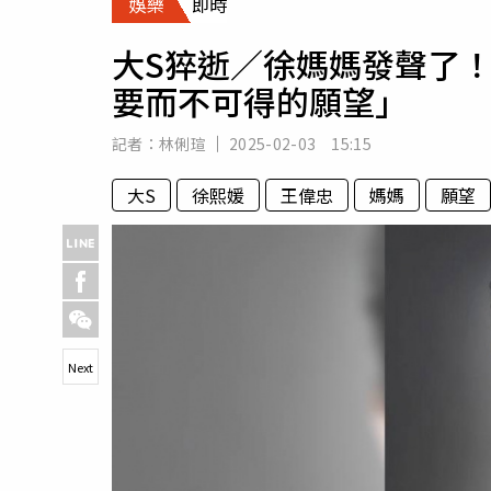
娛樂
即時
人物
汽車
大S猝逝／徐媽媽發聲了
專欄
要而不可得的願望」
房產新勢力
記者：
林俐瑄
2025-02-03 15:15
大S
徐熙媛
王偉忠
媽媽
願望
Next