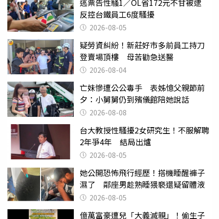
逃票告性騷1／OL省172元不甘被逮
反控台鐵員工6度騷擾
2026-08-05
疑勞資糾紛！新莊好市多前員工持刀
登賣場頂樓 母苦勸急送醫
2026-08-04
亡妹慘遭公公毒手 表姊憶父親節前
夕：小舅舅仍到殯儀館陪她說話
2026-08-08
台大教授性騷擾2女研究生！不服解聘
2年爭4年 結局出爐
2026-08-05
她公開恐怖飛行經歷！搭機睡醒褲子
濕了 鄰座男趁熟睡猥褻還疑留體液
2026-08-05
億萬富豪遭兒「大義滅親」！偷生子