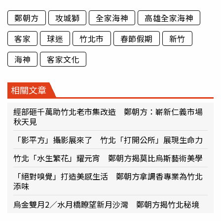
鄭朝方
攻城獅
全家海神
高雄全家海神
客家
球迷
竹北市
春節假期
新竹
海神
客家文化
相關文章
經部砸千萬助竹北老市集改造 鄭朝方：嶄新仁義市場
秋天見
「影平方」攝影展來了 竹北「打開公所」展現生命力
竹北「水生繁花」耀元宵 鄭朝方揭莫比烏斯藝術美學
「絕對嗅覺」打造美感生活 鄭朝方拿調香專業為竹北
添味
烏金雙月2／水月橋瞭望新月沙灣 鄭朝方揭竹北秘境