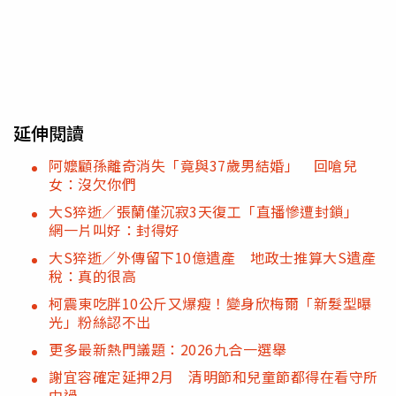
延伸閱讀
阿嬤顧孫離奇消失「竟與37歲男結婚」 回嗆兒
女：沒欠你們
大S猝逝／張蘭僅沉寂3天復工「直播慘遭封鎖」
網一片叫好：封得好
大S猝逝／外傳留下10億遺產 地政士推算大S遺產
稅：真的很高
柯震東吃胖10公斤又爆瘦！變身欣梅爾「新髮型曝
光」粉絲認不出
更多最新熱門議題：2026九合一選舉
謝宜容確定延押2月 清明節和兒童節都得在看守所
中過