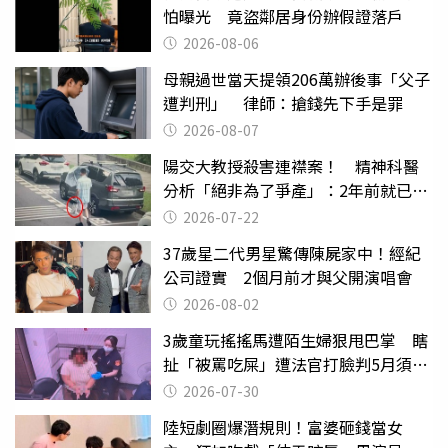
怕曝光 竟盜鄰居身份辦假證落戶
2026-08-06
母親過世當天提領206萬辦後事「父子
遭判刑」 律師：搶錢先下手是罪
2026-08-07
陽交大教授殺害連襟案！ 精神科醫
分析「絕非為了爭產」：2年前就已言
行詭異
2026-07-22
37歲星二代男星驚傳陳屍家中！經紀
公司證實 2個月前才與父開演唱會
2026-08-02
3歲童玩搖搖馬遭陌生婦狠甩巴掌 瞎
扯「被罵吃屎」遭法官打臉判5月須入
監
2026-07-30
陸短劇圈爆潛規則！富婆砸錢當女