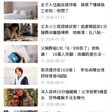
女子入住飯店遇停電 摸黑下樓被員
工告知：倒閉了
2026-07-17
丈夫小三假證做試管！癌妻開庭前1分
鐘再收離婚傳票 她崩潰：比八點檔
還扯
2026-07-31
父親群組1句「8／8快到了」掀熱
議！ 10萬人笑翻：高鐵疏運也沒列
父親節
2026-08-02
慈濟遭詐走10.6億！ 李怡貞曝女律
師背景提4疑點
2026-08-07
深入森林10分鐘藏屍！父涉殺害9歲愛
女 恐怖藏屍手法全曝光
2026-08-04