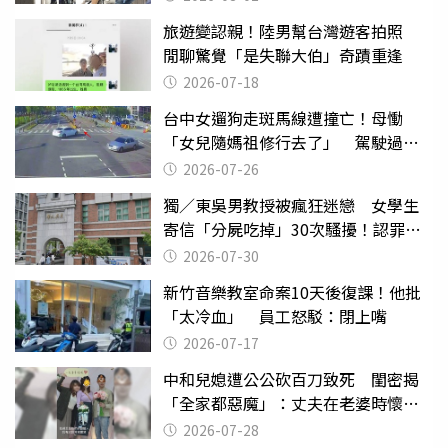
旅遊變認親！陸男幫台灣遊客拍照
閒聊驚覺「是失聯大伯」奇蹟重逢
2026-07-18
台中女遛狗走斑馬線遭撞亡！母慟
「女兒隨媽祖修行去了」 駕駛過失
致死判9月
2026-07-26
獨／東吳男教授被瘋狂迷戀 女學生
寄信「分屍吃掉」30次騷擾！認罪免
關
2026-07-30
新竹音樂教室命案10天後復課！他批
「太冷血」 員工怒駁：閉上嘴
2026-07-17
中和兒媳遭公公砍百刀致死 閨密揭
「全家都惡魔」：丈夫在老婆時懷孕
摔東西
2026-07-28