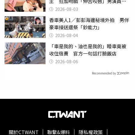
主 狂加吻戲「伸舌咬唇」男演員崩
潰
2026-08-03
香車美人1／彭彭海邊秘境外拍 男伴
豪車接送還祭「鈔能力」
2026-08-04
「車是我的、油也是我的」睡車竟被
收住宿費 官方一句話打臉飯店
2026-08-06
Recommended by
關於CTWANT
聯繫&爆料
隱私權政策