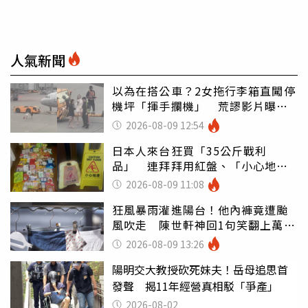
人氣新聞
以為在搭公車？2女拖行李箱直闖停
機坪「揮手攔機」 荒謬影片曝網
傻眼
2026-08-09 12:54
日本人來台狂買「35公斤戰利
品」 連拜拜用紅盤、「小心地
滑」告示牌也帶回家
2026-08-09 11:08
狂風暴雨灌進陽台！他內褲竟遭颱
風吹走 陳世軒神回1句笑翻上萬網
友
2026-08-09 13:26
陽明交大教授砍死妹夫！岳母追思首
發聲 揭11年經營真相駁「爭產」
2026-08-02