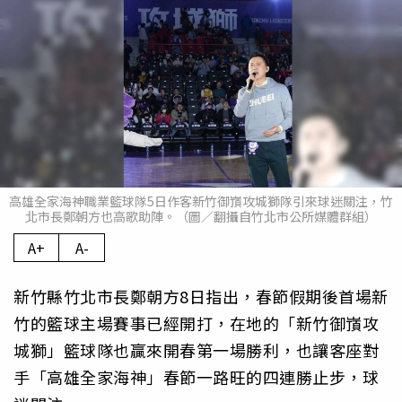
高雄全家海神職業籃球隊5日作客新竹御嵿攻城獅隊引來球迷關注，竹
北市長鄭朝方也高歌助陣。（圖／翻攝自竹北市公所媒體群組）
A+
A-
新竹縣竹北市長鄭朝方8日指出，春節假期後首場新
竹的籃球主場賽事已經開打，在地的「新竹御嵿攻
城獅」籃球隊也贏來開春第一場勝利，也讓客座對
手「高雄全家海神」春節一路旺的四連勝止步，球