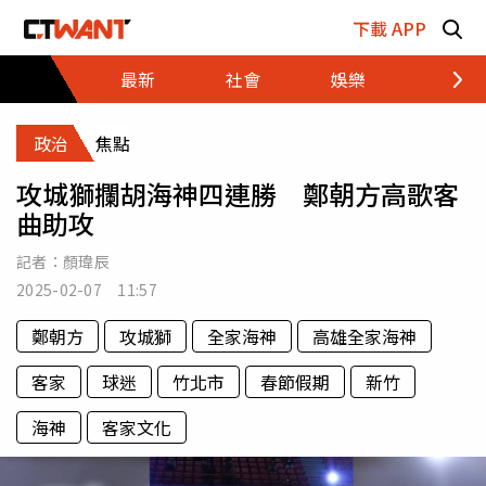
跳至主要內容區塊
下載 APP
最新
社會
娛樂
財經
政治
焦點
攻城獅攔胡海神四連勝 鄭朝方高歌客
曲助攻
記者：
顏瑋辰
2025-02-07 11:57
鄭朝方
攻城獅
全家海神
高雄全家海神
客家
球迷
竹北市
春節假期
新竹
海神
客家文化