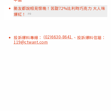
脆友都說相見恨晚！苦甜72%比利時巧克力 大人味
爆紅！
PR
(02)6630-8641
投訴爆料專線：
、投訴爆料信箱：
119@ctwant.com