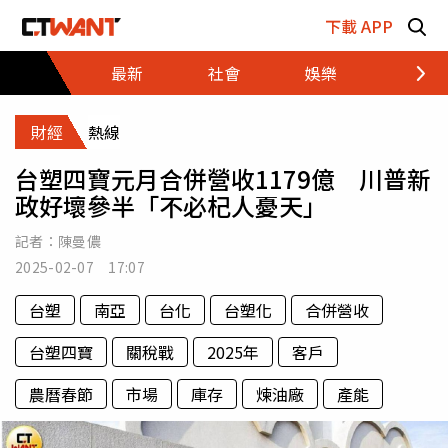
跳至主要內容區塊
下載 APP
最新
社會
娛樂
財經
財經
熱線
台塑四寶元月合併營收1179億 川普新
政好壞參半「不必杞人憂天」
記者：
陳曼儂
2025-02-07 17:07
台塑
南亞
台化
台塑化
合併營收
台塑四寶
關稅戰
2025年
客戶
農曆春節
市場
庫存
煉油廠
產能