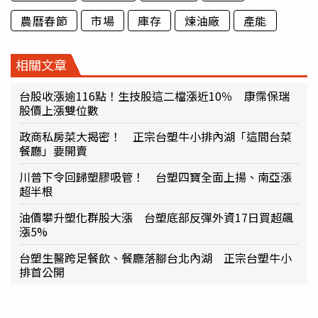
農曆春節
市場
庫存
煉油廠
產能
相關文章
台股收漲逾116點！生技股這二檔漲近10％ 康霈保瑞
股價上漲雙位數
政商私房菜大揭密！ 正宗台塑牛小排內湖「這間台菜
餐廳」要開賣
川普下令回歸塑膠吸管！ 台塑四寶全面上揚、南亞漲
超半根
油價攀升塑化群股大漲 台塑底部反彈外資17日買超飆
漲5%
台塑生醫跨足餐飲、餐廳落腳台北內湖 正宗台塑牛小
排首公開