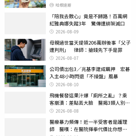
哈根達斯
「陪我去散心」竟是不歸路！百萬網
紅雅典娜失蹤3年 驚傳遭綁架滅口
2026-08-09
母親過世當天提領206萬辦後事「父子
遭判刑」 律師：搶錢先下手是罪
2026-08-07
公司債出包3／兆基李建成羈押 宏碁
入主48小時閃退「不接盤」風暴
2026-08-10
飛機餐發這果汁爆「廁所之亂」？乘
客崩潰：差點丟大臉 醫揭3類人別亂
喝
2026-08-08
醫療暴力頻傳！近一半受害者是護理
師 醫嘆：在醫院揮拳代價比你想像