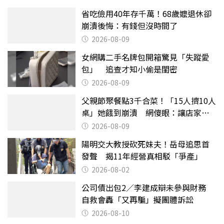
省吃儉用40年存千萬！68歲嬤退休卻
崩潰後悔：有錢但沒時間了
2026-08-09
女網購二手名牌包開箱驚見「失蹤愛
包」 追查才知小偷是閨密
2026-08-09
父親節聚餐點3千合菜！「15人擠10人
桌」她餓到崩潰 網傻眼：讓店家看
笑話
2026-08-09
陽明交大教授砍死妹夫！岳母追思首
發聲 揭11年經營真相駁「爭產」
2026-08-02
公司債出包2／李建成辯未參與財務
自救會轟「又再騙」擬團體訴訟
2026-08-10